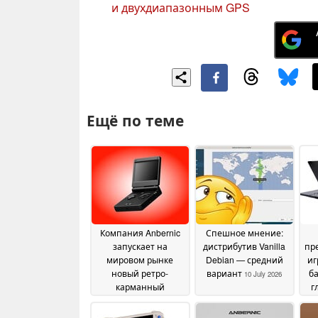
и двухдиапазонным GPS
Ещё по теме
Компания Anbernic
Спешное мнение:
запускает на
дистрибутив Vanilla
пр
мировом рынке
Debian — средний
иг
новый ретро-
вариант
ба
10 July 2026
карманный
г
компьютер с
д
откидной крышкой,