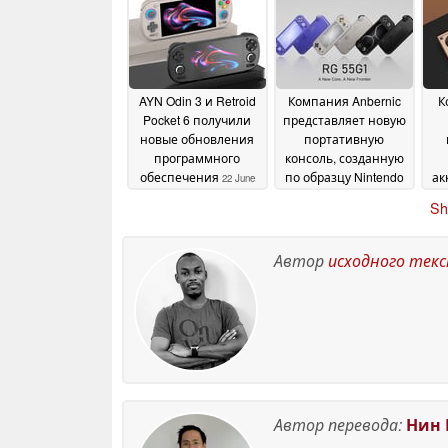
обладающий
усовершенствованными
характеристиками
по сравнению с
предыдущей
AYN Odin 3 и Retroid
Компания Anbernic
К
моделью RG34XX SP
Pocket 6 получили
представляет новую
21 July 2026
новые обновления
портативную
программного
консоль, созданную
обеспечения
по образцу Nintendo
ак
22 June
Switch Lite
бу
2026
19 June 2026
Sh
к
Автор
исходного тек
Автор перевода:
Нин 