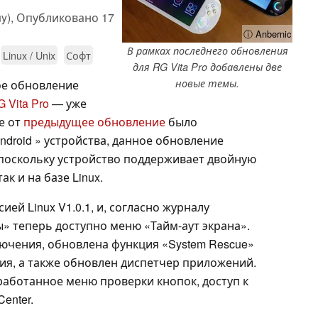
y),
Опубликовано
17
ⓘ Anbernic
В рамках последнего обновления
Linux / Unix
Софт
для RG Vita Pro добавлены две
новые темы.
ое обновление
 Vita Pro
— уже
е от
предыдущее обновление
было
ndroid » устройства, данное обновление
 поскольку устройство поддерживает двойную
так и на базе Linux.
ей Linux V1.0.1, и, согласно журналу
» теперь доступно меню «Тайм-аут экрана».
лючения, обновлена функция «System Rescue»
ия, а также обновлен диспетчер приложений.
аботанное меню проверки кнопок, доступ к
enter.