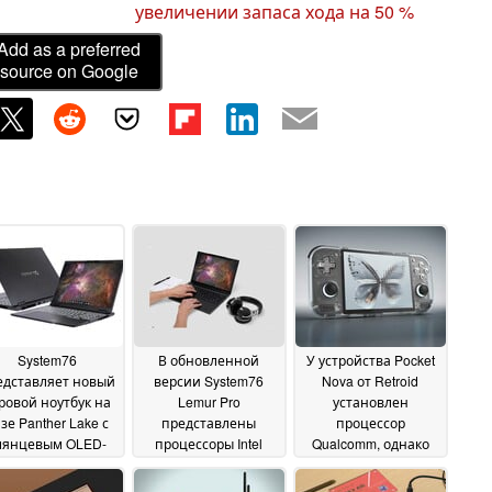
увеличении запаса хода на 50 %
Add as a preferred
source on Google
System76
В обновленной
У устройства Pocket
едставляет новый
версии System76
Nova от Retroid
ровой ноутбук на
Lemur Pro
установлен
зе Panther Lake с
представлены
процессор
лянцевым OLED-
процессоры Intel
Qualcomm, однако
исплеем
Panther Lake и два
это не чип
06 July 2026
варианта размера
Snapdragon
25 June 2026