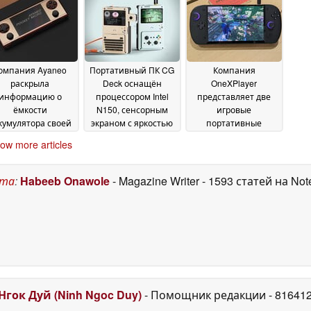
экрана
02 July 2026
омпания Ayaneo
Портативный ПК CG
Компания
раскрыла
Deck оснащён
OneXPlayer
информацию о
процессором Intel
представляет две
ёмкости
N150, сенсорным
игровые
кумулятора своей
экраном с яркостью
портативные
дущей компактной
1 000 нит и
консоли с топовыми
ow more articles
портативной
обеспечивает 8
портативными
онсоли
часов автономной
процессорами Intel
18 June 2026
15
работы
17 June 2026
June 2026
ста
:
Habeeb Onawole
- Magazine Writer
- 1593 статей на No
Нгок Дуй (Ninh Ngoc Duy)
- Помощник редакции
- 81641