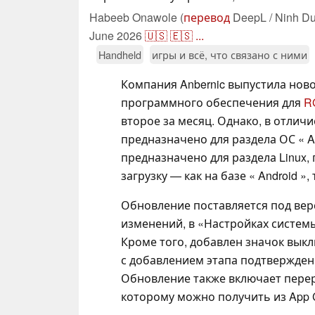
Habeeb Onawole (
перевод
DeepL / Ninh Du
June 2026
🇺🇸
🇪🇸
...
Handheld
игры и всё, что связано с ними
Компания Anbernic выпустила нов
программного обеспечения для
RG
второе за месяц. Однако, в отличи
предназначено для раздела ОС « A
предназначено для раздела Linux,
загрузку — как на базе « Android », 
Обновление поставляется под верси
изменений, в «Настройках системы
Кроме того, добавлен значок вык
с добавлением этапа подтвержден
Обновление также включает перер
которому можно получить из App C