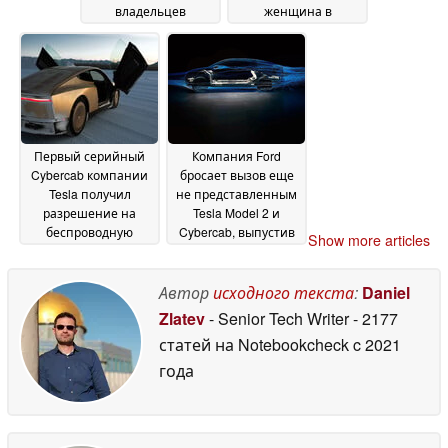
владельцев
женщина в
электромобилей
результате ДТП у её
опасения по поводу
дома в Техасе
22 June
резкого падения
2026
стоимости при
перепродаже и
отсутствия
долгосрочной
Первый серийный
Компания Ford
поддержки
12 July 2026
Cybercab компании
бросает вызов еще
Tesla получил
не представленным
разрешение на
Tesla Model 2 и
беспроводную
Cybercab, выпустив
Show more articles
зарядку, в то время
пикап стоимостью
как Нью-Йорк
$30K на бюджетной
отказывается от
EV-платформе
Автор
исходного текста
:
Daniel
17
роботизированного
February 2026
Zlatev
- Senior Tech Writer
- 2177
такси
22 February 2026
статей на Notebookcheck
c 2021
года