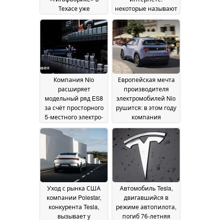
Техасе уже
некоторые называют
проводятся поездки
его «сплющенным
для сотрудников,
Cybertruck»
13 July 2026
более 100 роботакси
готовы к
эксплуатации
14 July
2026
Компания Nio
Европейская мечта
расширяет
производителя
модельный ряд ES8
электромобилей Nio
за счёт просторного
рушится: в этом году
5-местного электро-
компания
SUV
зарегистрировала
12 July 2026
всего 45
автомобилей по
всей Европе
12 July
2026
Уход с рынка США
Автомобиль Tesla,
компании Polestar,
двигавшийся в
конкурента Tesla,
режиме автопилота,
вызывает у
погиб 76-летняя