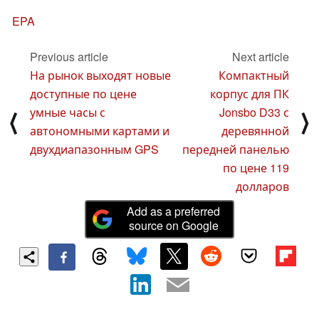
EPA
Previous article
Next article
На рынок выходят новые
Компактный
доступные по цене
корпус для ПК
умные часы с
Jonsbo D33 с
⟨
⟩
автономными картами и
деревянной
двухдиапазонным GPS
передней панелью
по цене 119
долларов
Add as a preferred
source on Google