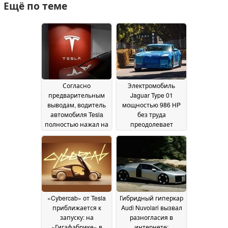
Ещё по теме
Согласно
Электромобиль
предварительным
Jaguar Type 01
выводам, водитель
мощностью 986 HP
автомобиля Tesla
без труда
полностью нажал на
преодолевает
педаль газа перед
подъем в Гудвуде, а
аварией
автолюбители
17 July 2026
называют его
«быстрым
холодильником»
14
July 2026
«Cybercab» от Tesla
Гибридный гиперкар
приближается к
Audi Nuvolari вызвал
запуску: на
разногласия в
«Гигафабрике» в
интернете: