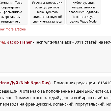
Компания Tesla
Утечка информации
Кибергрузовик
опровергает
об аккумуляторе
отправляется в
информацию о
Tesla Cybercab
плавание: Водитель
смертельном
свидетельствует об
Tesla тестирует
инциденте с
увеличении запаса
режим Wade Mode,
системой FSD,
хода на 50 %
автомобиль
17 June
ow more articles
пояснив, что
извлекается из
2026
дитель нажал на
озера
22 May 2026
даль газа вместо
ста
:
Jacob Fisher
- Tech writer/translator
- 3011 статей на No
ормоза
24 June 2026
Нгок Дуй (Ninh Ngoc Duy)
- Помощник редакции
- 81641
едакции, я отвечаю за пополнение нашей Библиотеки, 
рталов. Помимо этого, каждый день я выбираю наиболе
перевода на французский, испанский, португальский, ни