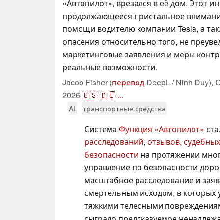
«Автопилот», врезался в её дом. Этот и
продолжающееся пристальное внимани
помощи водителю компании Tesla, а так
опасения относительно того, не преув
маркетинговые заявления и меры контр
реальные возможности.
Jacob Fisher (
перевод
DeepL / Ninh Duy),
О
2026
🇺🇸
🇩🇪
...
AI
транспортные средства
Система
Функция «Автопилот»
ста
расследований
,
отзывов
,
судебных
безопасности
на протяжении многи
управление по безопасности дор
масштабное расследование и заяви
смертельным исходом, в которых 
тяжкими телесными повреждениями
сыграло предсказуемое ненадлеж