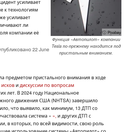
нцидент усиливает
е к технологиям
же усиливает
еличивают ли
оля компании её
ⓘ Pixabay
Функция «Автопилот» компании
Tesla по-прежнему находится под
публиковано
22 June
пристальным вниманием.
ла предметом пристального внимания в ходе
 исков
и
дискуссии по вопросам
х лет. В 2024 году Национальное
ожного движения США (NHTSA) завершило
ло, что выявило, как минимум, 13 ДТП со
участвовала система «
»,
и других ДТП с
, в которых, по всей видимости, свою роль
ащее использование системы «Автопилот» со