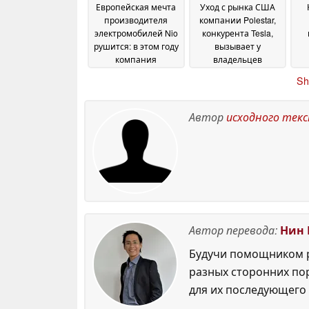
Европейская мечта
Уход с рынка США
производителя
компании Polestar,
электромобилей Nio
конкурента Tesla,
рушится: в этом году
вызывает у
компания
владельцев
зарегистрировала
электромобилей
Sh
всего 45
опасения по поводу
автомобилей по
резкого падения
во
всей Европе
стоимости при
пе
12 July
Автор
исходного тек
перепродаже и
т
2026
отсутствия
долгосрочной
поддержки
12 July 2026
Автор перевода:
Нин 
Будучи помощником р
разных сторонних по
для их последующего 