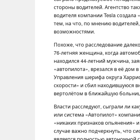
стороны водителей. Агентство так
водителя компании Tesla создала
тем, на что, по мнению водителей
возможностями.
Похоже, что расследование далеко
76-летняя женщина, когда автомоби
находился 44-летний мужчина, за
«автопилота», врезался в её дом в
Управления шерифа округа Харрис
скорости» и сбил находившуюся вн
вертолётом в ближайшую больницу
Власти расследуют, сыграли ли ка
или система «Автопилот» компании
«никаких признаков опьянения» и
случае важно подчеркнуть, что си
является полностью автономной с