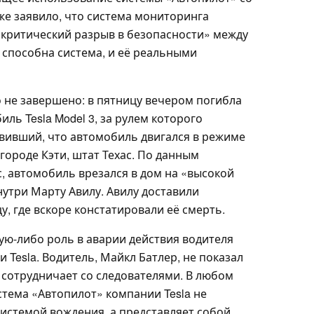
же заявило, что система мониторинга
 «критический разрыв в безопасности» между
, способна система, и её реальными
 не завершено: в пятницу вечером погибла
ль Tesla Model 3, за рулем которого
явивший, что автомобиль двигался в режиме
 городе Кэти, штат Техас. По данным
, автомобиль врезался в дом на «высокой
утри Марту Авилу. Авилу доставили
, где вскоре констатировали её смерть.
кую-либо роль в аварии действия водителя
 Tesla. Водитель, Майкл Батлер, не показал
 сотрудничает со следователями. В любом
стема «Автопилот» компании Tesla не
истемой вождения, а представляет собой