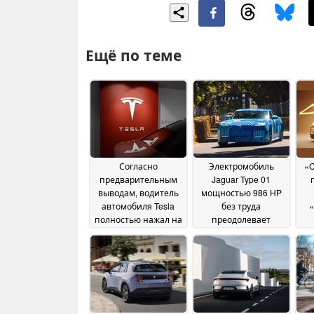
Ещё по теме
Согласно
Электромобиль
«C
предварительным
Jaguar Type 01
выводам, водитель
мощностью 986 HP
автомобиля Tesla
без труда
«
полностью нажал на
преодолевает
педаль газа перед
подъем в Гудвуде, а
пр
аварией
автолюбители
д
17 July 2026
называют его
бо
«быстрым
холодильником»
эк
14
July 2026