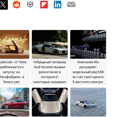
ybercab» от Tesla
Гибридный гиперкар
Компания Nio
приближается к
Audi Nuvolari вызвал
расширяет
запуску: на
разногласия в
модельный ряд ES8
Гигафабрике» в
интернете:
за счёт просторного
Техасе уже
некоторые называют
5-местного электро-
оводятся поездки
его «сплющенным
SUV
12 July 2026
ля сотрудников,
Cybertruck»
13 July 2026
лее 100 роботакси
готовы к
сплуатации
14 July
2026