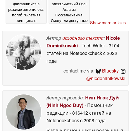
поддержки
12 July 2026
двигавшийся в
электрический Opel
режиме автопилота,
Astra из
погиб 76-летняя
Рюссельсхайма:
женщина в
Смогут ли доступные
Show more articles
результате ДТП у её
электромобили
дома в Техасе
стоимостью 25 000
22 June
евро с китайскими
Автор
исходного текста
:
Nicole
2026
технологиями
Dominikowski
- Tech Writer
- 3104
изменить
статей на Notebookcheck
c 2022
ситуацию?
09 June 2026
года
contact me via:
Bluesky
,
@nicdominikowski
Автор перевода:
Нин Нгок Дуй
(Ninh Ngoc Duy)
- Помощник
редакции
- 816412 статей на
Notebookcheck
c 2008 года
Будучи помощником редакции, я