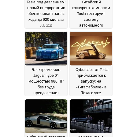
Tesla под давлением:
Китайский
новый внедорожник
конкурент компании
обеспечивает запас
Tesla тестирует
хода до 620 миль
систему
23
автономного
July 2026
вождения в центре
Мюнхена
20 July 2026
Электромобиль
«Cybercab» от Tesla
Jaguar Type 01
приближается к
мощностью 986 HP
запуску: на
без труда
«Гигафабрике» в
преодолевает
Техасе уже
подъем в Гудвуде, а
проводятся поездки
автолюбители
для сотрудников,
называют его
более 100 роботакси
«быстрым
готовы к
холодильником»
эксплуатации
14
14 July
July 2026
2026
Гибридный гиперкар
Компания Nio