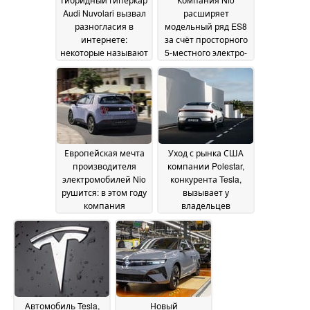
Audi Nuvolari вызвал
расширяет
разногласия в
модельный ряд ES8
интернете:
за счёт просторного
некоторые называют
5-местного электро-
его «сплющенным
SUV
12 July 2026
Cybertruck»
13 July 2026
Европейская мечта
Уход с рынка США
производителя
компании Polestar,
электромобилей Nio
конкурента Tesla,
рушится: в этом году
вызывает у
компания
владельцев
зарегистрировала
электромобилей
всего 45
опасения по поводу
автомобилей по
резкого падения
всей Европе
стоимости при
12 July
перепродаже и
2026
отсутствия
долгосрочной
Автомобиль Tesla,
Новый