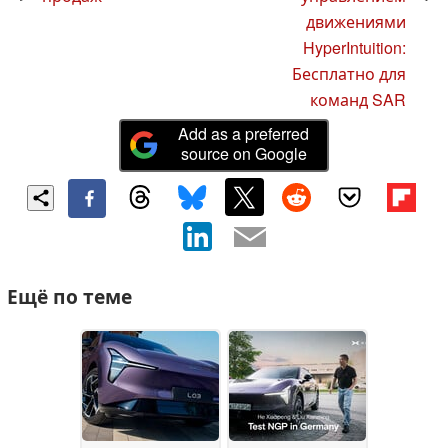
движениями
HyperIntuition:
Бесплатно для
команд SAR
Add as a preferred
source on Google
Ещё по теме