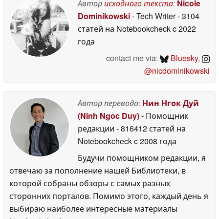
секунды
Автор
исходного текста
:
Nicole
20 May 2026
Dominikowski
- Tech Writer
- 3104
статей на Notebookcheck
c 2022
года
contact me via:
Bluesky
,
@nicdominikowski
Автор перевода:
Нин Нгок Дуй
(Ninh Ngoc Duy)
- Помощник
редакции
- 816412 статей на
Notebookcheck
c 2008 года
Будучи помощником редакции, я
отвечаю за пополнение нашей Библиотеки, в
которой собраны обзоры с самых разных
сторонних порталов. Помимо этого, каждый день я
выбираю наиболее интересные материалы