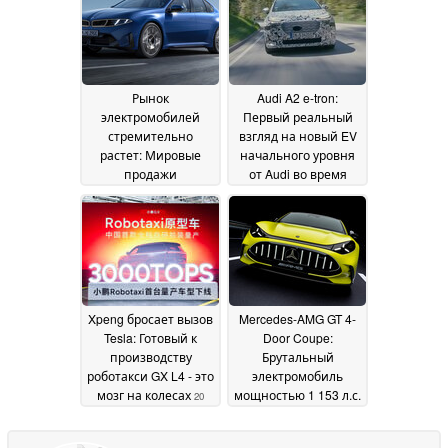
подключаемым
евро с китайскими
гибридом
технологиями
07 July 2026
изменить
ситуацию?
09 June 2026
Рынок
Audi A2 e-tron:
электромобилей
Первый реальный
стремительно
взгляд на новый EV
растет: Мировые
начального уровня
продажи
от Audi во время
электромобилей
зимних испытаний
удваиваются в
20 May 2026
рекордные сроки
21
May 2026
Xpeng бросает вызов
Mercedes-AMG GT 4-
Tesla: Готовый к
Door Coupe:
производству
Брутальный
роботакси GX L4 - это
электромобиль
мозг на колесах
мощностью 1 153 л.с.
20
преодолевает 125
May 2026
миль/ч за 6,4