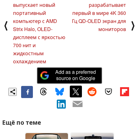
выпускает новый
разрабатывает
портативный
первый в мире 4K 360
компьютер с AMD
Гц QD-OLED экран для
⟨
⟩
Strix Halo, OLED-
мониторов
дисплеем с яркостью
700 нит и
жидкостным
охлаждением
Add as a preferred
source on Google
Ещё по теме