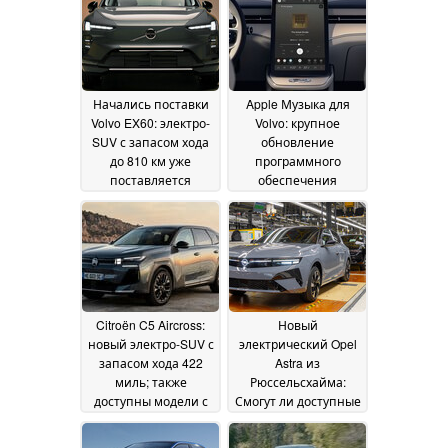
Начались поставки
Apple Музыка для
Volvo EX60: электро-
Volvo: крупное
SUV с запасом хода
обновление
до 810 км уже
программного
поставляется
обеспечения
покупателям
добавляет новую
16 July
функцию в 2
2026
миллиона
автомобилей
08 July
2026
Citroën C5 Aircross:
Новый
новый электро-SUV с
электрический Opel
запасом хода 422
Astra из
миль; также
Рюссельсхайма:
доступны модели с
Смогут ли доступные
гибридной силовой
электромобили
установкой и
стоимостью 25 000