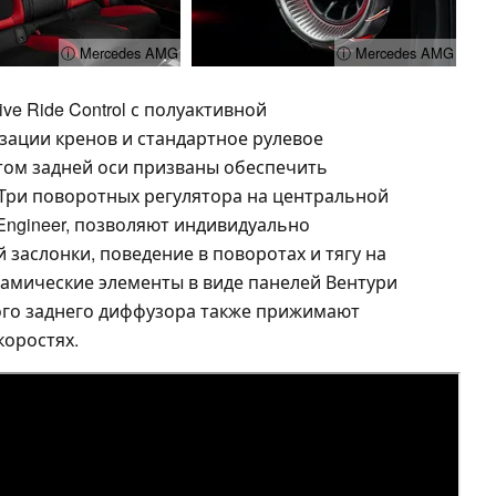
ⓘ Mercedes AMG
ⓘ Mercedes AMG
e Ride Control с полуактивной
зации кренов и стандартное рулевое
том задней оси призваны обеспечить
Три поворотных регулятора на центральной
Engineer, позволяют индивидуально
заслонки, поведение в поворотах и тягу на
намические элементы в виде панелей Вентури
ого заднего диффузора также прижимают
коростях.