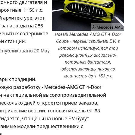
очного двигателя и
оятные 1 153 л.с.
 архитектуре, этот
запас хода на 286
ⓘ Mercedes AMG
именитых соперников
Новый Mercedes-AMG GT 4-Door
ой станции.
Coupe - первый серийный EV, в
котором используются три
Опубликовано
20 May
революционных аксиально-
поточных двигателя,
обеспечивающих пиковую
мощность до 1 153 л.с
арых традиций.
вую разработку - Mercedes-AMG GT 4-Door
ен на специальной высокопроизводительной
несколько дней откроется прием заказов,
ктрические версии: топовая модель GT 63
Ожидается, что цены на новые EV будут
авимые модели-предшественники с
я.