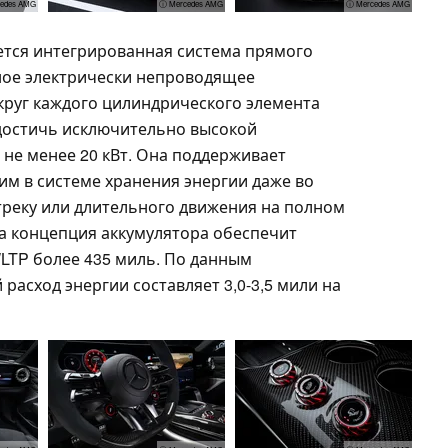
edes AMG
ⓘ Mercedes AMG
ⓘ Mercedes AMG
ется интегрированная система прямого
ное электрически непроводящее
руг каждого цилиндрического элемента
 достичь исключительно высокой
 не менее 20 кВт. Она поддерживает
м в системе хранения энергии даже во
треку или длительного движения на полном
та концепция аккумулятора обеспечит
LTP более 435 миль. По данным
асход энергии составляет 3,0-3,5 мили на