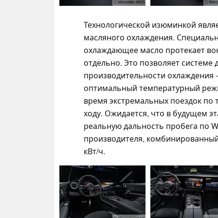
ⓘ Mercedes AMG
ⓘ Merc
Технологической изюминкой явля
масляного охлаждения. Специаль
охлаждающее масло протекает вок
отдельно. Это позволяет системе
производительности охлаждения -
оптимальный температурный режи
время экстремальных поездок по 
ходу. Ожидается, что в будущем э
реальную дальность пробега по W
производителя, комбинированный р
кВт/ч.