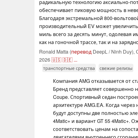
радикальную технологию аксиально-пот
обеспечивает пиковую мощность в невер
Благодаря экстремальной 800-вольтовой
производительный EV может увеличить 
миль всего за десять минут, одолевая 
как на гоночной трассе, так и на зарядн
Ronald Matta (
перевод
DeepL / Ninh Duy),
2026
🇺🇸
🇩🇪
...
транспортные средства
свежие релизы
Компания AMG отказывается от ст
Бренд представляет совершенно но
Coupe. Спортивный седан постро
архитектуре AMG.EA. Когда через 
будут доступны две полностью эле
4Matic+ и вариант GT 55 4Matic+. 
соответствовать ценам на сопост
двигателями внутреннего сгорани