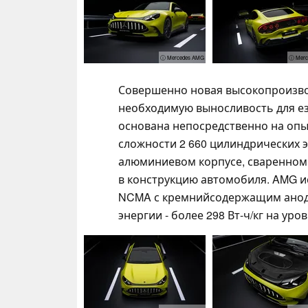
ⓘ Mercedes AMG
ⓘ Merc
Совершенно новая высокопроизво
необходимую выносливость для ез
основана непосредственно на опы
сложности 2 660 цилиндрических 
алюминиевом корпусе, сваренном
в конструкцию автомобиля. AMG и
NCMA с кремнийсодержащим анод
энергии - более 298 Вт-ч/кг на уро