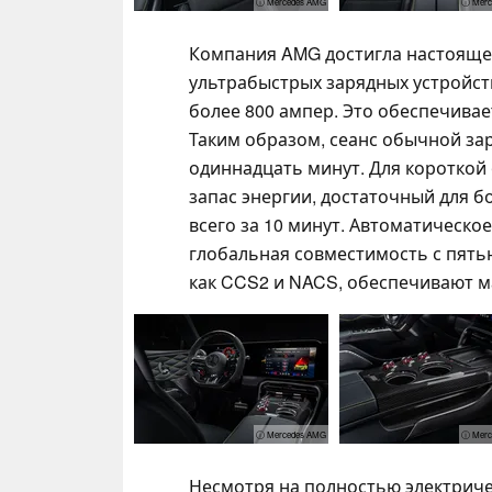
ⓘ Mercedes AMG
ⓘ Merc
Компания AMG достигла настоящей
ультрабыстрых зарядных устройст
более 800 ампер. Это обеспечивае
Таким образом, сеанс обычной зар
одиннадцать минут. Для короткой
запас энергии, достаточный для б
всего за 10 минут. Автоматическо
глобальная совместимость с пять
как CCS2 и NACS, обеспечивают м
ⓘ Mercedes AMG
ⓘ Merc
Несмотря на полностью электриче