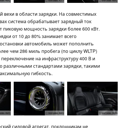
edes AMG
ⓘ Mercedes AMG
ⓘ Mercedes AMG
 вехи в области зарядки. На совместимых
вах система обрабатывает зарядный ток
т пиковую мощность зарядки более 600 кВт.
ядки от 10 до 80% занимает всего
 остановки автомобиль может пополнить
олее чем 286 миль пробега (по циклу WLTP)
е переключение на инфраструктуру 400 В и
ю различными стандартами зарядки, такими
аксимальную гибкость.
edes AMG
ⓘ Mercedes AMG
ⓘ Mercedes AMG
ский силовой агрегат, поклонникам не