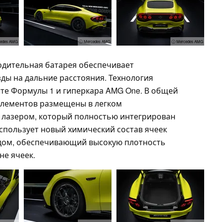
edes AMG
ⓘ Mercedes AMG
ⓘ Mercedes AMG
дительная батарея обеспечивает
ды на дальние расстояния. Технология
те Формулы 1 и гиперкара AMG One. В общей
элементов размещены в легком
 лазером, который полностью интегрирован
спользует новый химический состав ячеек
ом, обеспечивающий высокую плотность
вне ячеек.