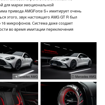
ой для марки эмоциональной
амма привода AMGForce S+ имитирует очень
ься этого, звук настоящего AMG GT R был
16 микрофонов. Система даже создает
ости во время имитации переключения
ⓘ Mercedes AMG
ⓘ Mercedes AMG