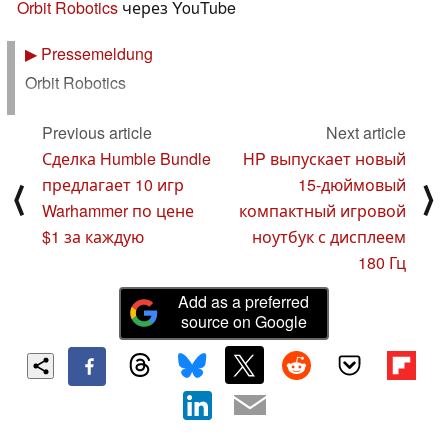
Orbit Robotics
через YouTube
▶
Pressemeldung
Orbit Robotics
Previous article
Next article
Сделка Humble Bundle
HP выпускает новый
предлагает 10 игр
15-дюймовый
⟨
⟩
Warhammer по цене
компактный игровой
$1 за каждую
ноутбук с дисплеем
180 Гц
Add as a preferred
source on Google