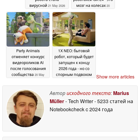
вирусной
мозг на колесах
21 May 2026
20
May 2026
Party Animals
1X NEO: бытовой
отменяет конкурс
робот, который будет
видеороликов AI
запущен к концу
после голосования
2026 года - но со
сообщества
спорным подвохом
20 May
Show more articles
2026
13 May 2026
Автор
исходного текста
:
Marius
Müller
- Tech Writer
- 5233 статей на
Notebookcheck
c 2024 года