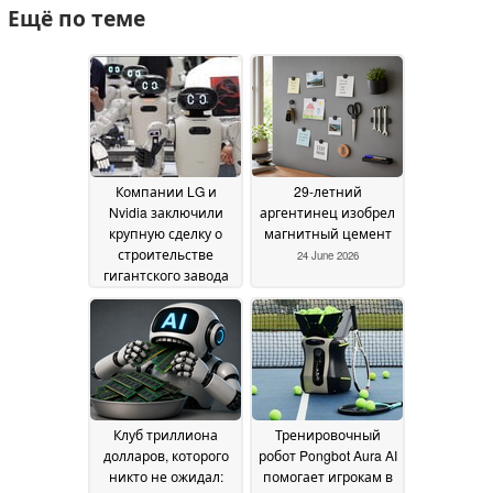
Ещё по теме
Компании LG и
29-летний
Nvidia заключили
аргентинец изобрел
крупную сделку о
магнитный цемент
строительстве
24 June 2026
гигантского завода
по производству
роботов с
искусственным
интеллектом
08 July
2026
Клуб триллиона
Тренировочный
долларов, которого
робот Pongbot Aura AI
никто не ожидал:
помогает игрокам в