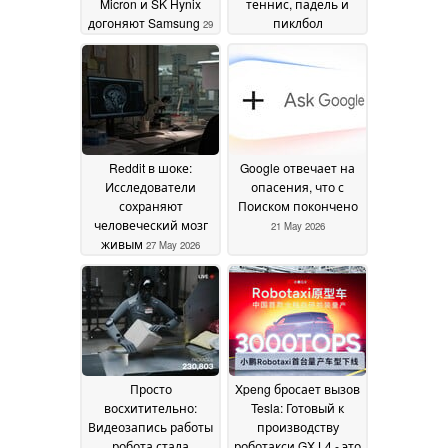
Micron и SK Hynix
теннис, падель и
догоняют Samsung
пиклбол
29
совершенствоваться
May 2026
с помощью
адаптивных
тренировок
29 May 2026
Reddit в шоке:
Google отвечает на
Исследователи
опасения, что с
сохраняют
Поиском покончено
человеческий мозг
21 May 2026
живым
27 May 2026
Просто
Xpeng бросает вызов
восхитительно:
Tesla: Готовый к
Видеозапись работы
производству
робота стала
роботакси GX L4 - это