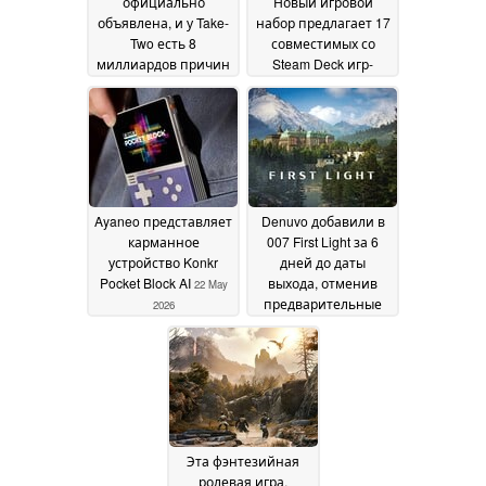
официально
Новый игровой
объявлена, и у Take-
набор предлагает 17
Two есть 8
совместимых со
миллиардов причин
Steam Deck игр-
не откладывать ее
симуляторов по
22
низкой цене
May 2026
22 May
2026
Ayaneo представляет
Denuvo добавили в
карманное
007 First Light за 6
устройство Konkr
дней до даты
Pocket Block AI
выхода, отменив
22 May
предварительные
2026
заказы
22 May 2026
Эта фэнтезийная
ролевая игра,