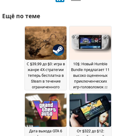
Ещё по теме
С $39,99 до $0: игра в
10$: Новый Humble
жанре 4X-стратегии
Bundle предлагает 11
теперь бесплатна в
высоко оцененных
Steam в течение
приключенческих
ограниченного
игр-головоломок
22
времени
22 May 2026
May 2026
Дата выхода GTA 6
От $322 до $12: