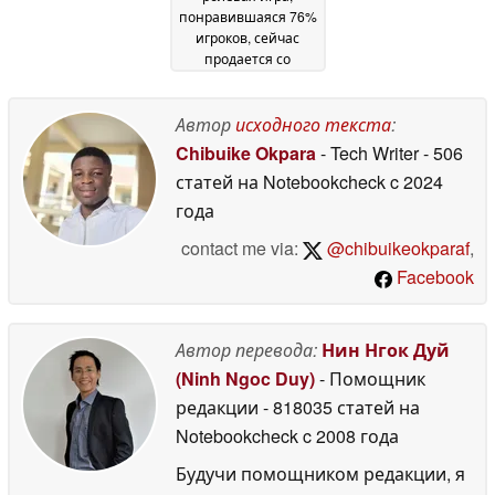
понравившаяся 76%
игроков, сейчас
продается со
скидкой 90% в Steam
22 May 2026
Автор
исходного текста
:
Chibuike Okpara
- Tech Writer
- 506
статей на Notebookcheck
c 2024
года
contact me via:
@chibuikeokparaf
,
Facebook
Автор перевода:
Нин Нгок Дуй
(Ninh Ngoc Duy)
- Помощник
редакции
- 818035 статей на
Notebookcheck
c 2008 года
Будучи помощником редакции, я