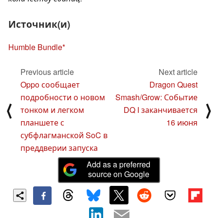
Источник(и)
Humble Bundle
Previous article
Next article
Oppo сообщает
Dragon Quest
подробности о новом
Smash/Grow: Событие
⟨
⟩
тонком и легком
DQ I заканчивается
планшете с
16 июня
субфлагманской SoC в
преддверии запуска
Add as a preferred
source on Google