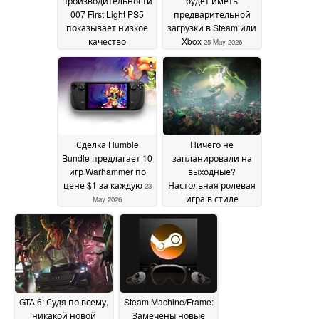
производительности
будет иметь
007 First Light PS5
предварительной
показывает низкое
загрузки в Steam или
качество
Xbox
25 May 2026
изображения по
сравнению с PS5 Pro
27 May 2026
Сделка Humble
Ничего не
Bundle предлагает 10
запланировали на
игр Warhammer по
выходные?
цене $1 за каждую
Настольная ролевая
23
игра в стиле
May 2026
настольных игр
бесплатна в Steam в
течение
ограниченного
времени
22 May 2026
GTA 6: Судя по всему,
Steam Machine/Frame:
никакой новой
Замечены новые