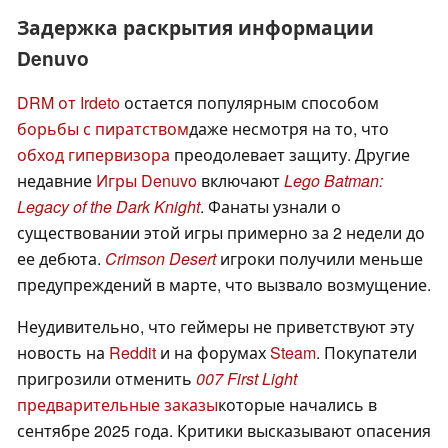
Задержка раскрытия информации
Denuvo
DRM от Irdeto
остается популярным способом
борьбы с пиратством
даже несмотря на то, что
обход гипервизора
преодолевает защиту. Другие
недавние
Игры Denuvo
включают
Lego Batman:
Legacy of the Dark Knight
. Фанаты узнали о
существовании этой игры примерно за 2 недели до
ее дебюта.
Crimson Desert
игроки получили меньше
предупреждений в марте, что вызвало возмущение.
Неудивительно, что геймеры не приветствуют эту
новость на
Reddit
и на форумах
Steam
. Покупатели
пригрозили отменить
007 First Light
предварительные заказы
которые начались в
сентябре 2025 года. Критики высказывают опасения