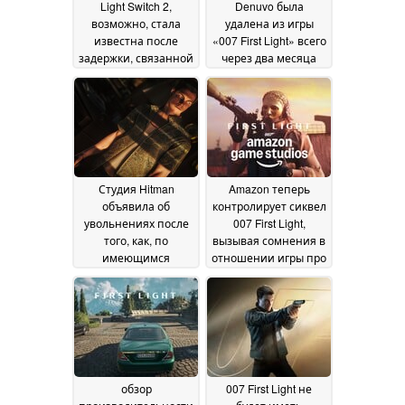
Light Switch 2,
Denuvo была
возможно, стала
удалена из игры
известна после
«007 First Light» всего
задержки, связанной
через два месяца
с оптимизацией
после её выпуска
24
игры
28 July 2026
July 2026
Студия Hitman
Amazon теперь
объявила об
контролирует сиквел
увольнениях после
007 First Light,
того, как, по
вызывая сомнения в
имеющимся
отношении игры про
данным, Xbox
Джеймса Бонда
04
отменила проект
June 2026
«Project Fantasy»,
несмотря на успех
игры «007: First Light»
04 July 2026
обзор
007 First Light не