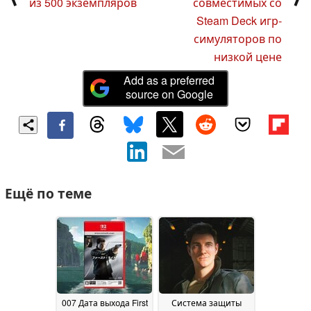
из 500 экземпляров
совместимых со
Steam Deck игр-
симуляторов по
низкой цене
Add as a preferred
source on Google
Ещё по теме
007 Дата выхода First
Система защиты