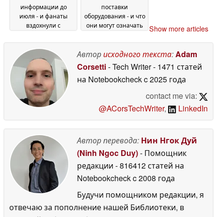
информации до
поставки
июля - и фанаты
оборудования - и что
вздохнули с
они могут означать
Show more articles
облегчением
22 May
22 May 2026
2026
Автор
исходного текста
:
Adam
Corsetti
- Tech Writer
- 1471 статей
на Notebookcheck
c 2025 года
contact me via:
@ACorsTechWriter
,
LinkedIn
Автор перевода:
Нин Нгок Дуй
(Ninh Ngoc Duy)
- Помощник
редакции
- 816412 статей на
Notebookcheck
c 2008 года
Будучи помощником редакции, я
отвечаю за пополнение нашей Библиотеки, в