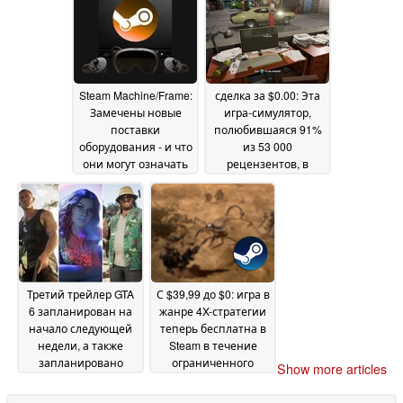
May 2026
Steam Machine/Frame:
сделка за $0.00: Эта
Замечены новые
игра-симулятор,
поставки
полюбившаяся 91%
оборудования - и что
из 53 000
они могут означать
рецензентов, в
настоящее время
22 May 2026
бесплатна в Steam
22
May 2026
Третий трейлер GTA
С $39,99 до $0: игра в
6 запланирован на
жанре 4X-стратегии
начало следующей
теперь бесплатна в
недели, а также
Steam в течение
запланировано
ограниченного
Show more articles
появление State of
времени
22 May 2026
Play, судя по новой