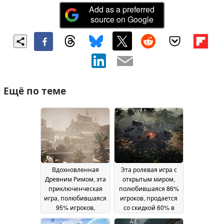
Add as a preferred
source on Google
Ещё по теме
Вдохновленная
Эта ролевая игра с
Древним Римом, эта
открытым миром,
приключенческая
полюбившаяся 86%
игра, полюбившаяся
игроков, продается
95% игроков,
со скидкой 60% в
продается с 75%
Steam
31 May 2026