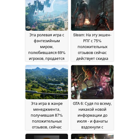
скидкой в Steam
02
June 2026
Эта ролевая игра с
Steam: На эту экшен-
фэнтезийным
РПГ с 75%
миром,
положительных
полюбившаяся 69%
отзывов сейчас
игроков, продается
действует скидка
со скидкой 85% в
50%
25 May 2026
Steam
26 May 2026
Эта игра в жанре
GTA 6: Судя по всему,
менеджмента,
никакой новой
получившая 87%
информации до
положительных
июля - и фанаты
отзывов, сейчас
вздохнули с
продается с 75%
облегчением
22 May
скидкой в Steam
24
2026