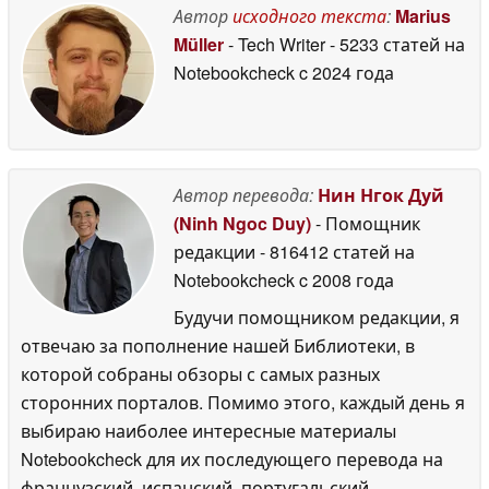
утечке
Автор
исходного текста
:
Marius
22 May 2026
Müller
- Tech Writer
- 5233 статей на
Notebookcheck
c 2024 года
Автор перевода:
Нин Нгок Дуй
(Ninh Ngoc Duy)
- Помощник
редакции
- 816412 статей на
Notebookcheck
c 2008 года
Будучи помощником редакции, я
отвечаю за пополнение нашей Библиотеки, в
которой собраны обзоры с самых разных
сторонних порталов. Помимо этого, каждый день я
выбираю наиболее интересные материалы
Notebookcheck для их последующего перевода на
французский, испанский, португальский,