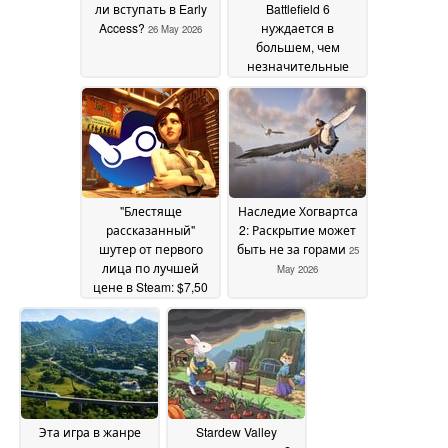
ли вступать в Early
Battlefield 6
Access?
нуждается в
26 May 2026
большем, чем
незначительные
исправления QoL
25
May 2026
"Блестяще
Наследие Хогвартса
рассказанный"
2: Раскрытие может
шутер от первого
быть не за горами
25
лица по лучшей
May 2026
цене в Steam: $7,50
вместо $30
25 May 2026
Эта игра в жанре
Stardew Valley