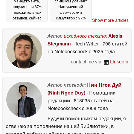
менеджмента,
слишком уютная?
получившая 87%
Нашумевший
положительных
фермерский
отзывов, сейчас
симулятор с 97%
Show more articles
продается с 75%
положительных
скидкой в Steam
отзывов
24
возвращается к
Автор
исходного текста
:
Alexis
May 2026
своей лучшей цене в
Stegmann
- Tech Writer
- 708 статей
Steam
23 May 2026
на Notebookcheck
c 2025 года
contact me via:
LinkedIn
Автор перевода:
Нин Нгок Дуй
(Ninh Ngoc Duy)
- Помощник
редакции
- 818035 статей на
Notebookcheck
c 2008 года
Будучи помощником редакции, я
отвечаю за пополнение нашей Библиотеки, в
которой собраны обзоры с самых разных