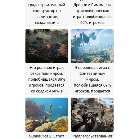
градостроительный
Древним Римом, эта
конструктор на
приключенческая
выживание,
игра, полюбившаяся
созданный в
95% игроков,
доисторические
продается с 75%
времена,
скидкой в Steam
02
полюбившийся 86%
June 2026
игроков, продается
со скидкой 50% в
Steam
04 June 2026
Эта ролевая игра с
Эта ролевая игра с
открытым миром,
фэнтезийным
полюбившаяся 86%
миром,
игроков, продается
полюбившаяся 69%
со скидкой 60% в
игроков, продается
Steam
со скидкой 85% в
31 May 2026
Steam
26 May 2026
Subnautica 2: Стоит
Разглагольствования: