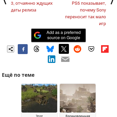
3, отчаянно ждущих
PS5 показывает,
даты релиза
почему Sony
переносит так мало
игр
Add as a preferred
source on Google
Ещё по теме
Этот
Вдохновленная