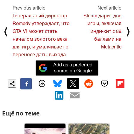
Previous article
Next article
Генеральный директор
Steam дарит две
Remedy утверждает, что
игры, включая
⟨
⟩
GTA VI может стать
инди-хит с 89
началом золотого века
баллами на
для игр, и умалчивает о
Metacritic
переносе даты выхода
Add as a preferred
source on Google
Ещё по теме