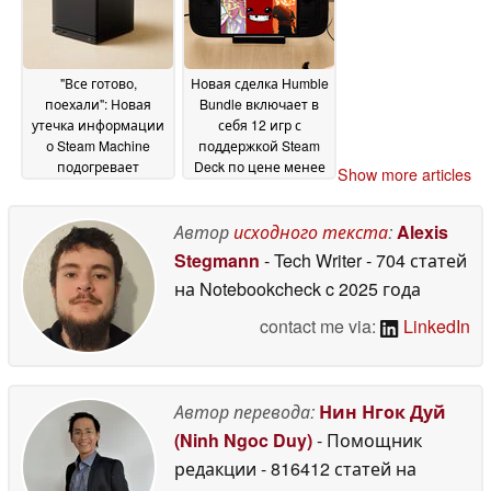
"Все готово,
Новая сделка Humble
поехали": Новая
Bundle включает в
утечка информации
себя 12 игр с
о Steam Machine
поддержкой Steam
подогревает
Deck по цене менее
Show more articles
надежды на запуск
$1 за каждую
02
01 June
June 2026
2026
Автор
исходного текста
:
Alexis
Stegmann
- Tech Writer
- 704 статей
на Notebookcheck
c 2025 года
contact me via:
LinkedIn
Автор перевода:
Нин Нгок Дуй
(Ninh Ngoc Duy)
- Помощник
редакции
- 816412 статей на