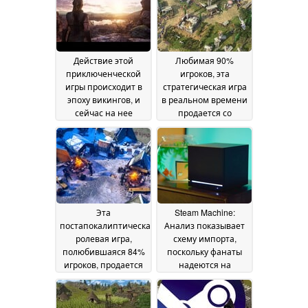
Действие этой
Любимая 90%
приключенческой
игроков, эта
игры происходит в
стратегическая игра
эпоху викингов, и
в реальном времени
сейчас на нее
продается со
действует 75%
скидкой 50% в Steam
скидка в Steam
08 June
07 June 2026
2026
Эта
Steam Machine:
постапокалиптическая
Анализ показывает
ролевая игра,
схему импорта,
полюбившаяся 84%
поскольку фанаты
игроков, продается
надеются на
со скидкой 70% в
открытие Summer
Steam
Game Fest 2026
06 June 2026
04 June
2026