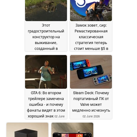
Этот
Замок зовет, сир:
градостроительный
Ремастированная
конструктор на
классическая
выживание,
стратегия теперь
созданный в
стоит меньше $5 в
доисторические
Steam
03 June 2026
времена,
полюбившийся 86%
игроков, продается
со скидкой 50% в
Steam
04 June 2026
GTA 6: Во втором
Steam Deck: Почему
трейлере замечена
портативный ПК от
ошибка - и почему
Valve может
фанаты видят в этом
медленно исчезнуть
хороший знак
02 June
02 June 2026
2026