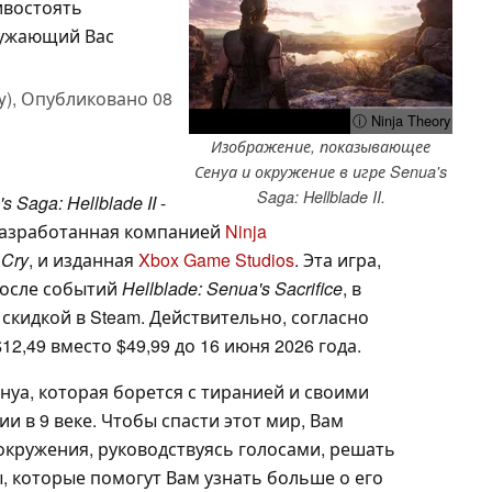
ивостоять
ружающий Вас
y),
Опубликовано
08
ⓘ Ninja Theory
Изображение, показывающее
Сенуа и окружение в игре Senua's
Saga: Hellblade II.
s Saga: Hellblade II
-
, разработанная компанией
Ninja
 Cry
, и изданная
Xbox Game Studios
. Эта игра,
после событий
Hellblade: Senua's Sacrifice
, в
скидкой в Steam. Действительно, согласно
2,49 вместо $49,99 до 16 июня 2026 года.
енуа, которая борется с тиранией и своими
 в 9 веке. Чтобы спасти этот мир, Вам
окружения, руководствуясь голосами, решать
, которые помогут Вам узнать больше о его