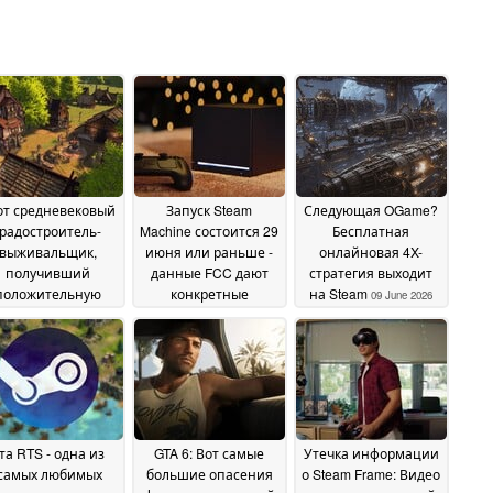
от средневековый
Запуск Steam
Следующая OGame?
градостроитель-
Machine состоится 29
Бесплатная
выживальщик,
июня или раньше -
онлайновая 4X-
получивший
данные FCC дают
стратегия выходит
положительную
конкретные
на Steam
09 June 2026
енку 72% игроков,
подсказки
09 June 2026
дается в Steam со
кидкой 80%
10 June
2026
та RTS - одна из
GTA 6: Вот самые
Утечка информации
"самых любимых
большие опасения
о Steam Frame: Видео