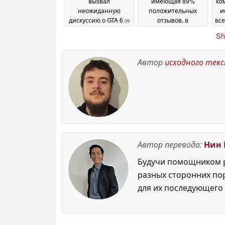
вызвал
имеющая 89%
ко
неожиданную
положительных
и
дискуссию о GTA 6
отзывов, в
все
09
настоящее время
June 2026
Sh
продается со
скидкой 50% в Steam
09 June 2026
Автор
исходного тек
Автор перевода:
Нин 
Будучи помощником р
разных сторонних по
для их последующего 