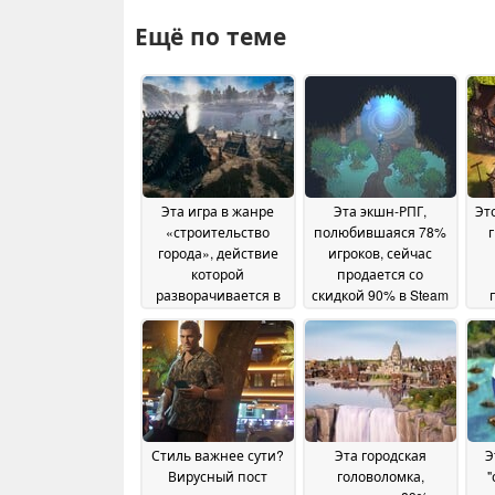
Ещё по теме
Эта игра в жанре
Эта экшн-РПГ,
Эт
«строительство
полюбившаяся 78%
города», действие
игроков, сейчас
которой
продается со
разворачивается в
скидкой 90% в Steam
эпоху викингов и
оц
11 June 2026
которую любят 69 %
про
игроков, продается в
с
Steam со скидкой 70
%
13 June 2026
Стиль важнее сути?
Эта городская
Э
Вирусный пост
головоломка,