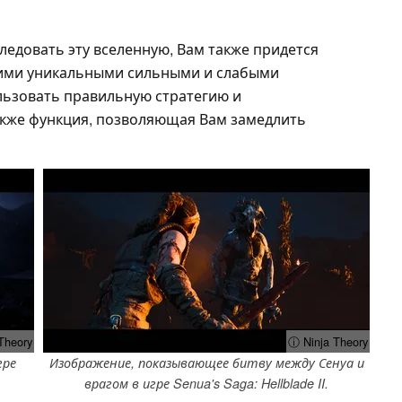
следовать эту вселенную, Вам также придется
щими уникальными сильными и слабыми
льзовать правильную стратегию и
также функция, позволяющая Вам замедлить
Theory
ⓘ Ninja Theory
гре
Изображение, показывающее битву между Сенуа и
врагом в игре Senua's Saga: Hellblade II.