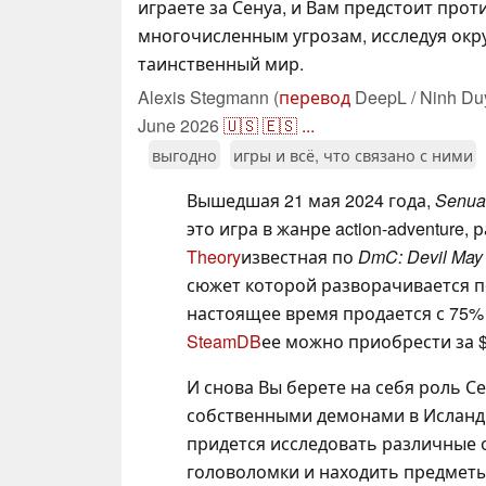
играете за Сенуа, и Вам предстоит прот
многочисленным угрозам, исследуя ок
таинственный мир.
Alexis Stegmann (
перевод
DeepL / Ninh Du
June 2026
🇺🇸
🇪🇸
...
выгодно
игры и всё, что связано с ними
Вышедшая 21 мая 2024 года,
Senua'
это игра в жанре action-adventure
Theory
известная по
DmC: Devil May
сюжет которой разворачивается 
настоящее время продается с 75% 
SteamDB
ее можно приобрести за $1
И снова Вы берете на себя роль С
собственными демонами в Исландии
придется исследовать различные 
головоломки и находить предметы