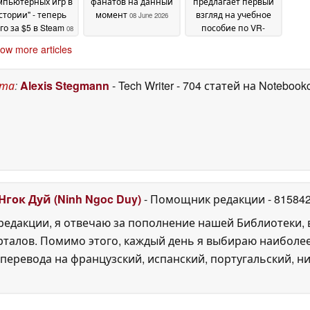
мпьютерных игр в
фанатов на данный
предлагает первый
стории" - теперь
момент
взгляд на учебное
08 June 2026
го за $5 в Steam
пособие по VR-
08
гарнитуре Valve
June 2026
08
ow more articles
June 2026
ста
:
Alexis Stegmann
- Tech Writer
- 704 статей на Notebook
Нгок Дуй (Ninh Ngoc Duy)
- Помощник редакции
- 81584
едакции, я отвечаю за пополнение нашей Библиотеки, 
рталов. Помимо этого, каждый день я выбираю наиболе
перевода на французский, испанский, португальский, ни