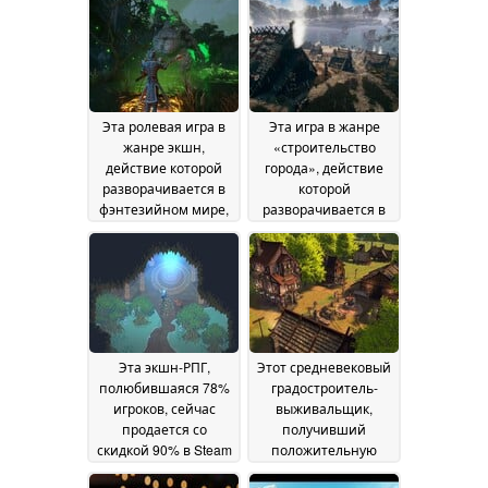
Эта ролевая игра в
Эта игра в жанре
жанре экшн,
«строительство
действие которой
города», действие
разворачивается в
которой
фэнтезийном мире,
разворачивается в
получила
эпоху викингов и
положительные
которую любят 69 %
отзывы от 74 %
игроков, продается в
игроков и сейчас
Steam со скидкой 70
продается в Steam со
%
13 June 2026
скидкой 85 %
14 June
2026
Эта экшн-РПГ,
Этот средневековый
полюбившаяся 78%
градостроитель-
игроков, сейчас
выживальщик,
продается со
получивший
скидкой 90% в Steam
положительную
оценку 72% игроков,
11 June 2026