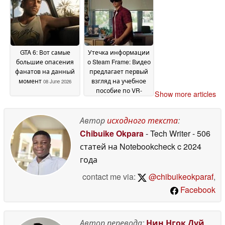
скидкой 50% в Steam
09 June 2026
GTA 6: Вот самые
Утечка информации
большие опасения
о Steam Frame: Видео
фанатов на данный
предлагает первый
момент
взгляд на учебное
08 June 2026
пособие по VR-
Show more articles
гарнитуре Valve
08
June 2026
Автор
исходного текста
:
Chibuike Okpara
- Tech Writer
- 506
статей на Notebookcheck
c 2024
года
contact me via:
@chibuikeokparaf
,
Facebook
Автор перевода:
Нин Нгок Дуй