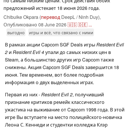
по самым низким ценам. Срок действия обоих
предложений истекает 18 июня 2026 года.
Chibuike Okpara (
перевод
DeepL / Ninh Duy),
Опубликовано
08 June 2026
🇺🇸
🇩🇪
...
выгодно
игры и всё, что связано с ними
В рамках акции Capcom SGF Deals игры
Resident Evil
2
и
Resident Evil 4
упали до самых низких цен в
Steam, а большинство других игр Capcom также
снижены. Акция Capcom SGF Deals завершится 18
июня. Тем временем, вот более подробная
информация о двух выделенных играх.
Первая из них -
Resident Evil 2
, получивший
признание критиков ремейк классического
ужастика на выживание от Capcom 1998 года. В этой
игре Вы вступаете на место полицейского-новичка
Леона С. Кеннеди и студентки колледжа Клэр