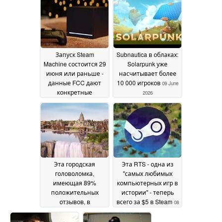
продается в Steam со
скидкой 80%
10 June
2026
Запуск Steam
Subnautica в облаках:
Machine состоится 29
Solarpunk уже
июня или раньше -
насчитывает более
данные FCC дают
10 000 игроков
09 June
конкретные
2026
подсказки
09 June 2026
Эта городская
Эта RTS - одна из
головоломка,
"самых любимых
имеющая 89%
компьютерных игр в
положительных
истории" - теперь
отзывов, в
всего за $5 в Steam
08
настоящее время
June 2026
продается со