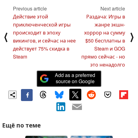
Previous article
Next article
Действие этой
Раздача: Игры в
приключенческой игры
жанре экшн-
происходит в эпоху
хоррор на сумму
⟨
⟩
викингов, и сейчас на нее
$50 бесплатны в
действует 75% скидка в
Steam и GOG
Steam
прямо сейчас - но
это ненадолго
Add as a preferred
source on Google
Ещё по теме