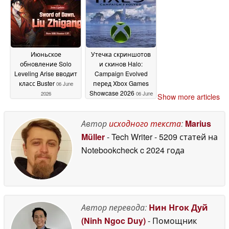
Июньское
Утечка скриншотов
обновление Solo
и скинов Halo:
Leveling Arise вводит
Campaign Evolved
класс Buster
перед Xbox Games
06 June
Showcase 2026
2026
06 June
Show more articles
2026
Автор
исходного текста
:
Marius
Müller
- Tech Writer
- 5209 статей на
Notebookcheck
c 2024 года
Автор перевода:
Нин Нгок Дуй
(Ninh Ngoc Duy)
- Помощник