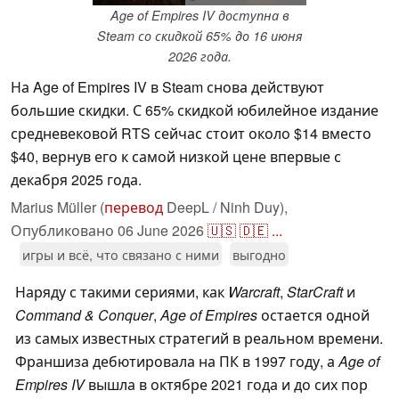
Age of Empires IV доступна в
Steam со скидкой 65% до 16 июня
2026 года.
На Age of Empires IV в Steam снова действуют
большие скидки. С 65% скидкой юбилейное издание
средневековой RTS сейчас стоит около $14 вместо
$40, вернув его к самой низкой цене впервые с
декабря 2025 года.
Marius Müller (
перевод
DeepL / Ninh Duy),
Опубликовано
06 June 2026
🇺🇸
🇩🇪
...
игры и всё, что связано с ними
выгодно
Наряду с такими сериями, как
Warcraft
,
StarCraft
и
Command & Conquer
,
Age of Empires
остается одной
из самых известных стратегий в реальном времени.
Франшиза дебютировала на ПК в 1997 году, а
Age of
Empires IV
вышла в октябре 2021 года и до сих пор