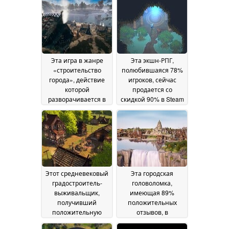
Эта игра в жанре
Эта экшн-РПГ,
«строительство
полюбившаяся 78%
города», действие
игроков, сейчас
которой
продается со
разворачивается в
скидкой 90% в Steam
эпоху викингов и
11 June 2026
которую любят 69 %
игроков, продается в
Steam со скидкой 70
%
13 June 2026
Этот средневековый
Эта городская
градостроитель-
головоломка,
выживальщик,
имеющая 89%
получивший
положительных
положительную
отзывов, в
оценку 72% игроков,
настоящее время