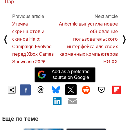
Пар
Previous article
Next article
Утечка
Anbernic выпустила новое
скриншотов и
обновление
⟨
⟩
скинов Halo:
пользовательского
Campaign Evolved
интерфейса для своих
перед Xbox Games
карманных компьютеров
Showcase 2026
RG XX
Add as a preferred
source on Google
Ещё по теме