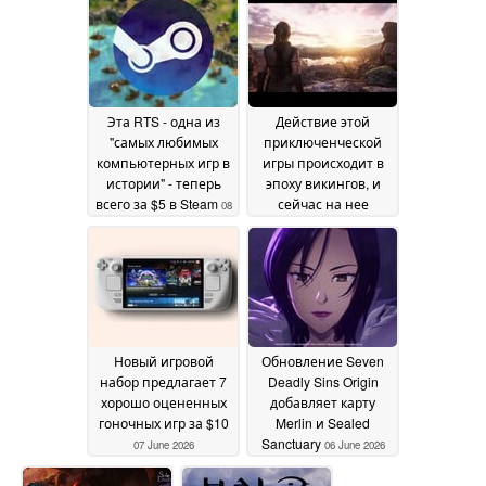
продается в Steam со
продается со
скидкой 80%
скидкой 50% в Steam
10 June
2026
09 June 2026
Эта RTS - одна из
Действие этой
"самых любимых
приключенческой
компьютерных игр в
игры происходит в
истории" - теперь
эпоху викингов, и
всего за $5 в Steam
сейчас на нее
08
действует 75%
June 2026
скидка в Steam
08 June
2026
Новый игровой
Обновление Seven
набор предлагает 7
Deadly Sins Origin
хорошо оцененных
добавляет карту
гоночных игр за $10
Merlin и Sealed
Sanctuary
07 June 2026
06 June 2026