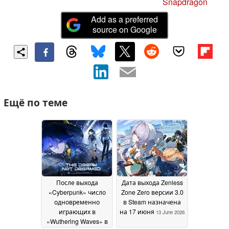
Snapdragon
Add as a preferred
source on Google
Ещё по теме
После выхода
Дата выхода Zenless
«Cyberpunk» число
Zone Zero версии 3.0
одновременно
в Steam назначена
играющих в
на 17 июня
13 June 2026
«Wuthering Waves» в