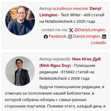
деталь
между альянсами
06 June 2026
04
Автор
исходного текста
:
Darryl
June 2026
Linington
- Tech Writer
- 409 статей
на Notebookcheck
c 2025 года
contact me via:
@DarrylLinington
,
Facebook
,
DarrylLinington
,
LinkedIn
Автор перевода:
Нин Нгок Дуй
(Ninh Ngoc Duy)
- Помощник
редакции
- 815842 статей на
Notebookcheck
c 2008 года
Будучи помощником редакции, я
отвечаю за пополнение нашей Библиотеки, в
которой собраны обзоры с самых разных
сторонних порталов. Помимо этого, каждый день я