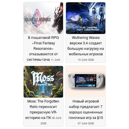
Steam приблизилось
к 50 000
13 June 2026
В пошаговой RPG
Wuthering Waves
«Final Fantasy
версии 3.4 создает
Resonance»
большую нагрузку на
отказываются от
мобильных игроков
системы гача
11 June
10 June 2026
2026
Moss: The Forgotten
Новый игровой
Relic переносит
набор предлагает 7
прекрасную VR-
хорошо оцененных
историю на ПК
гоночных игр за $10
08 June
2026
07 June 2026