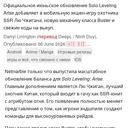
Официальное июньское обновление Solo Leveling
Arise добавляет в мобильную экшен-игру охотника
SSR Лю Чжигана, новую механику класса Buster и
свежие коды на выкуп.
Darryl Linington (
перевод
DeepL / Ninh Duy),
Опубликовано
06 June 2026
🇺🇸
🇩🇪
...
Android
Anime / Manga
Игровые релизы
игры и всё, что связано с ними
iOS
Netmarble только что выпустила масштабное
обновление баланса для
Solo Leveling: Arise
.
Главным дополнением является Лю Чжиган, лучший
охотник Китая, который входит в гачу как SSR-юнит
с атрибутом огня. Его появление полностью меняет
представление о том, как игроки эндшпиля создают
команды для высокоуровневых рейдов.
Патч также вводит класс Buster, чтобы разрушить