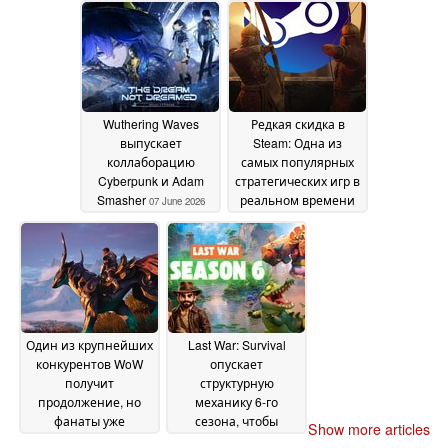
Wuthering Waves
Редкая скидка в
выпускает
Steam: Одна из
коллаборацию
самых популярных
Cyberpunk и Adam
стратегических игр в
Smasher
реальном времени
07 June 2026
возвращается к
своей самой низкой
за всю историю цене
06 June 2026
Один из крупнейших
Last War: Survival
конкурентов WoW
опускает
получит
структурную
продолжение, но
механику 6-го
фанаты уже
сезона, чтобы
Show more articles
критикуют одну
пересмотреть войну