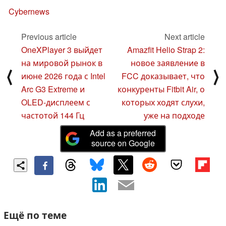
Cybernews
Previous article
Next article
OneXPlayer 3 выйдет
Amazfit Helio Strap 2:
на мировой рынок в
новое заявление в
⟨
⟩
июне 2026 года с Intel
FCC доказывает, что
Arc G3 Extreme и
конкуренты Fitbit Air, о
OLED-дисплеем с
которых ходят слухи,
частотой 144 Гц
уже на подходе
Add as a preferred
source on Google
Ещё по теме