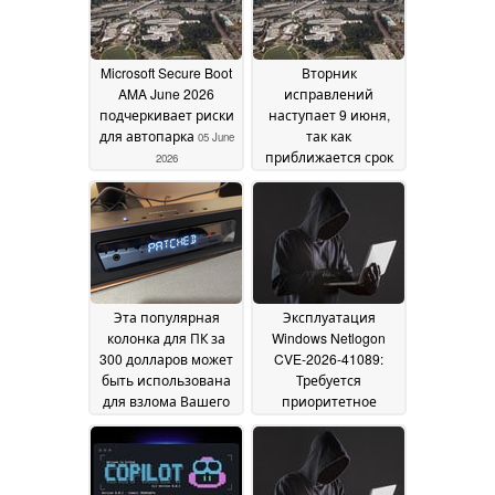
Microsoft Secure Boot
Вторник
AMA June 2026
исправлений
подчеркивает риски
наступает 9 июня,
для автопарка
так как
05 June
приближается срок
2026
окончания Secure
Boot
04 June 2026
Эта популярная
Эксплуатация
колонка для ПК за
Windows Netlogon
300 долларов может
CVE-2026-41089:
быть использована
Требуется
для взлома Вашего
приоритетное
ПК, и никакого патча
исправление
03 June
к ней не будет
03 June
2026
2026