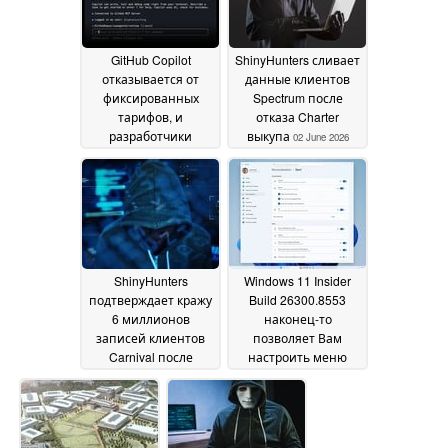
GitHub Copilot
ShinyHunters сливает
отказывается от
данные клиентов
фиксированных
Spectrum после
тарифов, и
отказа Charter
разработчики
выкупа
02 June 2026
недовольны
02 June
2026
ShinyHunters
Windows 11 Insider
подтверждает кражу
Build 26300.8553
6 миллионов
наконец-то
записей клиентов
позволяет Вам
Carnival после
настроить меню
апрельского взлома
"Пуск
01 June 2026
02 June 2026