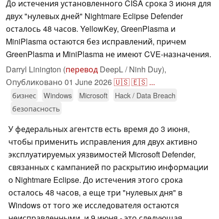
До истечения установленного CISA срока 3 июня для
двух "нулевых дней" Nightmare Eclipse Defender
осталось 48 часов. YellowKey, GreenPlasma и
MiniPlasma остаются без исправлений, причем
GreenPlasma и MiniPlasma не имеют CVE-назначения.
Darryl Linington (
перевод
DeepL / Ninh Duy),
Опубликовано
01 June 2026
🇺🇸
🇪🇸
...
бизнес
Windows
Microsoft
Hack / Data Breach
безопасность
У федеральных агентств есть время до 3 июня,
чтобы применить исправления для двух активно
эксплуатируемых уязвимостей Microsoft Defender,
связанных с кампанией по раскрытию информации
о Nightmare Eclipse. До истечения этого срока
осталось 48 часов, а еще три "нулевых дня" в
Windows от того же исследователя остаются
неисправленными, и 9 июня - это следующая