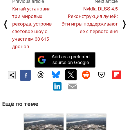
Previous article
Next article
Китай установил
Nvidia DLSS 4.5
три мировых
Реконструкция лучей:
⟨
⟩
рекорда, устроив
Эти игры поддерживают
световое шоу с
ее с первого дня
участием 33 615
дронов
Add as a preferred
source on Google
Ещё по теме