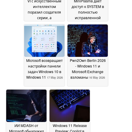
VI с искусственным
MiniPlasma дает
интеллектом
доступ к SYSTEM в
поразил создателя
полностью
серии, а
исправленной
разработчики
Windows 11
18 May 2026
ответили отказом
20
May 2026
Microsoft возвращает
Pwn2Own Berlin 2026
настройки панели
- Windows 11 и
задач Windows 10 в
Microsoft Exchange
Windows 11
взломаны
17 May 2026
16 May 2026
ИИ MDASH от
Windows 11 Release
Microsoft обнаружил
Preview: Copilot в