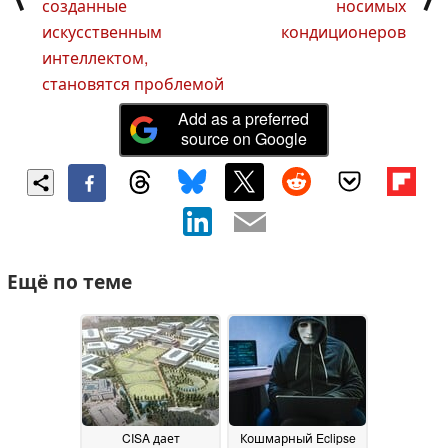
созданные
носимых
искусственным
кондиционеров
интеллектом,
становятся проблемой
Add as a preferred
source on Google
Ещё по теме
CISA дает
Кошмарный Eclipse