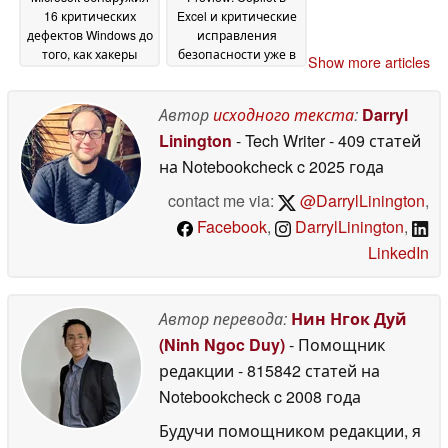
16 критических
Excel и критические
дефектов Windows до
исправления
того, как хакеры
безопасности уже в
Show more articles
смогли их
продаже
15 May 2026
использовать
16 May
Автор
исходного текста
:
Darryl
2026
Linington
- Tech Writer
- 409 статей
на Notebookcheck
c 2025 года
contact me via:
@DarrylLinington
,
Facebook
,
DarrylLinington
,
LinkedIn
Автор перевода:
Нин Нгок Дуй
(Ninh Ngoc Duy)
- Помощник
редакции
- 815842 статей на
Notebookcheck
c 2008 года
Будучи помощником редакции, я