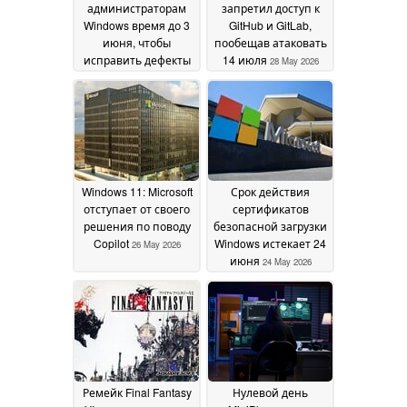
администраторам
запретил доступ к
Windows время до 3
GitHub и GitLab,
июня, чтобы
пообещав атаковать
исправить дефекты
14 июля
28 May 2026
в Nightmare Eclipse
Defender
01 June 2026
Windows 11: Microsoft
Срок действия
отступает от своего
сертификатов
решения по поводу
безопасной загрузки
Copilot
Windows истекает 24
26 May 2026
июня
24 May 2026
Ремейк Final Fantasy
Нулевой день