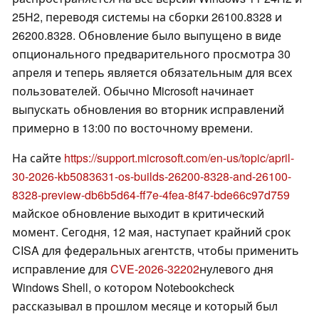
25H2, переводя системы на сборки 26100.8328 и
26200.8328. Обновление было выпущено в виде
опционального предварительного просмотра 30
апреля и теперь является обязательным для всех
пользователей. Обычно Microsoft начинает
выпускать обновления во вторник исправлений
примерно в 13:00 по восточному времени.
На сайте
https://support.microsoft.com/en-us/topic/april-
30-2026-kb5083631-os-builds-26200-8328-and-26100-
8328-preview-db6b5d64-ff7e-4fea-8f47-bde66c97d759
майское обновление выходит в критический
момент. Сегодня, 12 мая, наступает крайний срок
CISA для федеральных агентств, чтобы применить
исправление для
CVE-2026-32202
нулевого дня
Windows Shell, о котором Notebookcheck
рассказывал в прошлом месяце и который был