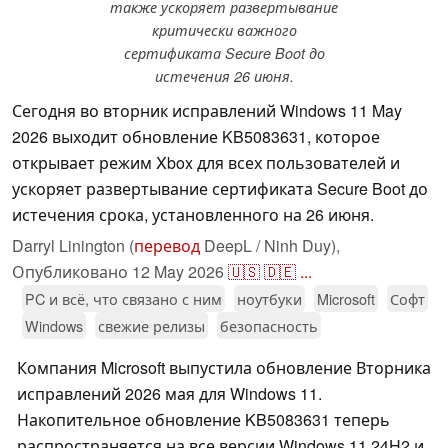
также ускоряет развертывание
критически важного
сертификата Secure Boot до
истечения 26 июня.
Сегодня во вторник исправлений Windows 11 May
2026 выходит обновление KB5083631, которое
открывает режим Xbox для всех пользователей и
ускоряет развертывание сертификата Secure Boot до
истечения срока, установленного на 26 июня.
Darryl Linington (
перевод
DeepL / Ninh Duy),
Опубликовано
12 May 2026
🇺🇸
🇩🇪
...
PC и всё, что связано с ним
ноутбуки
Microsoft
Софт
Windows
свежие релизы
безопасность
Компания Microsoft выпустила обновление Вторника
исправлений 2026 мая для Windows 11.
Накопительное обновление KB5083631 теперь
распространяется на все версии Windows 11 24H2 и