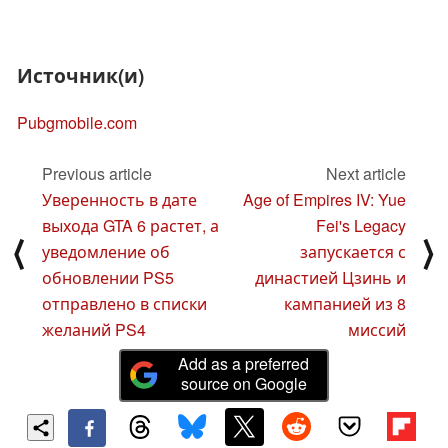
Источник(и)
Pubgmobile.com
Previous article
Next article
Уверенность в дате
Age of Empires IV: Yue
выхода GTA 6 растет, а
Fei's Legacy
⟨
⟩
уведомление об
запускается с
обновлении PS5
династией Цзинь и
отправлено в списки
кампанией из 8
желаний PS4
миссий
Add as a preferred
source on Google