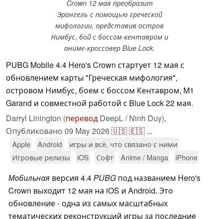
Crown 12 мая преобразит
Эрангель с помощью греческой
мифологии, представив остров
Нимбус, бой с боссом-кентавром и
аниме-кроссовер Blue Lock.
PUBG Mobile 4.4 Hero's Crown стартует 12 мая с
обновлением карты "Греческая мифология",
островом Нимбус, боем с боссом Кентавром, M1
Garand и совместной работой с Blue Lock 22 мая.
Darryl Linington (
перевод
DeepL / Ninh Duy),
Опубликовано
09 May 2026
🇺🇸
🇪🇸
...
Apple
Android
игры и всё, что связано с ними
Игровые релизы
iOS
Софт
Anime / Manga
iPhone
Мобильная
версия 4.4
PUBG
под названием Hero's
Crown выходит 12 мая на iOS и Android. Это
обновление - одна из самых масштабных
тематических реконструкций игры за последние