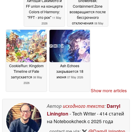
Хитоши Сакимото и
Snowbreak:
FF union на концерте
Containment Zone
Colors of Harmony:
возвращается после
"FFT - это рок"
бессрочного
11 May
отключения
2026
08 May
2026
CookieRun: Kingdom
Ash Echoes
Timeline of Fate
закрывается 18
запускается
июня
08 May
07 May 2026
2026
Show more articles
Автор
исходного текста
:
Darryl
Linington
- Tech Writer
- 414 статей
на Notebookcheck
c 2025 года
contact me via:
@DarrylLinington
,