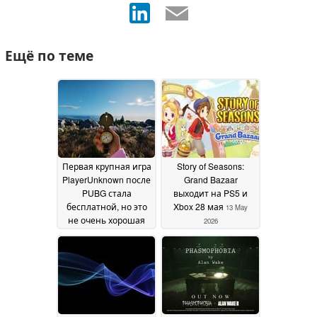
Ещё по теме
Первая крупная игра
Story of Seasons:
PlayerUnknown после
Grand Bazaar
PUBG стала
выходит на PS5 и
бесплатной, но это
Xbox 28 мая
13 May
не очень хорошая
2026
новость
04 June 2026