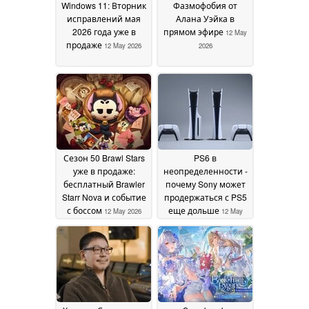
Windows 11: Вторник
Фазмофобия от
исправлений мая
Алана Уэйка в
2026 года уже в
прямом эфире
12 May
продаже
12 May 2026
2026
Сезон 50 Brawl Stars
PS6 в
уже в продаже:
неопределенности -
бесплатный Brawler
почему Sony может
Starr Nova и событие
продержаться с PS5
с боссом
еще дольше
12 May 2026
12 May
2026