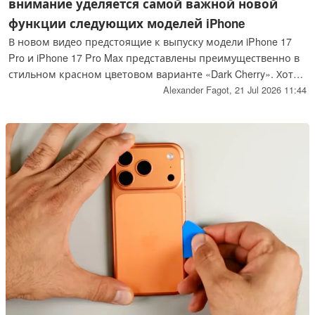
внимание уделяется самой важной новой
функции следующих моделей iPhone
В новом видео предстоящие к выпуску модели iPhone 17
Pro и iPhone 17 Pro Max представлены преимущественно в
стильном красном цветовом варианте «Dark Cherry». Хотя
основное внимание ютубера Джона Проссера
Alexander Fagot,
21 Jul 2026 11:44
сосредоточено на переменной диафрагме новой
основной камеры, в видео также обсуждаются и другие
аспекты обновленных моделей iPhone.