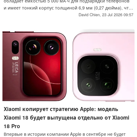
обладает ёмкостью 5 000 мА·ч для подзарядки телефонов
и имеет тонкий корпус толщиной 6,9 мм (0,27 дюйма), что
позволяет с удобством носить его с собой повседневно
David Chien,
23 Jul 2026 09:57
вместе со смартфоном. В нём используется
полутвердотелый аккумулятор на основе чистого
кобальта, что снижает риск возгорания.
Xiaomi копирует стратегию Apple: модель
Xiaomi 18 будет выпущена отдельно от Xiaomi
18 Pro
Впервые в истории компании Apple в сентябре не будет