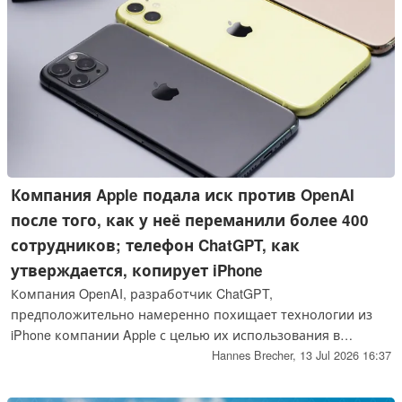
Компания Apple подала иск против OpenAI
после того, как у неё переманили более 400
сотрудников; телефон ChatGPT, как
утверждается, копирует iPhone
Компания OpenAI, разработчик ChatGPT,
предположительно намеренно похищает технологии из
iPhone компании Apple с целью их использования в
собственном смартфоне с искусственным интеллектом. По
Hannes Brecher,
13 Jul 2026 16:37
крайней мере, об этом заявляет Apple в иске, согласно
которому OpenAI прибегает к агрессивным методам для