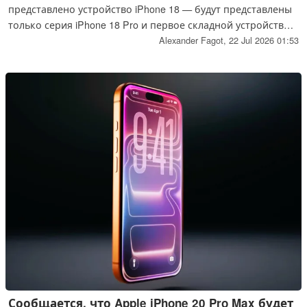
представлено устройство iPhone 18 — будут представлены
только серия iPhone 18 Pro и первое складной устройство
Apple, которое, возможно, получит название iPhone Ultra.
Alexander Fagot,
22 Jul 2026 01:53
По мнению аналитиков, это решение, по всей видимости,
уже окончательно утверждено, и компания Xiaomi,
возможно, уже применила его при подготовке к
сентябрьскому запуску модели Xiaomi 18 Pro, как в
настоящее время предполагает один из инсайдеров.
Сообщается, что Apple iPhone 20 Pro Max будет