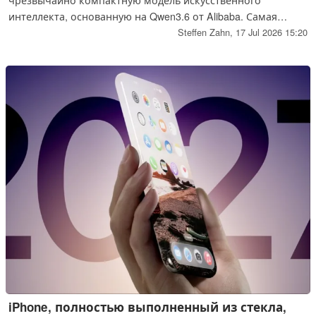
чрезвычайно компактную модель искусственного
интеллекта, основанную на Qwen3.6 от Alibaba. Самая
компактная версия занимает всего 3,9 ГБ, что делает её
Steffen Zahn,
17 Jul 2026 15:20
первой моделью, которая помещается на iPhone 17 Pro.
Компания Apple уже тестирует эту технологию. Ниже
рассказывается о том, как модель работает на смартфоне,
как она влияет на время автономной работы и каковы её
ограничения.
iPhone, полностью выполненный из стекла,