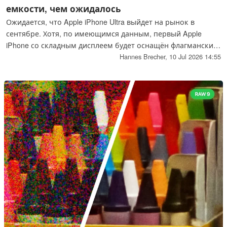
емкости, чем ожидалось
Ожидается, что Apple iPhone Ultra выйдет на рынок в
сентябре. Хотя, по имеющимся данным, первый Apple
iPhone со складным дисплеем будет оснащён флагманским
процессором, один из инсайдеров указывает на то, что
Hannes Brecher,
10 Jul 2026 14:55
Apple идет на компромиссы в отношении аккумулятора.