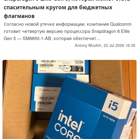
спасительным кругом для бюджетных
флагманов
Согласно новой утечке информации, компания Qualcomm
готовит четвертую версию процессора Snapdragon 8 Elite
Gen 5 — SM8850-1-AB, которая обеспечит
производительность, близкую к флагманским моделям, по
Antony Muchiri,
23 Jul 2026 16:35
более низкой цене и будет предназначена для смартфонов
стоимостью до примерно 600 долларов. По слухам, этот
чип предоставит производителям смартфонов более
доступный вариант, поскольку рост цен на оперативную
память и компоненты приводит к удорожанию линейки
процессоров Qualcomm Snapdragon 8 Elite Gen 6
следующего поколения.