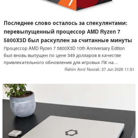
Последнее слово осталось за спекулянтами:
перевыпущенный процессор AMD Ryzen 7
5800X3D был раскуплен за считанные минуты
Процессор AMD Ryzen 7 5800X3D 10th Anniversary Edition
был вновь выпущен по цене 349 долларов в качестве
привлекательного обновления для игровых ПК на
платформе AM4, отличающегося усовершенствованной
Rahim Amir Noorali,
27 Jun 2026 11:51
конструкцией 3D V-Cache и улучшенными тепловыми
характеристиками, однако запасы в крупнейших
розничных сетях были распроданы за считанные минуты.
Спекулянты быстро подняли цены на вторичном рынке до
600 долларов и выше, хотя, по заявлению AMD,
продолжение производства должно смягчить дефицит и
вернуть цены на уровень, ближний к рекомендованной
розничной цене.