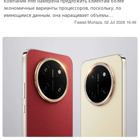
Компания Intel намерена предложить клиентам более
экономичные варианты процессоров, поскольку, по
имеющимся данным, она наращивает объемы
производства процессоров предыдущих поколений.
Fawad Murtaza,
02 Jul 2026 16:49
Согласно новому отчёту из Китая, Intel увеличивает
поставки старых процессоров, совместимых с DDR4, в том
числе процессоров 13-го и 14-го поколений.