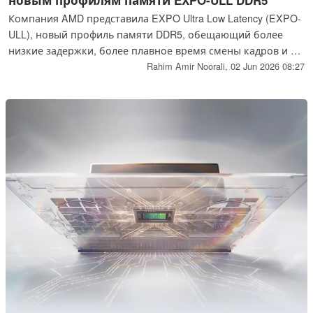
Компания AMD представила EXPO Ultra Low Latency (EXPO-
ULL), новый профиль памяти DDR5, обещающий более
низкие задержки, более плавное время смены кадров и до
13% более высокий средний FPS при 15% более низких
Rahim Amir Noorali,
02 Jun 2026 08:27
1% по сравнению со стандартной памятью JEDEC.
Сертифицированные комплекты 6000 МТ/с и 6400 МТ/с от
основных производителей памяти ожидаются с июня 2026
года.