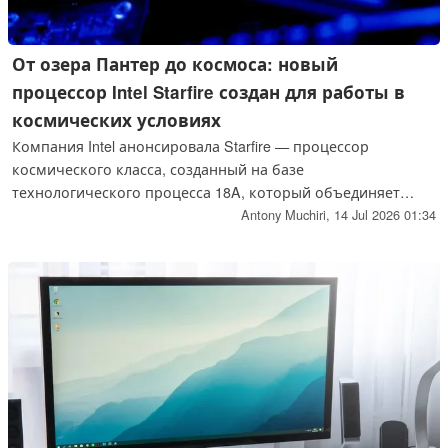
От озера Пантер до космоса: новый
процессор Intel Starfire создан для работы в
космических условиях
Компания Intel анонсировала Starfire — процессор
космического класса, созданный на базе
технологического процесса 18A, который объединяет
восемь ядер ЦП, графический процессор Xe с 64
Antony Muchiri,
14 Jul 2026 01:34
вычислительными блоками и обеспечивает
производительность в области искусственного интеллекта
до 75 TOPS при энергопотреблении не более 35 Вт. Чип
выпускается в конфигурациях с низким
энергопотреблением и повышенной
производительностью и рассчитан на работу при
температурах от -55 °C до 125 °C.