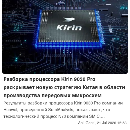
Разборка процессора Kirin 9030 Pro
раскрывает новую стратегию Китая в области
производства передовых микросхем
Результаты разборки процессора Kirin 9030 Pro компании
Huawei, проведенной SemiAnalysis, показывают, что
технологический процесс N+3 компании SMIC,
использующий исключительно DUV-литографию, несмотря
Anil Ganti,
21 Jul 2026 15:58
на отсутствие доступа к EUV-литографии, в одном