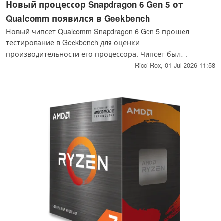
Новый процессор Snapdragon 6 Gen 5 от
Qualcomm появился в Geekbench
Новый чипсет Qualcomm Snapdragon 6 Gen 5 прошел
тестирование в Geekbench для оценки
производительности его процессора. Чипсет был
протестирован на недавно выпущенном смартфоне «
Ricci Rox,
01 Jul 2026 11:58
Honor » X80 Pro Max, однако, как ожидается, он также
будет использоваться в готовящемся к выпуску смартфоне
« Redmi Note » 17 Pro 5G.