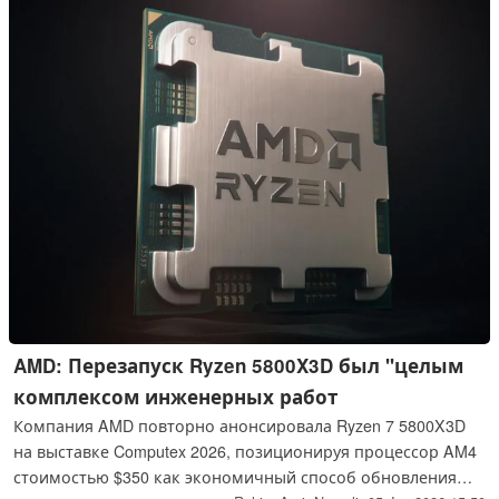
потенциал производительности и сегментация SKU.
AMD: Перезапуск Ryzen 5800X3D был "целым
комплексом инженерных работ
Компания AMD повторно анонсировала Ryzen 7 5800X3D
на выставке Computex 2026, позиционируя процессор AM4
стоимостью $350 как экономичный способ обновления