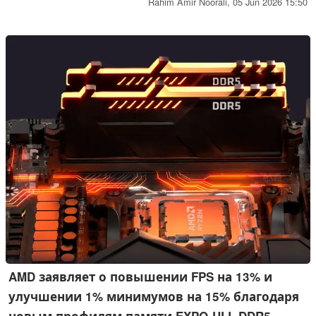
для геймеров, все еще использующих системы DDR4.
Rahim Amir Noorali,
05 Jun 2026 15:50
Компания утверждает, что для перезапуска потребовалась
значительная инженерная работа, включая повторную
калибровку чипа для нового процесса укладки 3D V-Cache
после того, как первоначальный метод TSMC стал
недоступен.
AMD заявляет о повышении FPS на 13% и
улучшении 1% минимумов на 15% благодаря
новым профилям памяти EXPO-ULL DDR5