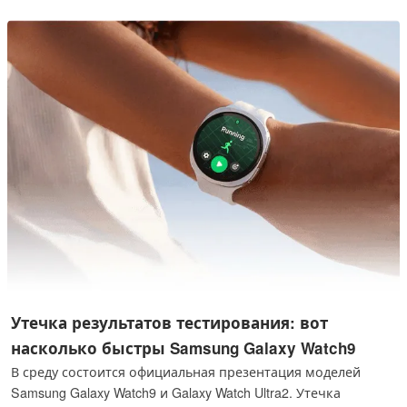
неожиданном аспекте может соперничать с
технологическим узлом 18A компании Intel. В отчёте
рассматриваются инженерные приёмы, которые сделали
это возможным, а также объясняется, почему они всё ещё
не могут сравниться с передовыми технологическими
процессами отрасли.
Утечка результатов тестирования: вот
насколько быстры Samsung Galaxy Watch9
В среду состоится официальная презентация моделей
Samsung Galaxy Watch9 и Galaxy Watch Ultra2. Утечка