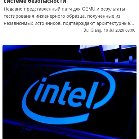
системе безопасности
Недавно представленный патч для QEMU и результаты
тестирования инженерного образца, полученные из
независимых источников, подтверждают архитектурные
детали будущих серверных процессоров AMD Zen 6 Epyc
Bùi Giang,
16 Jul 2026 08:06
«Venice», в том числе аппаратное исправление известной
уязвимости SRSO, ещё до официального анонса AMD в
рамках мероприятия «Advancing AI», которое состоится
22–23 июля.