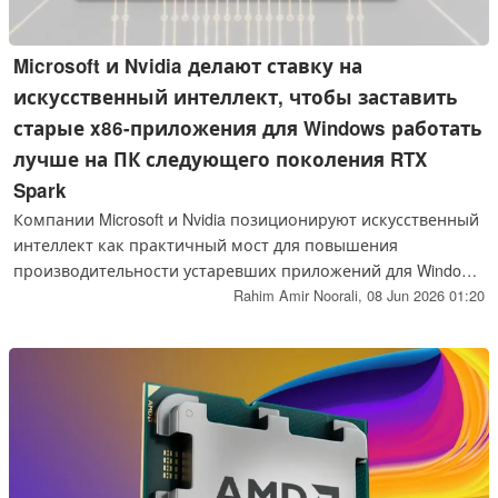
Microsoft и Nvidia делают ставку на
искусственный интеллект, чтобы заставить
старые x86-приложения для Windows работать
лучше на ПК следующего поколения RTX
Spark
Компании Microsoft и Nvidia позиционируют искусственный
интеллект как практичный мост для повышения
производительности устаревших приложений для Windows
x86 на новых ПК на базе Arm с аппаратным обеспечением
Rahim Amir Noorali,
08 Jun 2026 01:20
RTX Spark и Snapdragon X. Хотя агентский ИИ и
инструменты эмуляции могут облегчить конвертацию и
совместимость приложений, требовательные устаревшие
программы, игры и системы с высоким уровнем
безопасности все равно потребуют вмешательства
разработчиков.