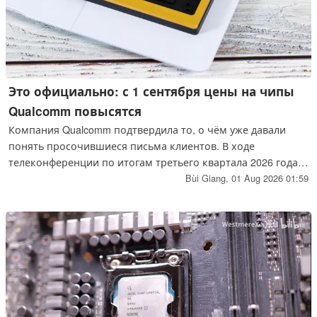
Это официально: с 1 сентября цены на чипы
Qualcomm повысятся
Компания Qualcomm подтвердила то, о чём уже давали
понять просочившиеся письма клиентов. В ходе
телеконференции по итогам третьего квартала 2026 года
генеральный директор Криштиану Амон прямо затронул
Bùi Giang,
01 Aug 2026 01:59
тему ценовой политики производителя микросхем, связав
этот шаг с более общим давлением со стороны затрат,
наблюдаемым во всей отрасли.