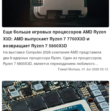
Еще больше игровых процессоров AMD Ryzen
X3D: AMD выпускает Ryzen 7 7700X3D и
возвращает Ryzen 7 5800X3D
На выставке Computex 2026 компания AMD представила
два 8-ядерных процессора Ryzen. Один из процессоров,
Ryzen 7 5800X3D, является переизданием любимого
фанатами процессора, который положил начало
Fawad Murtaza,
01 Jun 2026 03:12
выдающейся линейке игровых процессоров AMD X3D.
Другой чип - это совершенно новый Ryzen 7 7700X3D,
основанный на архитектуре Zen 4 от AMD.