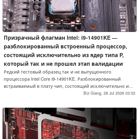
Призрачный флагман Intel: i9-14901KE —
разблокированный встроенный процессор,
состоящий исключительно из ядер типа P,
который так и не прошел этап валидации
Редкий тестовый образец так и не выпущенного
процессора Intel Core i9-14901KE. Разблокированный
встраиваемый в плату чип, состоящий исключительно из
ядер типа P, который по производительности во многом
Bùi Giang,
28 Jul 2026 03:02
напоминает процессор Core i9-14900K с отключенными
ядрами типа E. Тестирование показало скромный прирост
при разгоне и отсутствие каких-либо особых преимуществ
кристалла, в результате чего этот заброшенный процессор
представляет собой скорее курьез из линейки Raptor Lake,
чем утраченный флагман.