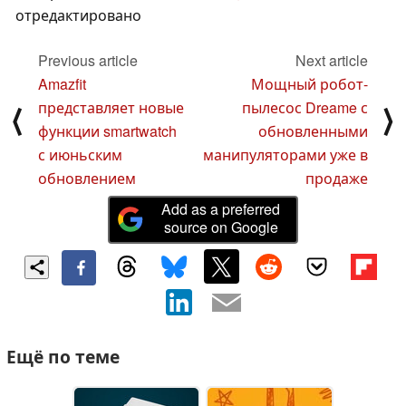
отредактировано
Previous article
Next article
Amazfit
Мощный робот-
представляет новые
пылесос Dreame с
⟨
⟩
функции smartwatch
обновленными
с июньским
манипуляторами уже в
обновлением
продаже
Add as a preferred
source on Google
Ещё по теме