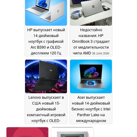
мощностью 105 Вт
памяти
09
08 June 2026
June 2026
HP выпускает новый
Недостойно
14-дюймовый
названия: HP
ноутбук с графикой
OmniBook 3 страдает
Arc B390 и OLED-
от медлительности
дисплеем 120 Гц
чипа AMD
08 June 2026
VRR
08 June 2026
Lenovo выпускает в
Acer выпускает
США новый 15-
новый 14-дюймовый
дюймовый
бизнес-ноутбук с Intel
компактный игровой
Panther Lake на
ноутбук с OLED-
международном
дисплеем с
уровне
06 June 2026
разрешением 1,000