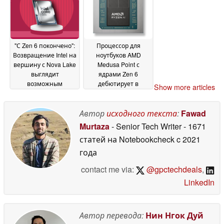
нит
07 June 2026
"С Zen 6 покончено":
Процессор для
Возвращение Intel на
ноутбуков AMD
вершину с Nova Lake
Medusa Point с
выглядит
ядрами Zen 6
возможным
дебютирует в
Show more articles
благодаря большему
Geekbench
17 March
подъему IPC по
2026
сравнению с Zen 6
Автор
исходного текста
:
Fawad
06
April 2026
Murtaza
- Senior Tech Writer
- 1671
статей на Notebookcheck
c 2021
года
contact me via:
@gpctechdeals
,
LinkedIn
Автор перевода:
Нин Нгок Дуй