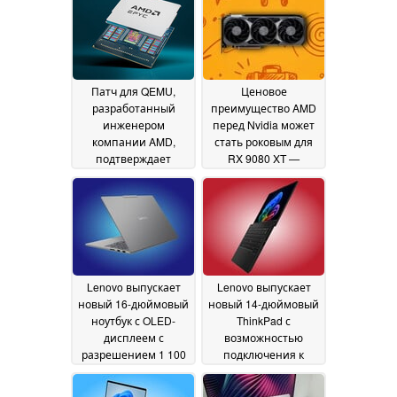
Патч для QEMU,
Ценовое
разработанный
преимущество AMD
инженером
перед Nvidia может
компании AMD,
стать роковым для
подтверждает
RX 9080 XT —
детали процессора
предполагаемого
Zen 6 Epyc-Venice, в
«убийцы» RTX 50
том числе
Super от «Team Red»
исправление давно
17 June 2026
известной
уязвимости в
системе
Lenovo выпускает
Lenovo выпускает
безопасности
16 July
новый 16-дюймовый
новый 14-дюймовый
2026
ноутбук с OLED-
ThinkPad с
дисплеем с
возможностью
разрешением 1 100
подключения к
нит и графическим
сотовой сети и до 64
процессором
ГБ оперативной