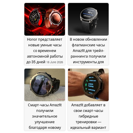
Honor представляет
В новом обновлении
новые умные часы
флагманские часы
со временем
Amazfit для трейл-
автономной работы
раннинга получили
до 35 дней
инструменты для
18 June 2026
тренировок Hyrox и
усовершенствованный
мониторинг энергии
18 June 2026
Смарт-часы Amazfit
Amazfit добавляет в
получили
свои смарт-часы
значительное
гибридные
улучшение
тренировки —
благодаря новому
идеальный вариант
обновлению
для спортсменов,