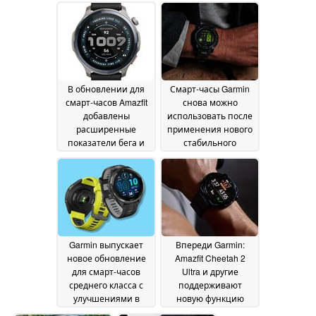
программного
занимающихся
обеспечения
Hyrox
18 June
16 June 2026
2026
В обновлении для
Смарт-часы Garmin
смарт-часов Amazfit
снова можно
добавлены
использовать после
расширенные
применения нового
показатели бега и
стабильного
автономная
обновления
09 June
навигация
16 June 2026
2026
Garmin выпускает
Впереди Garmin:
новое обновление
Amazfit Cheetah 2
для смарт-часов
Ultra и другие
среднего класса с
поддерживают
улучшениями в
новую функцию
области активности
iPhone
08 June 2026