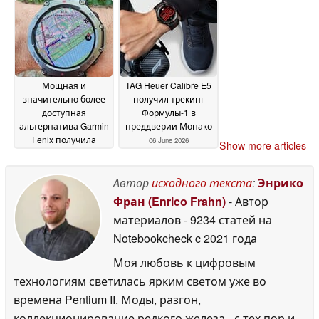
и тренировок
09 June
2026
Мощная и
TAG Heuer Calibre E5
значительно более
получил трекинг
доступная
Формулы-1 в
альтернатива Garmin
преддверии Монако
Fenix получила
06 June 2026
Show more articles
новые функции
08
June 2026
Автор
исходного текста
:
Энрико
Фран (Enrico Frahn)
- Автор
материалов
- 9234 статей на
Notebookcheck
c 2021 года
Моя любовь к цифровым
технологиям светилась ярким светом уже во
времена Pentium II. Моды, разгон,
коллекционирование редкого железа - с тех пор и