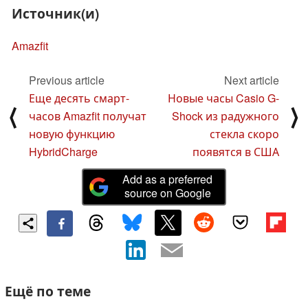
Источник(и)
Amazfit
Previous article
Next article
Еще десять смарт-
Новые часы Casio G-
⟨
⟩
часов Amazfit получат
Shock из радужного
новую функцию
стекла скоро
HybridCharge
появятся в США
Add as a preferred
source on Google
Ещё по теме