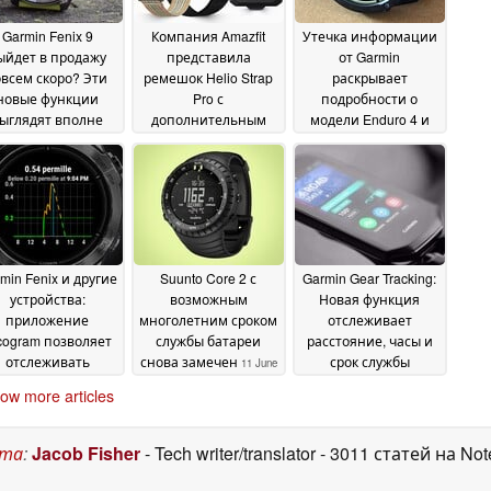
Garmin Fenix 9
Компания Amazfit
Утечка информации
ыйдет в продажу
представила
от Garmin
овсем скоро? Эти
ремешок Helio Strap
раскрывает
новые функции
Pro с
подробности о
ыглядят вполне
дополнительным
модели Enduro 4 и
равдоподобно
датчиком движения
новых функциях
23
Garmin Connect+
June 2026
18 June 2026
17
June 2026
min Fenix и другие
Suunto Core 2 с
Garmin Gear Tracking:
устройства:
возможным
Новая функция
приложение
многолетним сроком
отслеживает
cogram позволяет
службы батареи
расстояние, часы и
отслеживать
снова замечен
срок службы
11 June
ровень алкоголя
устройств
2026
10 June 2026
ow more articles
ямо на запястье
13
June 2026
ста
:
Jacob Fisher
- Tech writer/translator
- 3011 статей на No