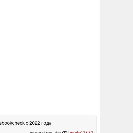
tebookcheck
c 2022 года
contact me via:
jacob67147