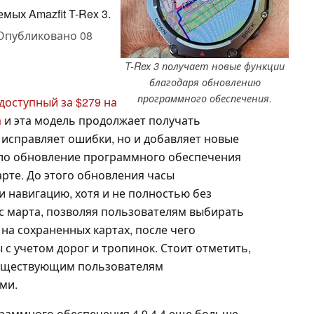
ых Amazfit T-Rex 3.
Опубликовано
08
T-Rex 3 получает новые функции
благодаря обновлению
программного обеспечения.
(доступный за $279 на
а
и эта модель продолжает получать
о исправляет ошибки, но и добавляет новые
ло обновление программного обеспечения
арте. До этого обновления часы
 навигацию, хотя и не полностью без
 с марта, позволяя пользователям выбирать
 на сохраненных картах, после чего
с учетом дорог и тропинок. Стоит отметить,
 существующим пользователям
ми.
раммного обеспечения 4.9.4.4 еще больше