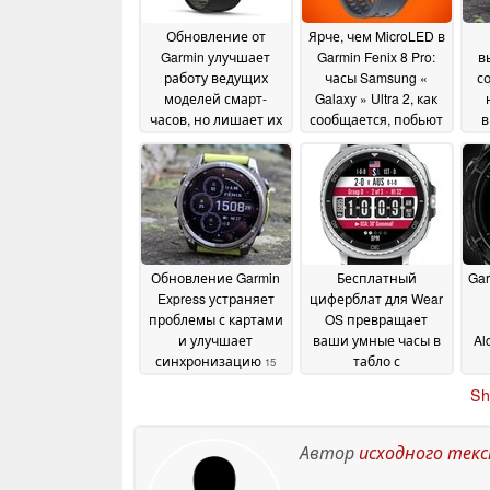
Обновление от
Ярче, чем MicroLED в
Garmin улучшает
Garmin Fenix 8 Pro:
в
работу ведущих
часы Samsung «
с
моделей смарт-
Galaxy » Ultra 2, как
часов, но лишает их
сообщается, побьют
в
ключевых функций
рекорды
п
29 June 2026
15 July 2026
Обновление Garmin
Бесплатный
Gar
Express устраняет
циферблат для Wear
проблемы с картами
OS превращает
и улучшает
ваши умные часы в
Al
синхронизацию
табло с
15
результатами
у
June 2026
Sh
Чемпионата мира в
пр
режиме реального
времени
15 June 2026
Автор
исходного тек