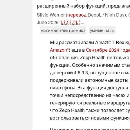
расширенный набор функций, предлагаем
Silvio Werner (
перевод
DeepL / Ninh Duy),
June 2026
🇺🇸
🇩🇪
...
носимая электроника
умные часы
Мы рассматривали Amazfit T-Rex 3
Amazon
) еще в
Сентябре 2024 год
обновления. Zepp Health не тольк
функции. Особенно значимым ста
до версии 4.5.3.3, выпущенное в м
поддерживали автономные карты и
смартфона. Эта функция доступна
точки непосредственно на часах и
генерируются реальные маршруты 
что Zepp Health также позволяет
воспользоваться новыми функция
Недавно выпущенная версия прог