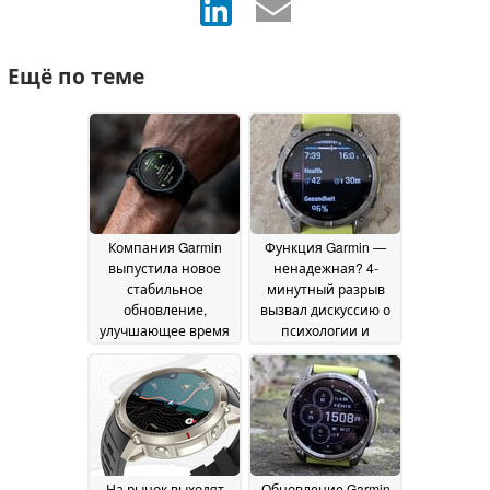
Ещё по теме
Компания Garmin
Функция Garmin —
выпустила новое
ненадежная? 4-
стабильное
минутный разрыв
обновление,
вызвал дискуссию о
улучшающее время
психологии и
автономной работы
спортивных
высококлассных
результатах
22 June
смарт-часов
24 June
2026
2026
На рынок выходят
Обновление Garmin