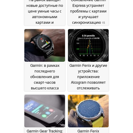
новые доступные по
Express устраняет
цене умные часы с
проблемы с картами
автономными
и улучшает
картами и
синхронизацию
15
двухдиапазонным
June 2026
GPS
17 June 2026
Garmin: в рамках
Garmin Fenix и другие
последнего
устройства:
обновления для
приложение
смарт-часов
Alcogram позволяет
высшего класса
отслеживать
внедряются новые
уровень алкоголя
улучшения,
прямо на запястье
13
связанные с
June 2026
продолжительностью
работы от
аккумулятора
15 June
2026
Garmin Gear Tracking:
Garmin Fenix