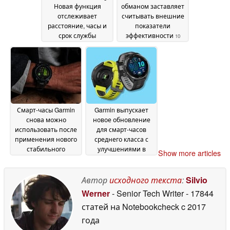
Новая функция
обманом заставляет
отслеживает
считывать внешние
расстояние, часы и
показатели
срок службы
эффективности
10
устройств
10 June 2026
June 2026
Смарт-часы Garmin
Garmin выпускает
снова можно
новое обновление
использовать после
для смарт-часов
применения нового
среднего класса с
стабильного
улучшениями в
Show more articles
обновления
области активности
09 June
и тренировок
2026
09 June
Автор
исходного текста
:
Silvio
2026
Werner
- Senior Tech Writer
- 17844
статей на Notebookcheck
c 2017
года