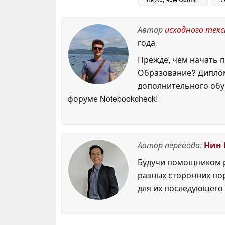
Instinct 3
20 June 2026
G
Автор
исходного тек
года
Прежде, чем начать п
Образование? Диплом
дополнительного обуч
форуме Notebookcheck!
Автор перевода:
Нин 
Будучи помощником р
разных сторонних по
для их последующего 