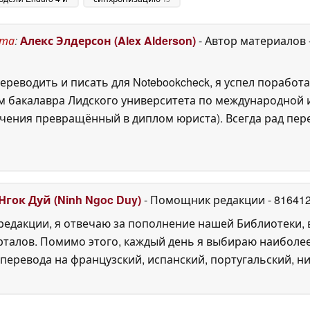
новых функциях
June 2026
armin Connect+
17
ста
:
Алекс Элдерсон (Alex Alderson)
- Автор материалов
June 2026
ереводить и писать для Notebookcheck, я успел поработа
 бакалавра Лидского университета по международной и
ения превращённый в диплом юриста). Всегда рад перек
Нгок Дуй (Ninh Ngoc Duy)
- Помощник редакции
- 81641
едакции, я отвечаю за пополнение нашей Библиотеки, 
рталов. Помимо этого, каждый день я выбираю наиболе
перевода на французский, испанский, португальский, ни