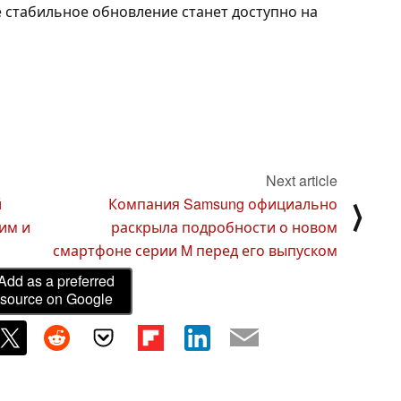
е стабильное обновление станет доступно на
Next article
й
Компания Samsung официально
⟩
им и
раскрыла подробности о новом
смартфоне серии M перед его выпуском
Add as a preferred
source on Google