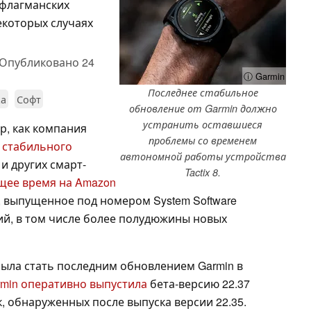
 флагманских
екоторых случаях
Опубликовано
24
ⓘ Garmin
Последнее стабильное
ка
Софт
обновление от Garmin должно
устранить оставшиеся
р, как компания
проблемы со временем
 стабильного
автономной работы устройства
o и других смарт-
Tactix 8.
ящее время на Amazon
, выпущенное под номером System Software
ий, в том числе более полудюжины новых
была стать последним обновлением Garmin в
min оперативно выпустила
бета-версию 22.37
, обнаруженных после выпуска версии 22.35.