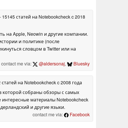
- 15145 статей на Notebookcheck
c 2018
ть на Apple, Neowin и другие компании.
стории и политике (после
инуться словцом в Twitter или на
contact me via:
@aldersonaj
,
Bluesky
2 статей на Notebookcheck
c 2008 года
в которой собраны обзоры с самых
е интересные материалы Notebookcheck
дерландский и другие языки.
contact me via:
Facebook