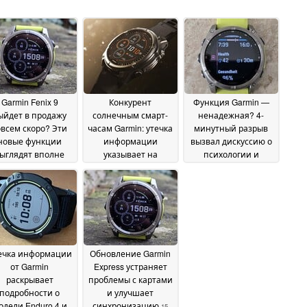
Garmin Fenix 9
Конкурент
Функция Garmin —
ыйдет в продажу
солнечным смарт-
ненадежная? 4-
овсем скоро? Эти
часам Garmin: утечка
минутный разрыв
новые функции
информации
вызвал дискуссию о
ыглядят вполне
указывает на
психологии и
равдоподобно
появление
спортивных
23
солнечных часов
результатах
June 2026
22 June
Amazfit
22 June 2026
2026
ечка информации
Обновление Garmin
от Garmin
Express устраняет
раскрывает
проблемы с картами
подробности о
и улучшает
одели Enduro 4 и
синхронизацию
15