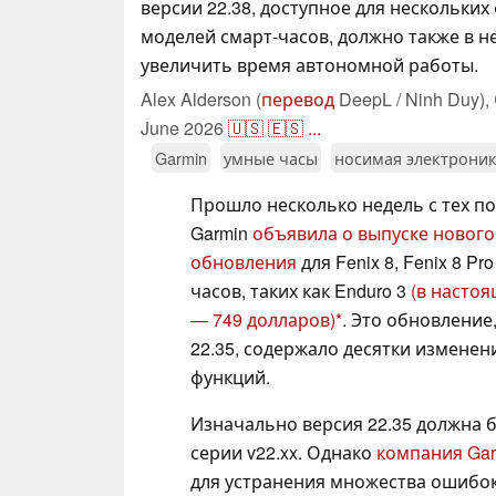
версии 22.38, доступное для нескольких
моделей смарт-часов, должно также в н
увеличить время автономной работы.
Alex Alderson (
перевод
DeepL / Ninh Duy),
June 2026
🇺🇸
🇪🇸
...
Garmin
умные часы
носимая электрони
Прошло несколько недель с тех по
Garmin
объявила о выпуске нового
обновления
для Fenix 8, Fenix 8 Pr
часов, таких как Enduro 3
(в насто
— 749 долларов)
. Это обновление
22.35, содержало десятки изменен
функций.
Изначально версия 22.35 должна 
серии v22.xx. Однако
компания Gar
для устранения множества ошибок