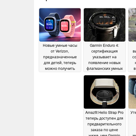
Новые умные часы
Garmin Enduro 4:
от Verizon,
сертификация
в
предназначенные
указывает на
с
для детей, теперь
появление новых
можно получить
флагманских умных
в
бесплатно, но есть
часов
п
23 June 2026
один нюанс
15 July
2026
Amazfit Helio Strap Pro
Ут
теперь доступен для
предварительного
заказа по цене
ниже, чем Garmin
м