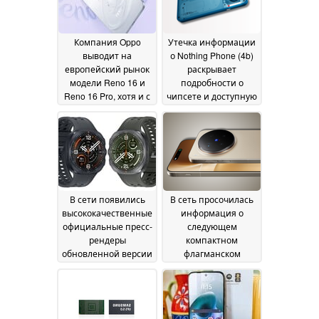
Компания Oppo
Утечка информации
выводит на
о Nothing Phone (4b)
европейский рынок
раскрывает
модели Reno 16 и
подробности о
Reno 16 Pro, хотя и с
чипсете и доступную
аккумуляторами
цену
25 June 2026
меньшей ёмкости
26
June 2026
В сети появились
В сеть просочилась
высококачественные
информация о
официальные пресс-
следующем
рендеры
компактном
обновленной версии
флагманском
часов Samsung
смартфоне Vivo с
Galaxy Watch Ultra 2
подробностями о
24
камере
June 2026
24 June 2026