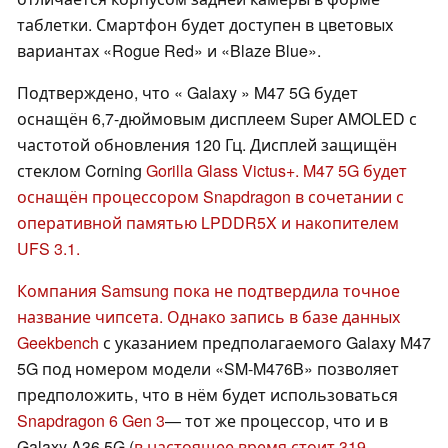
таблетки. Смартфон будет доступен в цветовых
вариантах «Rogue Red» и «Blaze Blue».
Подтверждено, что « Galaxy » M47 5G будет
оснащён 6,7-дюймовым дисплеем Super AMOLED с
частотой обновления 120 Гц. Дисплей защищён
стеклом Corning
Gorilla Glass Victus+
. M47 5G будет
оснащён процессором Snapdragon в сочетании с
оперативной памятью LPDDR5X и накопителем
UFS 3.1.
Компания Samsung пока не подтвердила точное
название чипсета. Однако запись в базе данных
Geekbench
с указанием предполагаемого Galaxy M47
5G под номером модели «SM-M476B» позволяет
предположить, что в нём будет использоваться
Snapdragon 6 Gen 3
— тот же процессор, что и в
Galaxy A36 5G (
в настоящее время стоит 319