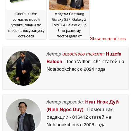
OnePlus 15s:
Модели Samsung
согласно новой
Galaxy S27, Galaxy Z
утечке, планы по
Fold 8 и Galaxy Z Flip
глобальному запуску
8 по-разному
остаются
пострадали от
Show more articles
неопределенными
дефицита
19
комплектующих
June 2026
18
Автор
исходного текста
:
Huzefa
June 2026
Baloch
- Tech Writer
- 491 статей на
Notebookcheck
c 2024 года
Автор перевода:
Нин Нгок Дуй
(Ninh Ngoc Duy)
- Помощник
редакции
- 816412 статей на
Notebookcheck
c 2008 года