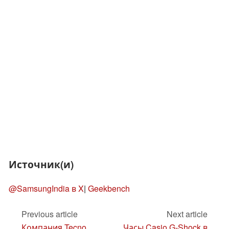
Источник(и)
@SamsungIndia в X
|
Geekbench
Previous article
Next article
Компания Tecno
Часы Casio G-Shock в