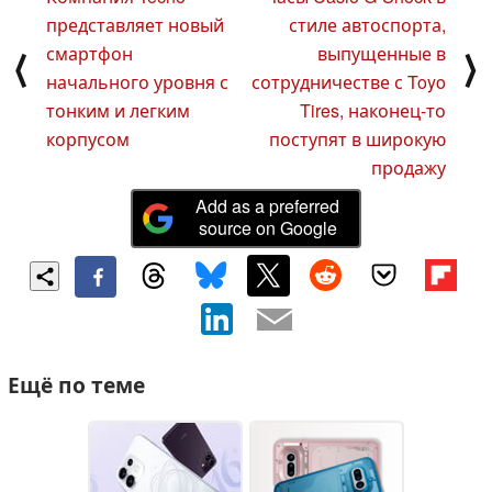
представляет новый
стиле автоспорта,
смартфон
выпущенные в
⟨
⟩
начального уровня с
сотрудничестве с Toyo
тонким и легким
Tires, наконец-то
корпусом
поступят в широкую
продажу
Add as a preferred
source on Google
Ещё по теме