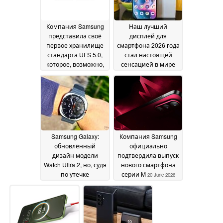
Компания Samsung
Наш лучший
представила своё
дисплей для
первое хранилище
смартфона 2026 года
стандарта UFS 5.0,
стал настоящей
которое, возможно,
сенсацией в мире
дебютирует в
обзоров
22 June 2026
модели « Galaxy
S27»
23 June 2026
Samsung Galaxy:
Компания Samsung
обновлённый
официально
дизайн модели
подтвердила выпуск
Watch Ultra 2, но, судя
нового смартфона
по утечке
серии M
20 June 2026
информации, не
будет модели Watch
9 Classic с функцией
« Galaxy »
21 June 2026