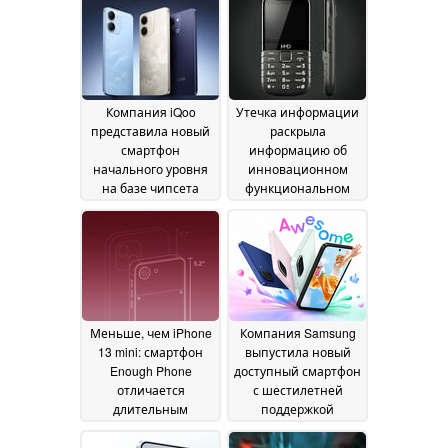
8020 на фоне
07 July 2026
снижения цены
04
July 2026
Компания iQoo
Утечка информации
представила новый
раскрыла
смартфон
информацию об
начального уровня
инновационном
на базе чипсета
функциональном
Snapdragon 4 Gen 2
телефоне с
03
сенсорной панелью
July 2026
30 June 2026
Меньше, чем iPhone
Компания Samsung
13 mini: смартфон
выпустила новый
Enough Phone
доступный смартфон
отличается
с шестилетней
длительным
поддержкой
временем
обновлений
автономной работы
программного