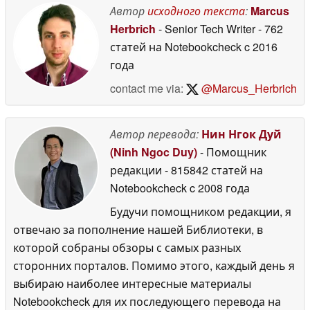
Автор
исходного текста
:
Marcus
June 2026
Herbrich
- Senior Tech Writer
- 762
статей на Notebookcheck
c 2016
года
contact me via:
@Marcus_Herbrich
Автор перевода:
Нин Нгок Дуй
(Ninh Ngoc Duy)
- Помощник
редакции
- 815842 статей на
Notebookcheck
c 2008 года
Будучи помощником редакции, я
отвечаю за пополнение нашей Библиотеки, в
которой собраны обзоры с самых разных
сторонних порталов. Помимо этого, каждый день я
выбираю наиболее интересные материалы
Notebookcheck для их последующего перевода на