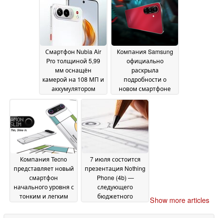
и задней крышкой с
обеспечения
26 June
винтовым
2026
креплением
26 June
2026
Смартфон Nubia Air
Компания Samsung
Pro толщиной 5,99
официально
мм оснащён
раскрыла
камерой на 108 МП и
подробности о
аккумулятором
новом смартфоне
ёмкостью 5 000 мА·ч
серии M перед его
выпуском
26 June 2026
24 June 2026
Компания Tecno
7 июля состоится
представляет новый
презентация Nothing
смартфон
Phone (4b) —
начального уровня с
следующего
тонким и легким
бюджетного
Show more articles
корпусом
смартфона
24 June 2026
компании Nothing
23