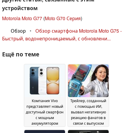
устройством
Motorola Moto G77
(
Moto G70 Серия
)
Обзор
•
Обзор смартфона Motorola Moto G75 -
Быстрый, водонепроницаемый, с обновлени...
Ещё по теме
Компания Vivo
Трейлер, созданный
представляет новый
с помощью ИИ,
доступный смартфон
вызвал негативную
с мощным
реакцию фанатов в
аккумулятором
связи с выпуском
емкостью 8 100 мА·ч
Commodore Callback