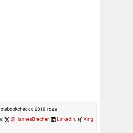
Notebookcheck
c 2018 года
a:
@HannesBrecher
,
LinkedIn
,
Xing