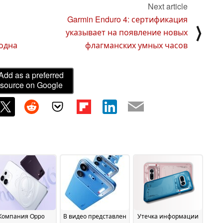
Next article
Garmin Enduro 4: сертификация
⟩
указывает на появление новых
одна
флагманских умных часов
Add as a preferred
source on Google
Компания Oppo
В видео представлен
Утечка информации