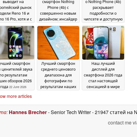
выводит на
смартфон Nothing
о Nothing Phone (4b)
ропейский рынок
Phone (4b) с
раскрывает
одели Reno 16 и
совершенно новым
подробности о
o 16 Pro, хотя и с
дизайном; инсайдер
чипсете и доступную
аккумуляторами
раскрыл
цену
25 June 2026
ньшей ёмкости
технические
26
характеристики
June 2026
25
June 2026
учший смартфон
Лучший смартфон
Наш лучший
я ценителей звука
среднего ценового
дисплей для
по результатам
диапазона для
смартфона 2026 года
ших обзоров 2026
фотографии по
стал настоящей
года
результатам наших
сенсацией в мире
22 June 2026
обзоров 2026 года
обзоров
22
22 June 2026
ow more articles
June 2026
ста
:
Hannes Brecher
- Senior Tech Writer
- 21947 статей на 
contact me vi