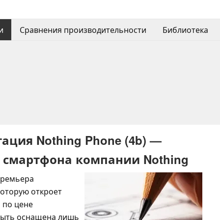
и
Сравнения производительности
Библиотека
ация Nothing Phone (4b) —
 смартфона компании Nothing
премьера
которую откроет
я по цене
 быть оснащена лишь