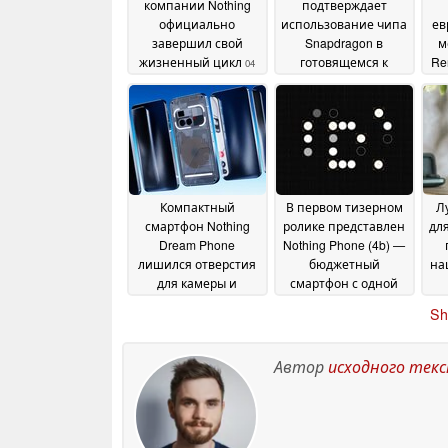
компании Nothing
подтверждает
официально
использование чипа
ев
завершил свой
Snapdragon в
м
жизненный цикл
готовящемся к
Ren
04
выпуску смартфоне
July 2026
(4b)
ме
30 June 2026
Компактный
В первом тизерном
Л
смартфон Nothing
ролике представлен
дл
Dream Phone
Nothing Phone (4b) —
лишился отверстия
бюджетный
на
для камеры и
смартфон с одной
выпячивания
задней камерой
23
Sh
камеры
23 June 2026
June 2026
Автор
исходного тек