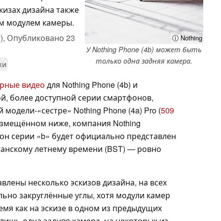
кизах дизайна также
м модулем камеры.
),
Опубликовано
23
ⓘ Nothing
У Nothing Phone (4b) может быть
только одна задняя камера.
хи
ерные видео
для Nothing Phone (4b) и
ой, более доступной серии смартфонов,
модели-«сестре» Nothing Phone (4a) Pro (
509
размещённом ниже, компания Nothing
он серии «b» будет официально представлен
ританскому летнему времени (BST) — ровно
влены несколько эскизов дизайна, на всех
льно закруглённые углы, хотя модули камер
емя как на эскизе в одном из предыдущих
лишь одна задняя камера, на некоторых из