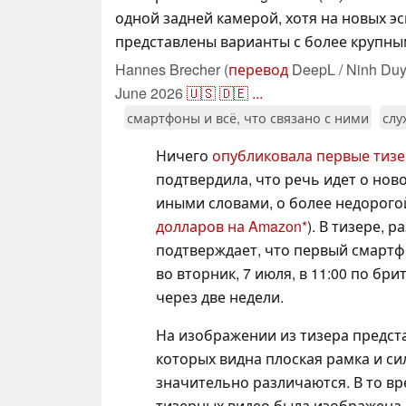
одной задней камерой, хотя на новых эс
представлены варианты с более крупны
Hannes Brecher (
перевод
DeepL / Ninh Duy
June 2026
🇺🇸
🇩🇪
...
смартфоны и всё, что связано с ними
слу
Ничего
опубликовала первые тиз
подтвердила, что речь идет о нов
иными словами, о более недорогой 
долларов на Amazon
). В тизере, 
подтверждает, что первый смартф
во вторник, 7 июля, в 11:00 по б
через две недели.
На изображении из тизера предста
которых видна плоская рамка и си
значительно различаются. В то вр
тизерных видео была изображена 