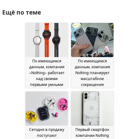
Ещё по теме
По имеющимся
По имеющимся
данным, компания
данным, компания
«Nothing» работает
Nothing планирует
над своими
масштабное
первыми умными
сокращение
часами, которые
присутствия на
могут быть
мировом рынке на
представлены в
фоне снижения
сентябре
продаж смартфонов
28 July 2026
24 July 2026
Сегодня в продажу
Первый смартфон
поступают
компании Nothing