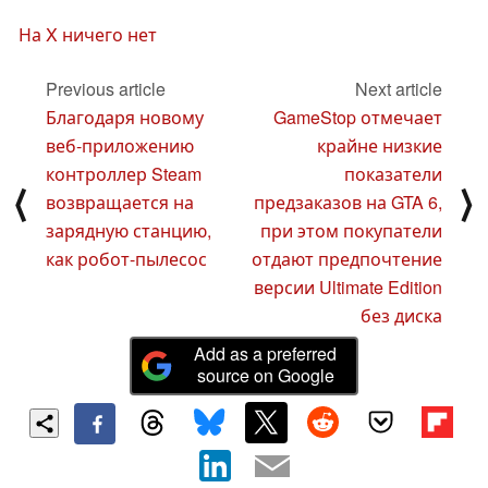
На X ничего нет
Previous article
Next article
Благодаря новому
GameStop отмечает
веб-приложению
крайне низкие
контроллер Steam
показатели
⟨
⟩
возвращается на
предзаказов на GTA 6,
зарядную станцию,
при этом покупатели
как робот-пылесос
отдают предпочтение
версии Ultimate Edition
без диска
Add as a preferred
source on Google