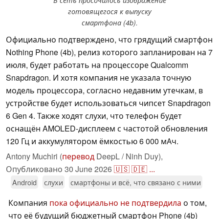
В сеть просочилось изображение
готовящегося к выпуску
смартфона (4b).
Официально подтверждено, что грядущий смартфон
Nothing Phone (4b), релиз которого запланирован на 7
июля, будет работать на процессоре Qualcomm
Snapdragon. И хотя компания не указала точную
модель процессора, согласно недавним утечкам, в
устройстве будет использоваться чипсет Snapdragon
6 Gen 4. Также ходят слухи, что телефон будет
оснащён AMOLED-дисплеем с частотой обновления
120 Гц и аккумулятором ёмкостью 6 000 мАч.
Antony Muchiri (
перевод
DeepL / Ninh Duy),
Опубликовано
30 June 2026
🇺🇸
🇩🇪
...
Android
слухи
смартфоны и всё, что связано с ними
Компания
пока официально не подтвердила
о том,
что её будущий бюджетный смартфон Phone (4b)