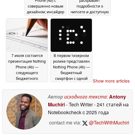
Phone (4b) с
раскрывает
совершенно новым
подробности о
дизайном; инсайдер
чипсете и доступную
раскрыл
цену
25 June 2026
технические
характеристики
25
June 2026
7 июля состоится
В первом тизерном
презентация Nothing
ролике представлен
Phone (4b) —
Nothing Phone (4b) —
следующего
бюджетный
бюджетного
смартфон с одной
Show more articles
смартфона
задней камерой
23
компании Nothing
23
June 2026
Автор
исходного текста
:
Antony
June 2026
Muchiri
- Tech Writer
- 241 статей на
Notebookcheck
c 2025 года
contact me via:
@TechWithMuchiri