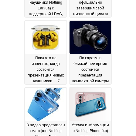
наушники Nothing
официально
Ear (3a) с
завершил свой
поддержкой LDAC,
жизненный цикл
04
12-миллиметровыми
July 2026
динамиками и
новой цветовой
гаммой
07 July 2026
Пока что не
По слухам, в
известно, когда
ближайшее время
состоится
состоится
презентация новых
презентация
наушников — 7
компактной камеры
июля
Sony RX10 V с 25-
02 July 2026
кратным зумом
01 July
2026
В видео представлен
Утечка информации
смартфон Nothing
о Nothing Phone (4b)