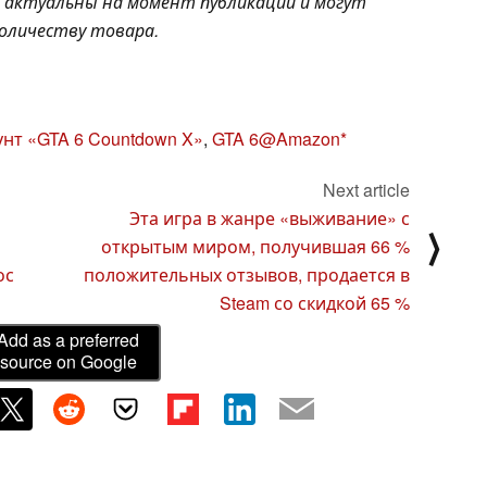
и актуальны на момент публикации и могут
количеству товара.
унт «GTA 6 Countdown X»
,
GTA 6@Amazon
Next article
Эта игра в жанре «выживание» с
⟩
открытым миром, получившая 66 %
ос
положительных отзывов, продается в
Steam со скидкой 65 %
Add as a preferred
source on Google