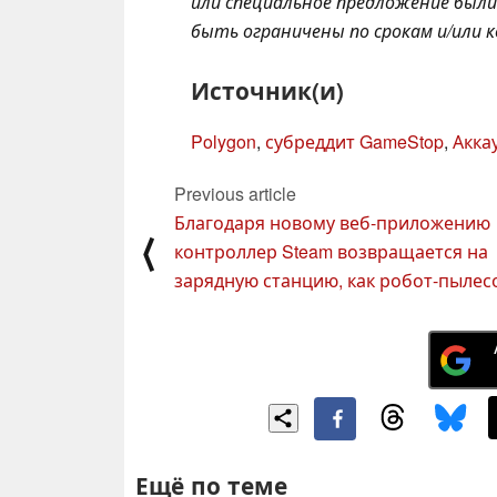
или специальное предложение был
быть ограничены по срокам и/или 
Источник(и)
Polygon
,
субреддит GameStop
,
Акка
Previous article
Благодаря новому веб-приложению
⟨
контроллер Steam возвращается на
зарядную станцию, как робот-пылес
Ещё по теме