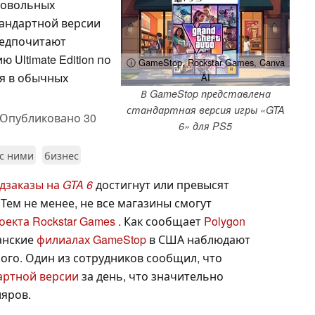
довольных
тандартной версии
редпочитают
Ultimate Edition по
ⓘ GameStop, Rockstar Games, Canva
ся в обычных
AI
В GameStop представлена
стандартная версия игры «GTA
Опубликовано
30
6» для PS5
 с ними
бизнес
дзаказы на
GTA 6
достигнут или превысят
ем не менее, не все магазины смогут
оекта Rockstar Games
. Как сообщает
Polygon
анские
филиалах GameStop
в США наблюдают
ого. Один из сотрудников сообщил, что
артной версии
за день, что значительно
яров.