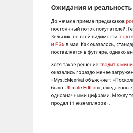
Ожидания и реальность
До начала приема предзаказов
ро
постоянный поток покупателей. Г
Зельник, по всей видимости,
подтв
и PS5
в мае. Как оказалось, станд
поставляется в футляре, однако в
Хотя такое решение
сводит к мин
оказались гораздо менее загружен
»
MysticMeerkat объясняет: «Поско
было
Ultimate Edition
», ежедневные
однозначными цифрами. Между тем
продал 11 экземпляров».