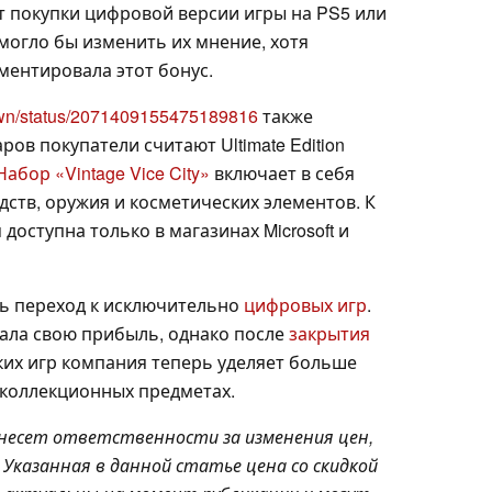
от покупки цифровой версии игры на PS5 или
могло бы изменить их мнение, хотя
ментировала этот бонус.
own/status/2071409155475189816
также
ров покупатели считают Ultimate Edition
Набор «Vintage Vice City»
включает в себя
ств, оружия и косметических элементов. К
доступна только в магазинах Microsoft и
ь переход к исключительно
цифровых игр
.
ала свою прибыль, однако после
закрытия
ких игр компания теперь уделяет больше
и коллекционных предметах.
 несет ответственности за изменения цен,
Указанная в данной статье цена со скидкой