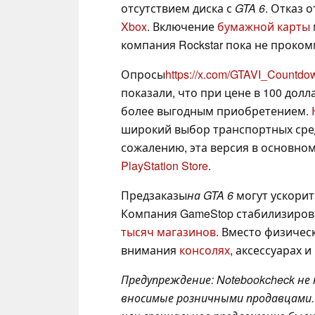
отсутствием диска с
GTA 6
. Отказ 
Xbox
. Включение
бумажной карты
компания Rockstar пока не проком
Опросы
https://x.com/GTAVI_Countd
показали, что при цене в 100 долла
более выгодным приобретением.
широкий выбор транспортных сред
сожалению, эта версия в основном 
PlayStation Store
.
Предзаказы
на GTA 6
могут ускорит
Компания GameStop стабилизиров
тысяч магазинов
. Вместо физичес
внимания
консолях
, аксессуарах 
Предупреждение: Notebookcheck не
вносимые розничными продавцами. 