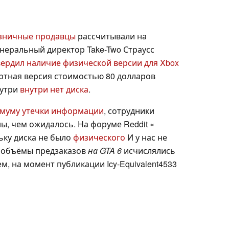
зничные продавцы
рассчитывали на
енеральный директор Take-Two Страусс
ердил наличие физической версии для Xbox
артная версия стоимостью 80 долларов
нутри
внутри нет диска
.
имуму утечки информации
, сотрудники
ы, чем ожидалось. На форуме Reddit «
льку диска не было
физического
И у нас не
 объёмы предзаказов
на GTA 6
исчислялись
, на момент публикации Icy-Equivalent4533