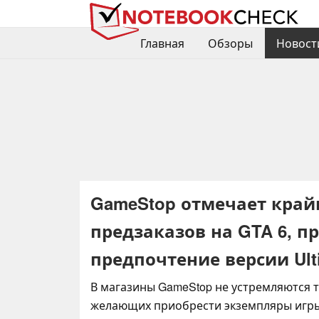
Главная
Обзоры
Новост
GameStop отмечает край
предзаказов на GTA 6, п
предпочтение версии Ulti
В магазины GameStop не устремляются 
желающих приобрести экземпляры игры 