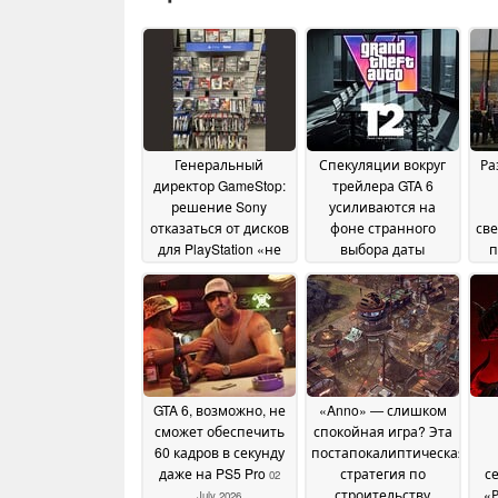
Генеральный
Спекуляции вокруг
Ра
директор GameStop:
трейлера GTA 6
решение Sony
усиливаются на
отказаться от дисков
фоне странного
све
для PlayStation «не
выбора даты
п
имеет значения»
проведения
кон
19
августовской
July 2026
телеконференции
по финансовым
результатам Take-
Two
10 July 2026
GTA 6, возможно, не
«Anno» — слишком
сможет обеспечить
спокойная игра? Эта
60 кадров в секунду
постапокалиптическая
даже на PS5 Pro
стратегия по
с
02
строительству
«
July 2026