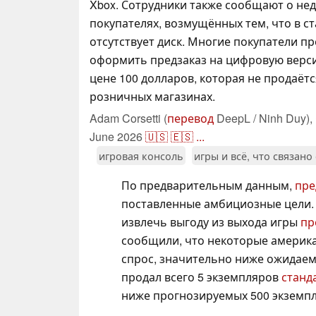
Xbox. Сотрудники также сообщают о не
покупателях, возмущённых тем, что в с
отсутствует диск. Многие покупатели п
оформить предзаказ на цифровую версию 
цене 100 долларов, которая не продаёт
розничных магазинах.
Adam Corsetti (
перевод
DeepL / Ninh Duy),
June 2026
🇺🇸
🇪🇸
...
игровая консоль
игры и всё, что связано
По предварительным данным,
пре
поставленные амбициозные цели. Т
извлечь выгоду из выхода игры
пр
сообщили, что некоторые америк
спрос, значительно ниже ожидаем
продал всего 5 экземпляров
станд
ниже прогнозируемых 500 экземпл