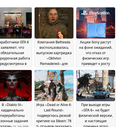
зработчики GTA 6
Компания Bethesda
Акции Sony растут
заявляют, что
воспользовалась
на фоне ожиданий,
обязательная
выпуском картриджа
что отказ от
рхурочная работа
«Oblivion
физических игр
редусмотрена в
Remastered» для
приведет к росту
трактах с Rockstar
Nintendo Switch 2,
прибыли PlayStation
чтобы подколоть
06 July 2026
03 July 2026
Sony в связи с
объявленным ею
прекращением
выпуска физических
игр для PlayStation
05
В «Diablo IV»
Игра «Dead or Alive 6:
При выходе игры
July 2026
кардинально
Last Round»
«GTA 6» не будет
переработаны
подверглась резкой
физической версии,
езонные задания
критике на Steam: 78
и настоящая
Разлом»
% отзывов оказались
причина этого
01 July 2026