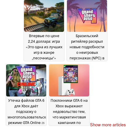
повышения цен на
консоли
27 June 2026
Впервые по цене
Бразильский
2,24 доллара: игра
ритейлер раскрыл
«Это одна из лучших
новые подробности
игр в жанре
о неигровых
„песочницы“»
персонажах (NPC) в
продается в Steam со
GTA 6, системе
скидкой 95 %
социальных сетей в
26 June
игре и не только
2026
26
June 2026
Утечка файлов GTA 6
Поклонники GTA 6 на
для Xbox даёт
Xbox выражают
подсказку о
недовольство тем,
многопользовательском
что маркетинговая
режиме GTA Online
кампания по
26
Show more articles
предзаказам
June 2026