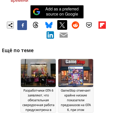
времени
Add as a preferred
source on Google
Ещё по теме
Разработчики GTA 6
GameStop отмечает
заявляют, что
крайне низкие
обязательная
показатели
сверхурочная работа
предзаказов на GTA
предусмотрена в
6, при этом