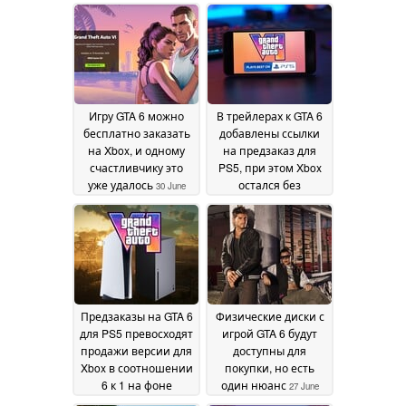
контрактах с Rockstar
покупатели отдают
предпочтение
06 July 2026
версии Ultimate
Edition без диска
30
June 2026
Игру GTA 6 можно
В трейлерах к GTA 6
бесплатно заказать
добавлены ссылки
на Xbox, и одному
на предзаказ для
счастливчику это
PS5, при этом Xbox
уже удалось
остался без
30 June
внимания, а Microsoft
2026
оспаривает данные
о разрыве в
продажах
29 June 2026
Предзаказы на GTA 6
Физические диски с
для PS5 превосходят
игрой GTA 6 будут
продажи версии для
доступны для
Xbox в соотношении
покупки, но есть
6 к 1 на фоне
один нюанс
27 June
надвигающегося
2026