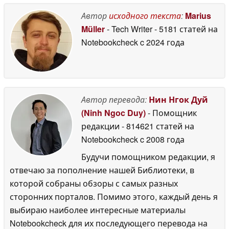
напоминает
эксклюзивную
Автор
исходного текста
:
Marius
кампанию для PS5
26
Müller
- Tech Writer
- 5181 статей на
June 2026
Notebookcheck
c 2024 года
Автор перевода:
Нин Нгок Дуй
(Ninh Ngoc Duy)
- Помощник
редакции
- 814621 статей на
Notebookcheck
c 2008 года
Будучи помощником редакции, я
отвечаю за пополнение нашей Библиотеки, в
которой собраны обзоры с самых разных
сторонних порталов. Помимо этого, каждый день я
выбираю наиболее интересные материалы
Notebookcheck для их последующего перевода на