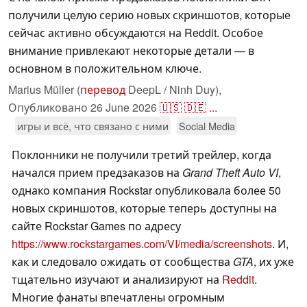
получили целую серию новых скриншотов, которые
сейчас активно обсуждаются на Reddit. Особое
внимание привлекают некоторые детали — в
основном в положительном ключе.
Marius Müller (
перевод
DeepL / Ninh Duy),
Опубликовано
26 June 2026
🇺🇸
🇩🇪
...
игры и всё, что связано с ними
Social Media
Поклонники не получили третий трейлер, когда
начался прием предзаказов на
Grand Theft Auto VI
,
однако компания Rockstar опубликовала более 50
новых скриншотов, которые теперь доступны на
сайте Rockstar Games по адресу
https://www.rockstargames.com/VI/media/screenshots
. И,
как и следовало ожидать от сообщества
GTA
, их уже
тщательно изучают и анализируют на
Reddit
.
Многие фанаты впечатлены огромным