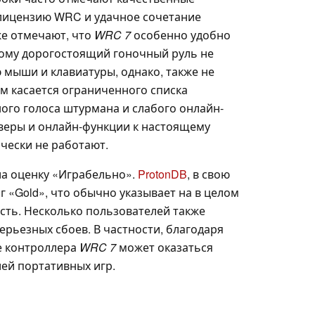
лицензию WRC и удачное сочетание
же отмечают, что
WRC 7
особенно удобно
тому дорогостоящий гоночный руль не
 мыши и клавиатуры, однако, также не
м касается ограниченного списка
ого голоса штурмана и слабого онлайн-
веры и онлайн-функции к настоящему
чески не работают.
а оценку «Играбельно».
ProtonDB
, в свою
г «Gold», что обычно указывает на в целом
ть. Несколько пользователей также
серьезных сбоев. В частности, благодаря
е контроллера
WRC 7
может оказаться
ей портативных игр.