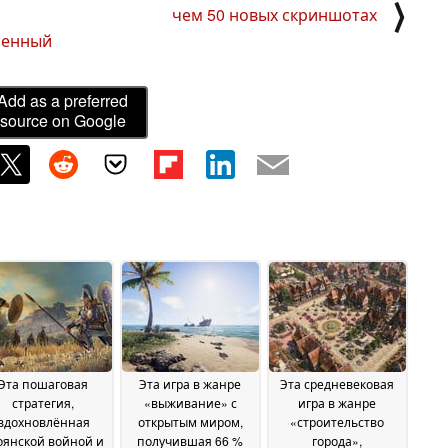
⟩
чем 50 новых скриншотах
ленный
Add as a preferred
source on Google
Эта пошаговая
Эта игра в жанре
Эта средневековая
стратегия,
«выживание» с
игра в жанре
вдохновлённая
открытым миром,
«строительство
оянской войной и
получившая 66 %
города»,