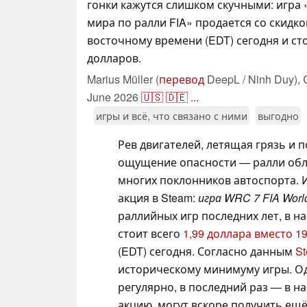
гонки кажутся слишком скучными: игра
мира по ралли FIA» продается со скидкой
восточному времени (EDT) сегодня и ст
долларов.
Marius Müller (
перевод
DeepL / Ninh Duy),
June 2026
🇺🇸
🇩🇪
...
игры и всё, что связано с ними
выгодно
Рев двигателей, летящая грязь и 
ощущение опасности — ралли обл
многих поклонников автоспорта. 
акция в Steam:
игра WRC 7 FIA Worl
раллийных игр последних лет, в н
стоит всего
1,99 доллара вместо 1
(EDT) сегодня. Согласно данным
S
историческому минимуму игры. Од
регулярно, в последний раз — в на
акцию, могут вскоре получить ещё