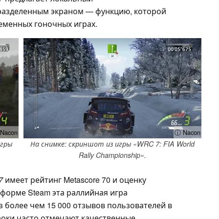
разделенным экраном — функцию, которой
ременных гоночных играх.
Nacon
ⓘ Nacon
игры
На снимке: скриншот из игры «WRC 7: FIA World
Rally Championship».
7
имеет рейтинг Metascore 70 и оценку
тформе Steam эта раллийная игра
з более чем 15 000 отзывов пользователей в
оки часто отмечают качественные