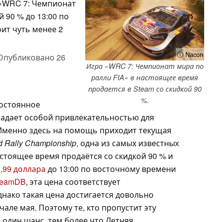
 «WRC 7: Чемпионат
 90 % до 13:00 по
оит чуть менее 2
ⓘ Nacon
Опубликовано
26
Игра «WRC 7: Чемпионат мира по
ралли FIA» в настоящее время
продается в Steam со скидкой 90
%.
постоянное
адает особой привлекательностью для
Именно здесь на помощь приходит текущая
d Rally Championship
, одна из самых известных
астоящее время продаётся со скидкой 90 % и
9,99 доллара
до 13:00 по восточному времени
teamDB
, эта цена соответствует
нако такая цена достигается довольно
чале мая. Поэтому те, кто пропустит эту
 один шанс, тем более что Летняя