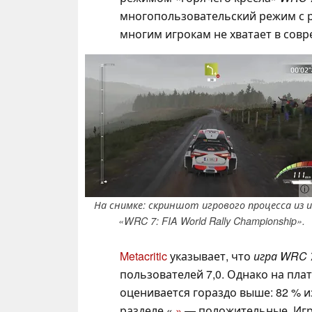
многопользовательский режим с 
многим игрокам не хватает в сов
ⓘ 
На снимке: скриншот игрового процесса из 
«WRC 7: FIA World Rally Championship».
Metacritic
указывает, что
игра WRC 
пользователей 7,0. Однако на пла
оценивается гораздо выше: 82 % и
разделе «
»
— положительные. Игр