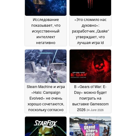
Исследование
«Это сломило нас
показывает, что
духовно»:
искусственный
разработчик „Quake“
интеллект
утверждает, что
негативно
лучшая игра id
сказывается на
Software разрушила
продажах видеоигр
студию изнутри
25
26 June 2026
June 2026
Steam Machine и игра
В «Gears of War: E-
«Halo: Campaign
Day» можно будет
Evolved» не очень
поиграть на
хорошо сочетаются,
выставке Gamescom
поскольку согласно
2026
24 June 2026
официальным
системным
требованиям Steam
Machine относится к