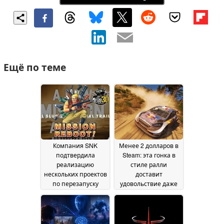
Ещё по теме
Компания SNK
Менее 2 долларов в
подтвердила
Steam: эта гонка в
реализацию
стиле ралли
нескольких проектов
доставит
по перезапуску
удовольствие даже
серии «Metal Slug» в
без рулевого
честь 30-летия
устройства
27 June
26 June 2026
2026