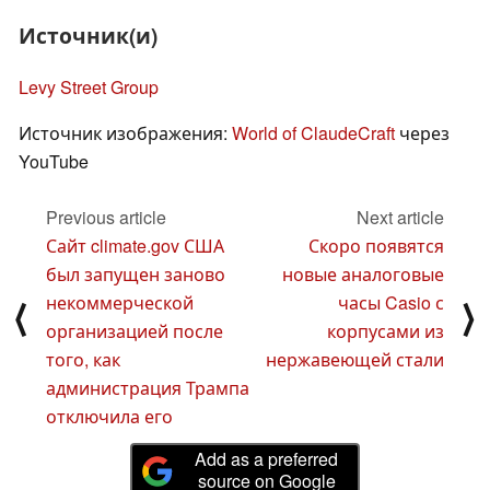
Источник(и)
Levy Street Group
Источник изображения:
World of ClaudeCraft
через
YouTube
Previous article
Next article
Сайт climate.gov США
Скоро появятся
был запущен заново
новые аналоговые
некоммерческой
часы Casio с
⟨
⟩
организацией после
корпусами из
того, как
нержавеющей стали
администрация Трампа
отключила его
Add as a preferred
source on Google