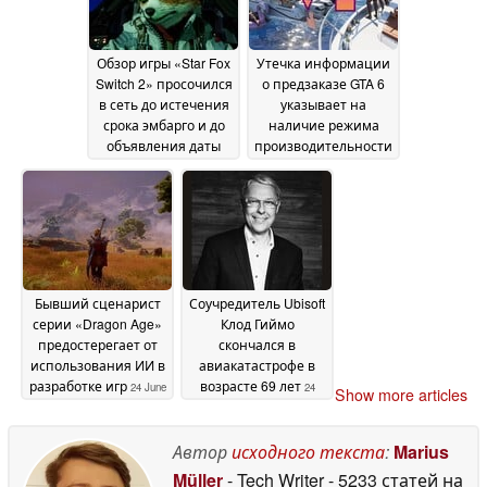
категории «Низкий»
уровень
24 June 2026
Обзор игры «Star Fox
Утечка информации
Switch 2» просочился
о предзаказе GTA 6
в сеть до истечения
указывает на
срока эмбарго и до
наличие режима
объявления даты
производительности
выхода ремейка
с частотой 60 кадров
24
в секунду на
June 2026
консолях PS5 и Xbox
24 June 2026
Бывший сценарист
Соучредитель Ubisoft
серии «Dragon Age»
Клод Гиймо
предостерегает от
скончался в
использования ИИ в
авиакатастрофе в
разработке игр
возрасте 69 лет
24 June
24
Show more articles
2026
June 2026
Автор
исходного текста
:
Marius
Müller
- Tech Writer
- 5233 статей на