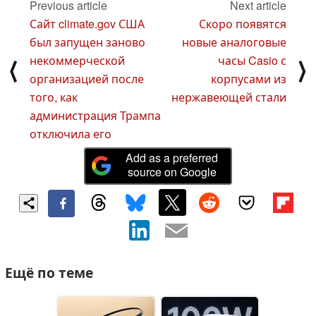
Previous article
Next article
Сайт climate.gov США
Скоро появятся
был запущен заново
новые аналоговые
некоммерческой
часы Casio с
⟨
⟩
организацией после
корпусами из
того, как
нержавеющей стали
администрация Трампа
отключила его
Add as a preferred
source on Google
Ещё по теме