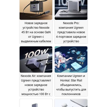
Новое зарядное
Nexode Pro:
устройство Nexode
компания Ugreen
45 Вт на основе GaN
представила новое
от Ugreen с
4-портовое зарядное
выдвижным кабелем
устройство
теперь доступно в
мощностью 100 Вт с
Costco
интеллектуальным
08 July 2026
дисплеем
02 July 2026
Nexode Air: компания
Компании Ugreen и
Ugreen представляет
Honkai: Star Rail
новое зарядное
объединились,
устройство
чтобы выпустить для
мощностью 100 Вт с
поклонников
компактным
аксессуары,
дизайном
посвящённые
01 July 2026