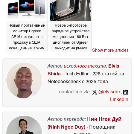
Новый портативный
Новое 5-портовое
монитор Ugreen
зарядное устройство
AP16 поступает в
мощностью 160 Вт с
продажу в США,
дисплеем от Ugreen
оснащенный ярким
выходит на рынок
Show more articles
дисплеем с
США
09 June 2026
разрешением 2,5K и
частотой
Автор
исходного текста
:
Elvis
обновления 165 Гц, а
Shida
- Tech Editor
- 226 статей на
также магнитной
Notebookcheck
c 2025 года
подставкой
12 June
2026
contact me via:
@elvisonx
,
LinkedIn
Автор перевода:
Нин Нгок Дуй
(Ninh Ngoc Duy)
- Помощник