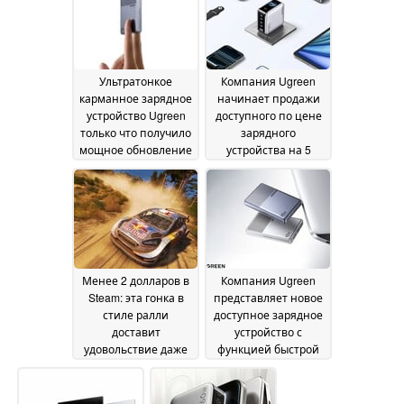
персонажу Яо Гуану
30 June 2026
Ультратонкое
Компания Ugreen
карманное зарядное
начинает продажи
устройство Ugreen
доступного по цене
только что получило
зарядного
мощное обновление
устройства на 5
до 65 Вт
портов мощностью
26 June 2026
160 Вт со смарт-
дисплеем в новых
странах
26 June 2026
Менее 2 долларов в
Компания Ugreen
Steam: эта гонка в
представляет новое
стиле ралли
доступное зарядное
доставит
устройство с
удовольствие даже
функцией быстрой
без рулевого
зарядки мощностью
устройства
65 Вт и тонким
26 June 2026
корпусом
20 June 2026