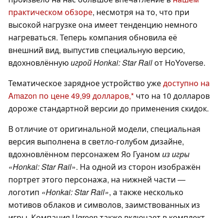
практическом обзоре
, несмотря на то, что при
высокой нагрузке она имеет тенденцию немного
нагреваться. Теперь компания обновила её
внешний вид, выпустив специальную версию,
вдохновлённую
игрой Honkai: Star Rail
от HoYoverse.
Тематическое зарядное устройство уже
доступно на
Amazon по цене 49,99 долларов,
что на 10 долларов
дороже стандартной версии до применения скидок.
В отличие от оригинальной модели, специальная
версия выполнена в светло-голубом дизайне,
вдохновлённом персонажем Яо Гуаном
из игры
«Honkai: Star Rail
». На одной из сторон изображён
портрет этого персонажа, на нижней части —
логотип
«Honkai: Star Rail»
, а также несколько
мотивов облаков и символов, заимствованных из
игры. Компания Ugreen также включает в комплект