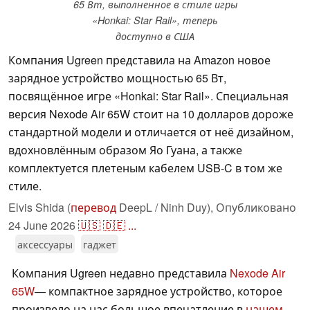
65 Вт, выполненное в стиле игры
«Honkai: Star Rail», теперь
доступно в США
Компания Ugreen представила на Amazon новое
зарядное устройство мощностью 65 Вт,
посвящённое игре «Honkai: Star Rail». Специальная
версия Nexode Air 65W стоит на 10 долларов дороже
стандартной модели и отличается от неё дизайном,
вдохновлённым образом Яо Гуана, а также
комплектуется плетеным кабелем USB-C в том же
стиле.
Elvis Shida (
перевод
DeepL / Ninh Duy),
Опубликовано
24 June 2026
🇺🇸
🇩🇪
...
аксессуары
гаджет
Компания Ugreen недавно представила
Nexode Air
65W
— компактное зарядное устройство, которое
произвело на нас большое впечатление в
нашем