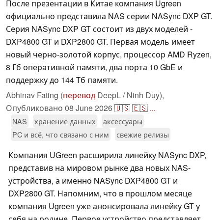
После презентации в Китае компания Ugreen
официально представила NAS серии NASync DXP GT.
Серия NASync DXP GT состоит из двух моделей -
DXP4800 GT и DXP2800 GT. Первая модель имеет
новый черно-золотой корпус, процессор AMD Ryzen,
8 Гб оперативной памяти, два порта 10 GbE и
поддержку до 144 Тб памяти.
Abhinav Fating (
перевод
DeepL / Ninh Duy),
Опубликовано
08 June 2026
🇺🇸
🇪🇸
...
NAS
хранение данных
аксессуары
PC и всё, что связано с ним
свежие релизы
Компания UGreen расширила линейку NASync DXP,
представив на мировом рынке два новых NAS-
устройства, а именно NASync DXP4800 GT и
DXP2800 GT. Напомним, что в прошлом месяце
компания Ugreen уже анонсировала линейку GT у
себя на родине. Первое устройство представляет