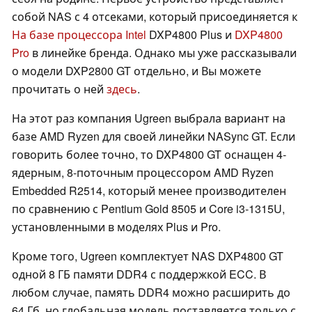
собой NAS с 4 отсеками, который присоединяется к
На базе процессора Intel
DXP4800 Plus и
DXP4800
Pro
в линейке бренда. Однако мы уже рассказывали
о модели DXP2800 GT отдельно, и Вы можете
прочитать о ней
здесь
.
На этот раз компания Ugreen выбрала вариант на
базе AMD Ryzen для своей линейки NASync GT. Если
говорить более точно, то DXP4800 GT оснащен 4-
ядерным, 8-поточным процессором AMD Ryzen
Embedded R2514, который менее производителен
по сравнению с Pentium Gold 8505 и Core i3-1315U,
установленными в моделях Plus и Pro.
Кроме того, Ugreen комплектует NAS DXP4800 GT
одной 8 ГБ памяти DDR4 с поддержкой ECC. В
любом случае, память DDR4 можно расширить до
64 Гб, но глобальная модель поставляется только с