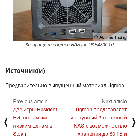
ⓘ Abhinav Fating
Возвращение Ugreen NASync DXP4800 GT
Источник(и)
Предварительно выпущенный материал Ugreen
Previous article
Next article
Две игры Resident
Ugreen представляет
Evil по самым
доступный 2-отсечный
⟨
⟩
низким ценам в
NAS с возможностью
Steam
хранения до 80 ТБ и