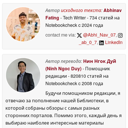
разрешением 2,5K и
частотой
Автор
исходного текста
:
Abhinav
обновления 165 Гц, а
Fating
- Tech Writer
- 734 статей на
также магнитной
Notebookcheck
c 2024 года
подставкой
12 June
2026
contact me via:
@Abhi_Nav_07
,
_ab_0_7
,
LinkedIn
Автор перевода:
Нин Нгок Дуй
(Ninh Ngoc Duy)
- Помощник
редакции
- 820810 статей на
Notebookcheck
c 2008 года
Будучи помощником редакции, я
отвечаю за пополнение нашей Библиотеки, в
которой собраны обзоры с самых разных
сторонних порталов. Помимо этого, каждый день я
выбираю наиболее интересные материалы