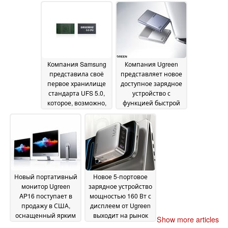
дизайном
24 June 2026
Компания Samsung
Компания Ugreen
представила своё
представляет новое
первое хранилище
доступное зарядное
стандарта UFS 5.0,
устройство с
которое, возможно,
функцией быстрой
дебютирует в
зарядки мощностью
модели « Galaxy
65 Вт и тонким
S27»
корпусом
23 June 2026
20 June 2026
Новый портативный
Новое 5-портовое
монитор Ugreen
зарядное устройство
AP16 поступает в
мощностью 160 Вт с
продажу в США,
дисплеем от Ugreen
оснащенный ярким
выходит на рынок
Show more articles
дисплеем с
США
09 June 2026