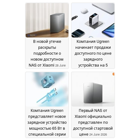
хранения до 136 ТБ
ценой и компактным
дизайном
02 July 2026
01 July 2026
В новой утечке
Компания Ugreen
раскрыты
начинает продажи
подробности о
доступного по цене
новом доступном
зарядного
NAS от Xiaomi
устройства на 5
28 June
портов мощностью
2026
160 Вт со смарт-
дисплеем в новых
странах
26 June 2026
Компания Ugreen
Первый NAS от
представляет новое
Xiaomi официально
зарядное устройство
представлен по
мощностью 65 Вт в
доступной стартовой
специальной серии
цене
24 June 2026
с компактным