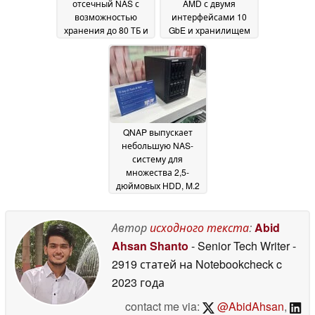
отсечный NAS с
AMD с двумя
возможностью
интерфейсами 10
хранения до 80 ТБ и
GbE и хранилищем
стартовой скидкой
до 144 ТБ
08
08 June 2026
June 2026
QNAP выпускает
небольшую NAS-
систему для
множества 2,5-
дюймовых HDD, M.2
SSD и лезвий E1.S
04
June 2026
Автор
исходного текста
:
Abid
Ahsan Shanto
- Senior Tech Writer
-
2919 статей на Notebookcheck
c
2023 года
contact me via:
@AbidAhsan
,