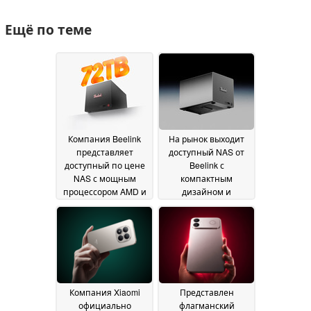
Ещё по теме
Компания Beelink
На рынок выходит
представляет
доступный NAS от
доступный по цене
Beelink с
NAS с мощным
компактным
процессором AMD и
дизайном и
поддержкой
поддержкой объёма
хранилища объемом
хранения до 68 ТБ
13
72 ТБ
18 July 2026
July 2026
Компания Xiaomi
Представлен
официально
флагманский