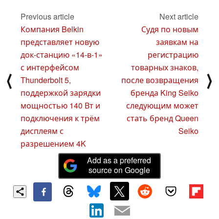
Previous article
Next article
Компания Belkin
Судя по новым
представляет новую
заявкам на
док-станцию «14-в-1»
регистрацию
с интерфейсом
товарных знаков,
⟨
⟩
Thunderbolt 5,
после возвращения
поддержкой зарядки
бренда King Seiko
мощностью 140 Вт и
следующим может
подключения к трём
стать бренд Queen
дисплеям с
Seiko
разрешением 4K
Add as a preferred
source on Google