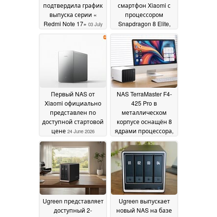
подтвердила график
смартфон Xiaomi с
выпуска серии «
процессором
Redmi Note 17»
Snapdragon 8 Elite,
03 July
дисплеем с частотой
2026
обновления 165 Гц и
динамиками,
настроенными
компанией Bose
01
July 2026
Первый NAS от
NAS TerraMaster F4-
Xiaomi официально
425 Pro в
представлен по
металлическом
доступной стартовой
корпусе оснащён 8
цене
ядрами процессора,
24 June 2026
4 жесткими дисками
и 3 SSD-
накопителями
23 June
2026
Ugreen представляет
Ugreen выпускает
доступный 2-
новый NAS на базе