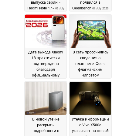
выпуска серии «
появился в
Redmi Note 17»
Geekbench
03 July
01 July 2026
2026
Дата выхода Xiaomi
В сеть просочились
18 практически
сведения о
подтверждена
планшете iQoo с
благодаря
флагманским
официальному
чипсетом
объявлению о дате
Snapdragon нового
запуска Snapdragon 8
поколения
30 June 2026
Elite Gen 6
30 June 2026
В новой утечке
Утечка информации
раскрыты
о Vivo X500e
подробности о
указывает на новый