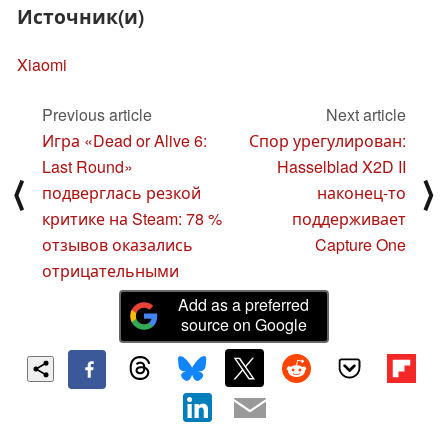
Источник(и)
Xiaomi
Previous article
Next article
Игра «Dead or Alive 6:
Спор урегулирован:
Last Round»
Hasselblad X2D II
⟨
⟩
подверглась резкой
наконец-то
критике на Steam: 78 %
поддерживает
отзывов оказались
Capture One
отрицательными
Add as a preferred
source on Google