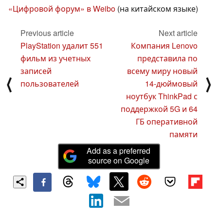
«Цифровой форум» в Weibo
(на китайском языке)
Previous article
Next article
PlayStation удалит 551
Компания Lenovo
фильм из учетных
представила по
записей
всему миру новый
⟨
⟩
пользователей
14-дюймовый
ноутбук ThinkPad с
поддержкой 5G и 64
ГБ оперативной
памяти
Add as a preferred
source on Google