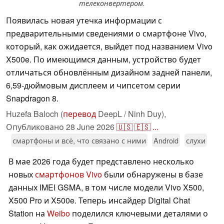
телеконвертером.
Появилась новая утечка информации с
предварительными сведениями о смартфоне Vivo,
который, как ожидается, выйдет под названием Vivo
X500e. По имеющимся данным, устройство будет
отличаться обновлённым дизайном задней панели,
6,59-дюймовым дисплеем и чипсетом серии
Snapdragon 8.
Huzefa Baloch (
перевод
DeepL / Ninh Duy),
Опубликовано
28 June 2026
🇺🇸
🇪🇸
...
смартфоны и всё, что связано с ними
Android
слухи
В мае 2026 года будет представлено несколько
новых
смартфонов Vivo
были обнаружены в базе
данных IMEI GSMA, в том числе модели Vivo X500,
X500 Pro и X500e. Теперь инсайдер Digital Chat
Station на
Weibo
поделился ключевыми деталями о