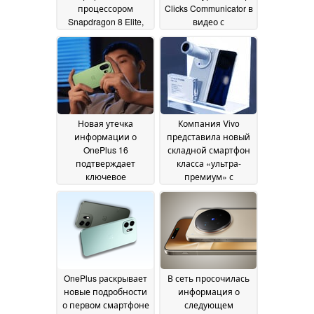
процессором
Clicks Communicator в
Snapdragon 8 Elite,
видео с
дисплеем с частотой
практическим
обновления 165 Гц и
тестом
01 July 2026
динамиками,
настроенными
компанией Bose
01
July 2026
Новая утечка
Компания Vivo
информации о
представила новый
OnePlus 16
складной смартфон
подтверждает
класса «ультра-
ключевое
премиум» с
обновление
аккумулятором,
следующего
превосходящим по
флагмана
емкости модель Z
29 June 2026
Fold7 от « Galaxy », а
также подтвердила
его глобальный
запуск
27 June 2026
OnePlus раскрывает
В сеть просочилась
новые подробности
информация о
о первом смартфоне
следующем