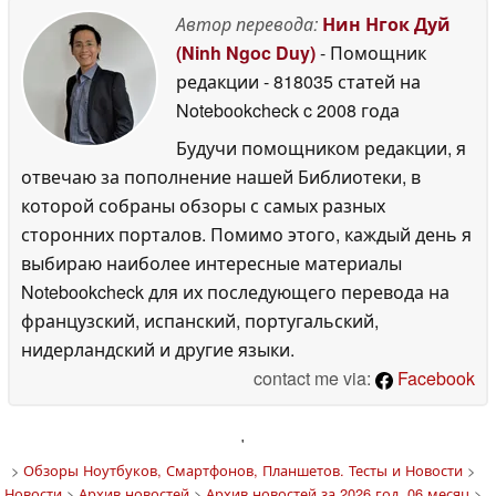
Автор перевода:
Нин Нгок Дуй
(Ninh Ngoc Duy)
- Помощник
редакции
- 818035 статей на
Notebookcheck
c 2008 года
Будучи помощником редакции, я
отвечаю за пополнение нашей Библиотеки, в
которой собраны обзоры с самых разных
сторонних порталов. Помимо этого, каждый день я
выбираю наиболее интересные материалы
Notebookcheck для их последующего перевода на
французский, испанский, португальский,
нидерландский и другие языки.
contact me via:
Facebook
'
>
Обзоры Ноутбуков, Смартфонов, Планшетов. Тесты и Новости
>
Новости
>
Архив новостей
>
Архив новостей за 2026 год, 06 месяц
>