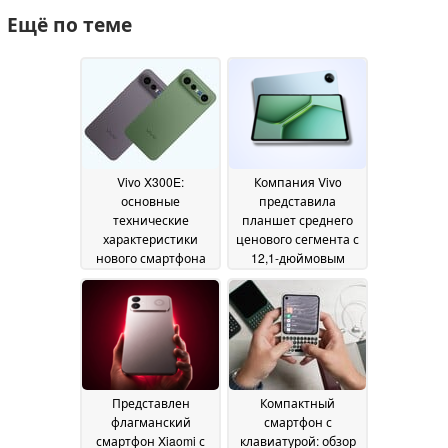
Ещё по теме
Vivo X300E:
Компания Vivo
основные
представила
технические
планшет среднего
характеристики
ценового сегмента с
нового смартфона
12,1-дюймовым
Vivo включают
дисплеем и
камеры Zeiss,
чипсетом серии
аккумулятор
Snapdragon 8
02 July
емкостью 7 000 мА·ч
2026
и многое другое
05
July 2026
Представлен
Компактный
флагманский
смартфон с
смартфон Xiaomi с
клавиатурой: обзор