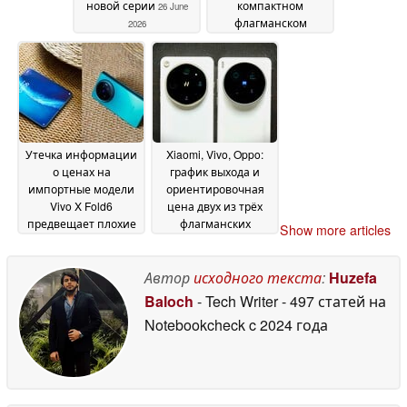
новой серии
компактном
26 June
флагманском
2026
смартфоне Vivo с
подробностями о
камере
24 June 2026
Утечка информации
Xiaomi, Vivo, Oppo:
о ценах на
график выхода и
импортные модели
ориентировочная
Vivo X Fold6
цена двух из трёх
предвещает плохие
флагманских
Show more articles
новости для
моделей с ультра-
покупателей
камерой в 2027 году
Samsung Galaxy Z
Автор
исходного текста
:
Huzefa
18 June 2026
Fold 8 Ultra в июле
20
Baloch
- Tech Writer
- 497 статей на
June 2026
Notebookcheck
c 2024 года