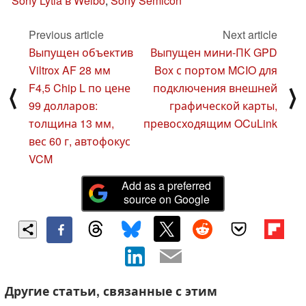
Sony Lytia в Weibo
,
Sony Semicon
Previous article
Next article
Выпущен объектив
Выпущен мини-ПК GPD
Viltrox AF 28 мм
Box с портом MCIO для
F4,5 Chip L по цене
подключения внешней
⟨
⟩
99 долларов:
графической карты,
толщина 13 мм,
превосходящим OCuLink
вес 60 г, автофокус
VCM
Add as a preferred
source on Google
Другие статьи, связанные с этим