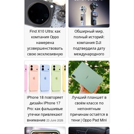
флагманских
смартфонов
Samsung
25 June 2026
Find X10 Ultra: как
Обширный мир,
компания Oppo
полный историй:
намерена
компания DJI
усовершенствовать
подтвердила дату
свою эксклюзивную
международного
10-кратную
выпуска Osmo Pocket
телеобъективную
4 Pro
24 June 2026
камеру Hasselblad
24
June 2026
iPhone 18 повторяет
Лучший планшет в
дизайн iPhone 17
своём классе по
Pro: как фальшивые
непонятным
утечки привлекают
причинам остаётся в
внимание
тени | Oppo Pad Mini
23 June 2026
22 June 2026