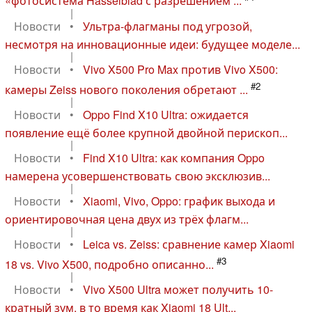
«фотосистема Hasselblad с разрешением ...
|
Новости
•
Ультра-флагманы под угрозой,
несмотря на инновационные идеи: будущее моделе...
|
Новости
•
Vivo X500 Pro Max против Vivo X500:
#2
камеры Zeiss нового поколения обретают ...
|
Новости
•
Oppo Find X10 Ultra: ожидается
появление ещё более крупной двойной перископ...
|
Новости
•
Find X10 Ultra: как компания Oppo
намерена усовершенствовать свою эксклюзив...
|
Новости
•
Xiaomi, Vivo, Oppo: график выхода и
ориентировочная цена двух из трёх флагм...
|
Новости
•
Leica vs. Zeiss: сравнение камер Xiaomi
#3
18 vs. Vivo X500, подробно описанно...
|
Новости
•
Vivo X500 Ultra может получить 10-
кратный зум, в то время как Xiaomi 18 Ult...