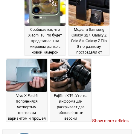
Сообщается, что
Модели Samsung
Xiaomi 18 Pro будет
Galaxy S27, Galaxy Z
представлен на
Fold 8 и Galaxy Z Flip
мировом рынке с
8 по-разному
новой камерой
пострадали от
LOFIC
дефицита
18 June 2026
комплектующих
18
June 2026
Vivo X Fold 6
Fujifilm X-T6: Утечка
пополнился
информации
четвертым
раскрывает две
цветовым
обновлённые
вариантом и прошел
версии
Show more articles
жесткие испытания
беззеркальной
на прочность
камеры нового
18 June