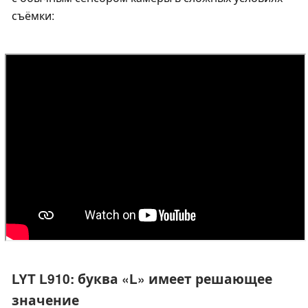
съёмки:
LYT L910: буква «L» имеет решающее
значение