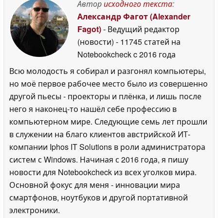
поколения от Fuji
Автор
исходного текста
:
2026
18
June 2026
Александр Фагот (Alexander
Fagot)
- Ведущий редактор
(новости)
- 11745 статей на
Notebookcheck
c 2016 года
Всю молодость я собирал и разгонял компьютеры,
но моё первое рабочее место было из совершенно
другой пьесы - проекторы и плёнка, и лишь после
него я наконец-то нашёл себе профессию в
компьютерном мире. Следующие семь лет прошли
в служении на благо клиентов австрийской ИТ-
компании Iphos IT Solutions в роли администратора
систем с Windows. Начиная с 2016 года, я пишу
новости для Notebookcheck из всех уголков мира.
Основной фокус для меня - инновации мира
смартфонов, ноутбуков и другой портативной
электроники.