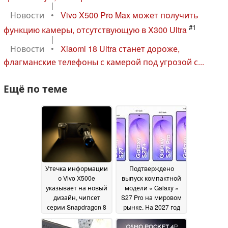
|
Новости
•
Vivo X500 Pro Max может получить
#1
функцию камеры, отсутствующую в X300 Ultra
|
Новости
•
Xiaomi 18 Ultra станет дороже,
флагманские телефоны с камерой под угрозой с...
Ещё по теме
Утечка информации
Подтверждено
о Vivo X500e
выпуск компактной
указывает на новый
модели « Galaxy »
дизайн, чипсет
S27 Pro на мировом
серии Snapdragon 8
рынке. На 2027 год
и камеру с оптикой
запланирован
Zeiss
выпуск четырёх
28 June 2026