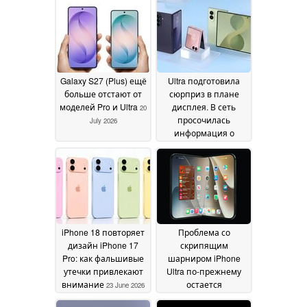
Galaxy S27 (Plus) ещё
Ultra подготовила
больше отстают от
сюрприз в плане
моделей Pro и Ultra
дисплея. В сеть
20
просочилась
July 2026
информация о
новых ярких
цветовых вариантах
складных
смартфонов
Samsung серии «
Galaxy » 2026 года
выпуска
24 June 2026
iPhone 18 повторяет
Проблема со
дизайн iPhone 17
скрипящим
Pro: как фальшивые
шарниром iPhone
утечки привлекают
Ultra по-прежнему
внимание
остается
23 June 2026
нерешенной, в то