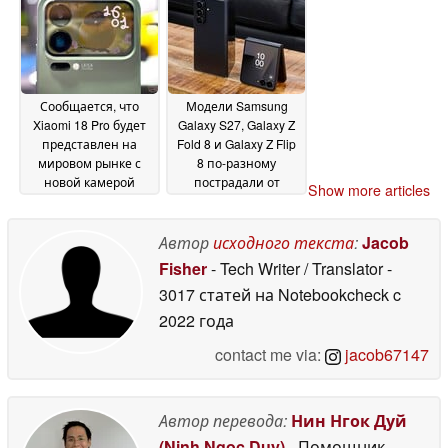
9 Classic с функцией
Samsung Galaxy Z
« Galaxy »
Fold 8 Ultra в июле
21 June 2026
20
June 2026
Сообщается, что
Модели Samsung
Xiaomi 18 Pro будет
Galaxy S27, Galaxy Z
представлен на
Fold 8 и Galaxy Z Flip
мировом рынке с
8 по-разному
новой камерой
пострадали от
Show more articles
LOFIC
дефицита
18 June 2026
комплектующих
18
Автор
исходного текста
:
Jacob
June 2026
Fisher
- Tech Writer / Translator
-
3017 статей на Notebookcheck
c
2022 года
contact me via:
jacob67147
Автор перевода:
Нин Нгок Дуй
(Ninh Ngoc Duy)
- Помощник