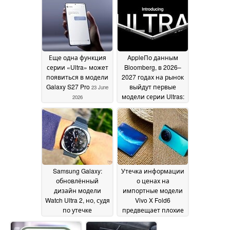
время как компания
« Apple » дала
зеленый свет на
запуск производства
своёго складного
дисплея
23 June 2026
Еще одна функция
AppleПо данным
серии «Ultra» может
Bloomberg, в 2026–
появиться в модели
2027 годах на рынок
Galaxy S27 Pro
выйдут первые
23 June
модели серии Ultras:
2026
20 новых продуктов
22 June 2026
Samsung Galaxy:
Утечка информации
обновлённый
о ценах на
дизайн модели
импортные модели
Watch Ultra 2, но, судя
Vivo X Fold6
по утечке
предвещает плохие
информации, не
новости для
будет модели Watch
покупателей