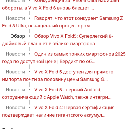
Новости
•
Конкуренция за iPhone Ultra набирает
обороты, а Vivo X Fold 6 вновь блещет ...
|
Новости
•
Говорят, что этот конкурент Samsung Z
Fold 8 Ultra, оснащенный процессором ...
|
Обзор
•
Обзор Vivo X Fold5: Суперлегкий 8-
дюймовый планшет в облике смартфона
|
Новости
•
Один из самых тонких смартфонов 2025
года по доступной цене | Вердикт по об...
|
Новости
•
Vivo X Fold 5 доступен для прямого
импорта почти за половину цены Samsung G...
|
Новости
•
Vivo X Fold 5 - первый Android,
сотрудничающий с Apple Watch, также интегри...
|
Новости
•
Vivo X Fold 4: Первая сертификация
подтверждает наличие гигантского аккумул...