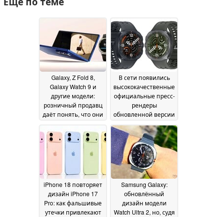
Ещё по теме
Galaxy, Z Fold 8,
В сети появились
Galaxy Watch 9 и
высококачественные
другие модели:
официальные пресс-
розничный продавц
рендеры
даёт понять, что они
обновленной версии
скоро появятся в
часов Samsung
продаже
Galaxy Watch Ultra 2
26 June 2026
24
June 2026
iPhone 18 повторяет
Samsung Galaxy:
дизайн iPhone 17
обновлённый
Pro: как фальшивые
дизайн модели
утечки привлекают
Watch Ultra 2, но, судя