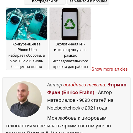
пострадали от
вариантом и прошел
дефицита
жесткие испытания
комплектующих
на прочность
18
18 June
June 2026
2026
Конкуренция за
Экологичная ИТ-
iPhone Ultra
инфраструктура: в
набирает обороты, а
рамках
Vivo X Fold 6 вновь
исследовательского
блещет на новых
проекта для работы
Show more articles
рекламных
центра обработки
изображениях и в
данных
видеоролике
используются
Автор
исходного текста
:
Энрико
18 June
выведенные из
2026
Фран (Enrico Frahn)
- Автор
эксплуатации
материалов
- 9093 статей на
смартфоны
18 June 2026
Notebookcheck
c 2021 года
Моя любовь к цифровым
технологиям светилась ярким светом уже во