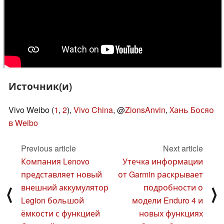
Источник(и)
Vivo Weibo (
1
,
2
),
Vivo China
, @
ZionsAnvin
,
Хань Босяо
в Weibo
Previous article
Next article
Компания Lenovo
Утечка информации
представляет новый
от Garmin раскрывает
внешний аккумулятор
подробности о
⟨
⟩
Legion большой
модели Enduro 4 и
ёмкости с функцией
новых функциях