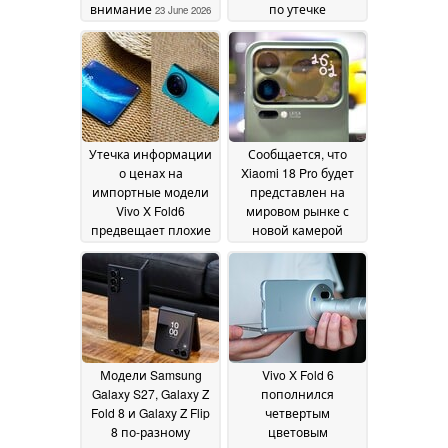
внимание
по утечке
23 June 2026
информации, не
будет модели Watch
9 Classic с функцией
« Galaxy »
21 June 2026
Утечка информации
Сообщается, что
о ценах на
Xiaomi 18 Pro будет
импортные модели
представлен на
Vivo X Fold6
мировом рынке с
предвещает плохие
новой камерой
новости для
LOFIC
18 June 2026
покупателей
Samsung Galaxy Z
Fold 8 Ultra в июле
20
June 2026
Модели Samsung
Vivo X Fold 6
Galaxy S27, Galaxy Z
пополнился
Fold 8 и Galaxy Z Flip
четвертым
8 по-разному
цветовым