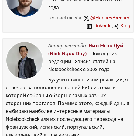
года
contact me via:
@HannesBrecher
,
LinkedIn
,
Xing
Автор перевода:
Нин Нгок Дуй
(Ninh Ngoc Duy)
- Помощник
редакции
- 819461 статей на
Notebookcheck
c 2008 года
Будучи помощником редакции, я
отвечаю за пополнение нашей Библиотеки, в
которой собраны обзоры с самых разных
сторонних порталов. Помимо этого, каждый день я
выбираю наиболее интересные материалы
Notebookcheck для их последующего перевода на
французский, испанский, португальский,
нидерландский и другие языки.