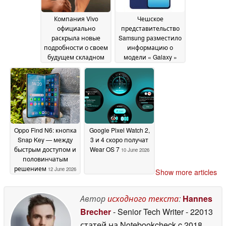
Компания Vivo
Чешское
официально
представительство
раскрыла новые
Samsung разместило
подробности о своем
информацию о
будущем складном
модели « Galaxy »
смартфоне
A27 ещё до её
13 June 2026
официального
запуска, раскрыв
полные технические
характеристики
устройства
13 June 2026
Oppo Find N6: кнопка
Google Pixel Watch 2,
Snap Key — между
3 и 4 скоро получат
быстрым доступом и
Wear OS 7
10 June 2026
половинчатым
решением
12 June 2026
Show more articles
Автор
исходного текста
:
Hannes
Brecher
- Senior Tech Writer
- 22013
статей на Notebookcheck
c 2018