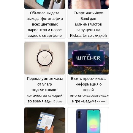
Объявлены дата
Смарт-часы Jaye
выхода, фотографии
Band для
всех цветовых
минималистов
вариантов и новое
запущены на
видео о смартфоне
Kickstarter со скидкой
Vivo X Fold 6 с
17 June 2026
камерой Zeiss с 9-
кратным зумом
17
June 2026
Первые умные часы
В сеть просочилась
от Sharp
информация о
подсчитывают
новой
количество калорий
многопользовательской
во время еды
игре «Ведьмак» —
16 June
бесплатной RPG для
2026
ПК и мобильных
устройств
15 June 2026