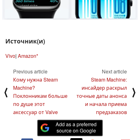
Источник(и)
Vivo
|
Amazon
Previous article
Next article
Кому нужна Steam
Steam Machine:
Machine?
инсайдер раскрыл
⟨
⟩
Поклонникам больше
точные даты анонса
по душе этот
и начала приема
аксессуар от Valve
предзаказов
Add as a preferred
source on Google