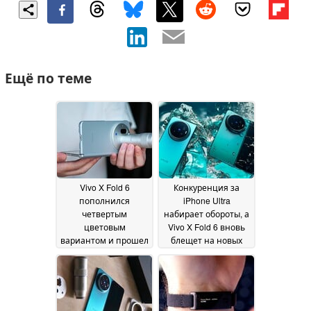
Ещё по теме
Vivo X Fold 6
Конкуренция за
пополнился
iPhone Ultra
четвертым
набирает обороты, а
цветовым
Vivo X Fold 6 вновь
вариантом и прошел
блещет на новых
жесткие испытания
рекламных
на прочность
изображениях и в
18 June
видеоролике
2026
18 June
2026