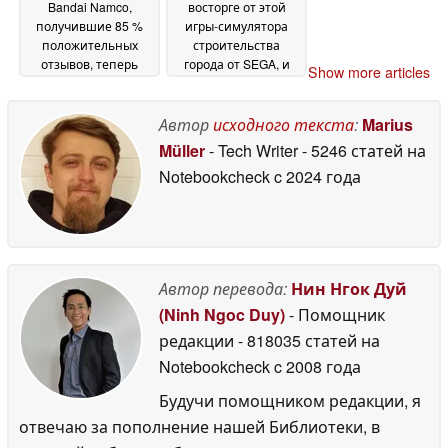
Bandai Namco,
восторге от этой
получившие 85 %
игры-симулятора
положительных
строительства
отзывов, теперь
города от SEGA, и
Show more articles
продаются в Steam
сейчас на ней в
со скидкой до 80 % —
Steam действует
это их рекордно
скидка 85 %
Автор
исходного текста
:
Marius
17 June
низкие цены
17 June
2026
Müller
- Tech Writer
- 5246 статей на
2026
Notebookcheck
c 2024 года
Автор перевода:
Нин Нгок Дуй
(Ninh Ngoc Duy)
- Помощник
редакции
- 818035 статей на
Notebookcheck
c 2008 года
Будучи помощником редакции, я
отвечаю за пополнение нашей Библиотеки, в