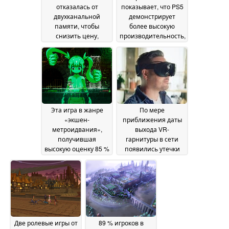
отказалась от
показывает, что PS5
двухканальной
демонстрирует
памяти, чтобы
более высокую
снизить цену,
производительность,
однако технические
чем игровой ПК от
характеристики
Valve
23 June 2026
ограничивают
производительность
23 June 2026
Эта игра в жанре
По мере
«экшен-
приближения даты
метроидвания»,
выхода VR-
получившая
гарнитуры в сети
высокую оценку 85 %
появились утечки
игроков, сейчас
информации о
продается в Steam со
комплекте Steam
скидкой 70 %
Frame со сменным
18 June
аккумулятором
2026
18 June
2026
Две ролевые игры от
89 % игроков в