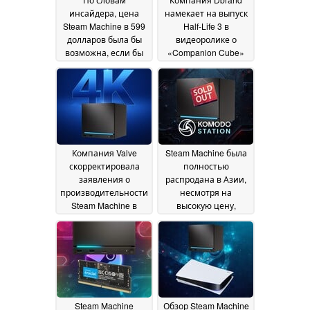
инсайдера, цена
намекает на выпуск
Steam Machine в 599
Half-Life 3 в
долларов была бы
видеоролике о
возможна, если бы
«Companion Cube»
Valve справилась с
для игры «Portal» на
проблемой нехватки
платформе Steam
памяти
Machine
28 June 2026
27 June 2026
Компания Valve
Steam Machine была
скорректировала
полностью
заявления о
распродана в Азии,
производительности
несмотря на
Steam Machine в
высокую цену,
разрешении 4K,
поскольку в
поскольку в обзорах
магазине Valve не
подвергается
принимаются
сомнению цена
предварительные
26
заказы
June 2026
24 June 2026
Steam Machine
Обзор Steam Machine