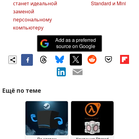
станет идеальной
Standard и Mini
заменой
персональному
компьютеру
Add as a preferred
source on Google
Ещё по теме
По словам
Компания Dbrand