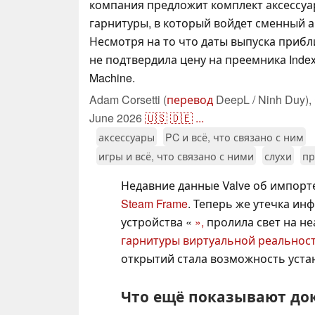
компания предложит комплект аксессуа
гарнитуры, в который войдет сменный а
Несмотря на то что даты выпуска прибл
не подтвердила цену на преемника Index
Machine.
Adam Corsetti (
перевод
DeepL / Ninh Duy),
June 2026
🇺🇸
🇩🇪
...
аксессуары
PC и всё, что связано с ним
игры и всё, что связано с ними
слухи
пр
Недавние данные Valve об импорт
Steam Frame
. Теперь же утечка и
устройства «
»,
пролила свет на н
гарнитуры виртуальной реальнос
открытий стала возможность уста
Что ещё показывают до