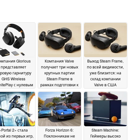
омпания Glorious
Компания Valve
Выход Steam Frame,
представляет
получает три новых
по всей видимости,
ровую гарнитуру
крупных партии
уже близится: на
GHS Wireless
Steam Frame в
склад компании
initePlay с нулевым
рамках подготовки к
Valve в США
еменем простоя
запуску
поступила новая
22
19 July 2026
крупная партия
July 2026
оборудования для
виртуальной
реальности
11 July 2026
«Portal 2» стала
Forza Horizon 6:
Steam Machine:
ой из первых игр,
Поклонникам не
Геймеры высоко