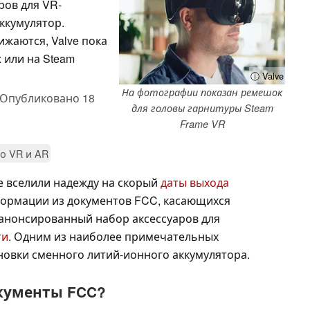
ров для VR-
ккумулятор.
ижаются, Valve пока
 или на Steam
ⓘ Valve
На фотографии показан ремешок
Опубликовано
18
для головы гарнитуры Steam
Frame VR
о VR и AR
е вселили надежду на скорый
даты выхода
нформации из документов FCC, касающихся
еанонсированный набор аксессуаров для
ти
. Одним из наиболее примечательных
новки сменного литий-ионного аккумулятора.
кументы FCC?