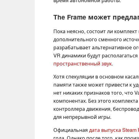
время автономной работы.
The Frame может предла
Пока неясно, состоит ли комплект
дополнительного сменного источн
разрабатывает альтернативное ог
VR динамики будут располагаться
пространственный звук
.
Хотя спекуляции в основном каса
памяти также может привести к уд
нет никаких признаков того, что V
компонентах. Без этого комплект
контроллера движения, беспроводн
для непрерывной игры.
Официальная
дата выпуска Steam 
года. Однако после того, как про