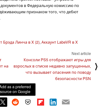
 документов в Федеральную комиссию по
адёживающим признаком того, что дебют
.
т Брэда Линча в X (2)
,
Аккаунт LabeVR в X
Next article
т
Консоли PS5 отображают игры для
⟩
ет на
взрослых в списке недавно запущенных,
что вызывает опасения по поводу
безопасности PSN
Add as a preferred
source on Google