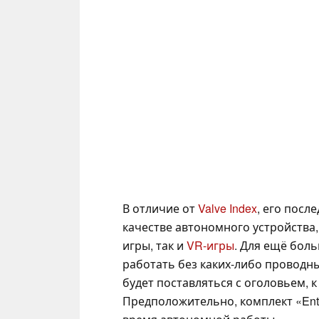
В отличие от
Valve Index
, его пос
качестве автономного устройства,
игры, так и
VR-игры
. Для ещё бол
работать без каких-либо проводн
будет поставляться с оголовьем, 
Предположительно, комплект «Enth