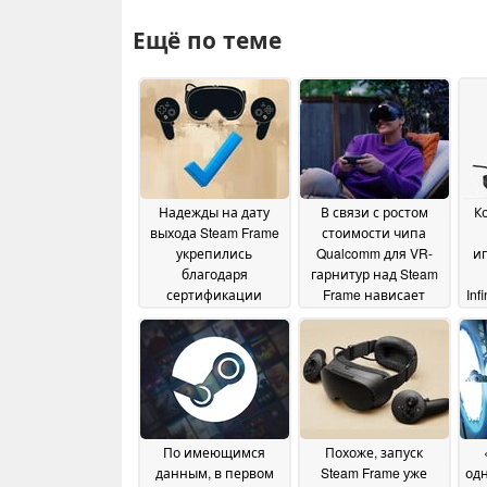
Ещё по теме
Надежды на дату
В связи с ростом
К
выхода Steam Frame
стоимости чипа
укрепились
Qualcomm для VR-
иг
благодаря
гарнитур над Steam
сертификации
Frame нависает
Inf
гарнитуры
угроза повышения
вр
виртуальной
цен
26 July 2026
реальности Valve в
Федеральной
комиссии по связи
(FCC)
30 July 2026
По имеющимся
Похоже, запуск
данным, в первом
Steam Frame уже
одн