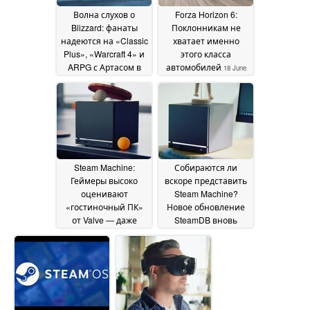
Волна слухов о
Forza Horizon 6:
Blizzard: фанаты
Поклонникам не
надеются на «Classic
хватает именно
Plus», «Warcraft 4» и
этого класса
ARPG с Артасом в
автомобилей
18 June
главной роли
18 June
2026
2026
Steam Machine:
Собираются ли
Геймеры высоко
вскоре представить
оценивают
Steam Machine?
«гостиночный ПК»
Новое обновление
от Valve — даже
SteamDB вновь
несмотря на то, что
разжигает
не хотят его
спекуляции
18 June
покупать
18 June 2026
2026