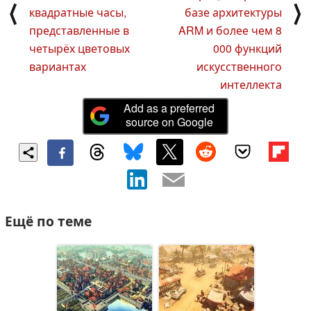
⟨
⟩
квадратные часы,
базе архитектуры
представленные в
ARM и более чем 8
четырёх цветовых
000 функций
вариантах
искусственного
интеллекта
Add as a preferred
source on Google
Ещё по теме