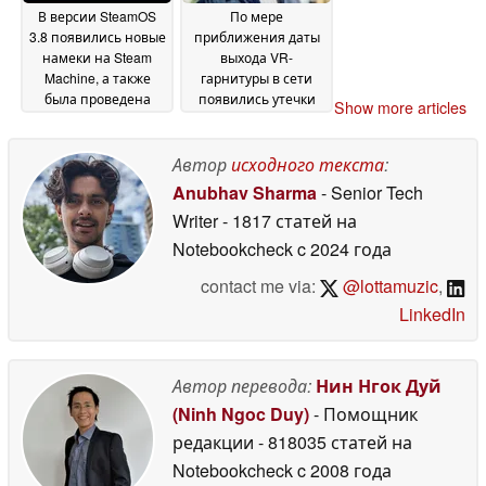
В версии SteamOS
По мере
3.8 появились новые
приближения даты
намеки на Steam
выхода VR-
Machine, а также
гарнитуры в сети
была проведена
появились утечки
Show more articles
подготовка
информации о
операционной
комплекте Steam
системы Valve к
Frame со сменным
Автор
исходного текста
:
поддержке большего
аккумулятором
18 June
Anubhav Sharma
- Senior Tech
числа портативных
2026
Writer
- 1817 статей на
устройств
18 June 2026
Notebookcheck
c 2024 года
contact me via:
@lottamuzic
,
LinkedIn
Автор перевода:
Нин Нгок Дуй
(Ninh Ngoc Duy)
- Помощник
редакции
- 818035 статей на
Notebookcheck
c 2008 года