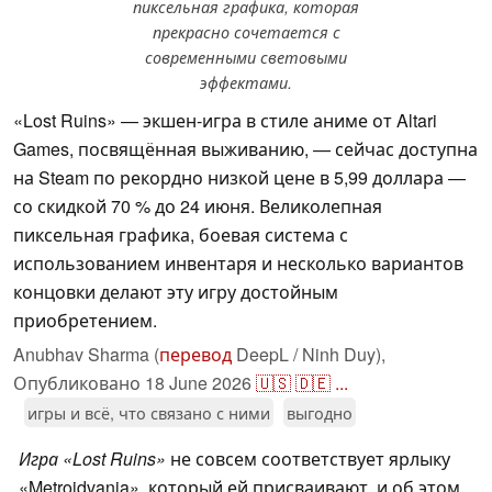
пиксельная графика, которая
прекрасно сочетается с
современными световыми
эффектами.
«Lost Ruins» — экшен-игра в стиле аниме от Altari
Games, посвящённая выживанию, — сейчас доступна
на Steam по рекордно низкой цене в 5,99 доллара —
со скидкой 70 % до 24 июня. Великолепная
пиксельная графика, боевая система с
использованием инвентаря и несколько вариантов
концовки делают эту игру достойным
приобретением.
Anubhav Sharma (
перевод
DeepL / Ninh Duy),
Опубликовано
18 June 2026
🇺🇸
🇩🇪
...
игры и всё, что связано с ними
выгодно
Игра «Lost Ruins»
не совсем соответствует ярлыку
«Metroidvania», который ей присваивают, и об этом