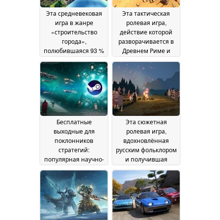
Эта средневековая
Эта тактическая
игра в жанре
ролевая игра,
«строительство
действие которой
города»,
разворачивается в
полюбившаяся 93 %
Древнем Риме и
игроков, продается в
которая получила 87
Steam со скидкой 50
% положительных
%
отзывов, продается в
22 June 2026
Steam со скидкой 80
%
20 June 2026
Бесплатные
Эта сюжетная
выходные для
ролевая игра,
поклонников
вдохновлённая
стратегий:
русским фольклором
популярная научно-
и получившая
фантастическая игра
высокие оценки,
временно доступна
продаётся в Steam со
бесплатно в Steam
скидкой 66 %
19
19 June
June 2026
2026