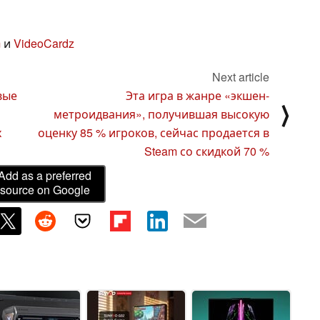
m
и
VideoCardz
Next article
вые
Эта игра в жанре «экшен-
⟩
метроидвания», получившая высокую
х
оценку 85 % игроков, сейчас продается в
Steam со скидкой 70 %
Add as a preferred
source on Google