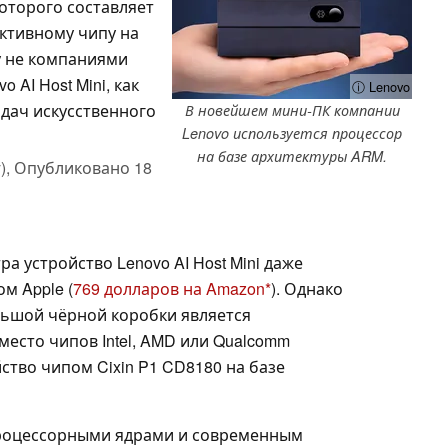
оторого составляет
ективному чипу на
у не компаниями
 AI Host Mini, как
ⓘ Lenovo
адач искусственного
В новейшем мини-ПК компании
Lenovo используется процессор
на базе архитектуры ARM.
),
Опубликовано
18
ра устройство Lenovo AI Host Mini даже
м Apple (
769 долларов на Amazon
). Однако
льшой чёрной коробки является
место чипов Intel, AMD или Qualcomm
ство чипом Cixin P1 CD8180 на базе
роцессорными ядрами и современным