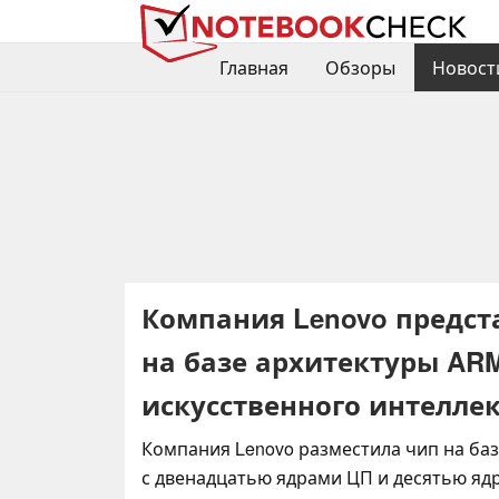
Главная
Обзоры
Новост
Компания Lenovo предст
на базе архитектуры ARM
искусственного интелле
Компания Lenovo разместила чип на ба
с двенадцатью ядрами ЦП и десятью яд