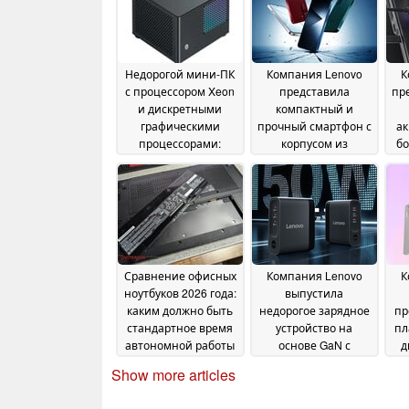
Недорогой мини-ПК
Компания Lenovo
К
с процессором Xeon
представила
пр
и дискретными
компактный и
графическими
прочный смартфон с
ак
процессорами:
корпусом из
бо
слишком хорошо,
матового металла
ф
26
чтобы быть
за
June 2026
правдой?
26 June 2026
Сравнение офисных
Компания Lenovo
К
ноутбуков 2026 года:
выпустила
каким должно быть
недорогое зарядное
пр
стандартное время
устройство на
пл
автономной работы
основе GaN с
д
сегодня
функцией быстрой
ди
16 June 2026
Show more articles
зарядки мощностью
об
150 Вт
16 June 2026