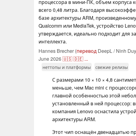
процессора в мини-ПК, объем корпуса к
всего 0,48 литра. Благодаря высокоэфф
базе архитектуры ARM, произведенном
Qualcomm или MediaTek, устройство Lenovo
утверждается, идеально подходит для з
интеллекта.
Hannes Brecher (
перевод
DeepL / Ninh Duy
June 2026
🇺🇸
🇩🇪
...
неттопы и платформы
свежие релизы
С размерами 10 × 10 × 4,8 сантимет
меньше, чем Mac mini с процессоро
главной особенностью этой небо
установленный в ней процессор: в
компания Lenovo оснастила устрой
архитектуры ARM.
Этот чип оснащён двенадцатью п