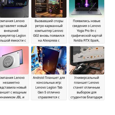
омпания Lenovo
Вызвавший споры
Появились новые
едставляет новый
ретро-карманный
сведения о Lenovo
внешний
компьютер Lenovo
Yoga Pro 9n с
кумулятор Legion
G02 вновь появился
графической картой
льшой ёмкости с
на Aliexpress с
Nvidia RTX Spark,
ункцией быстрой
«более чем 30 000»
OLED-дисплеем и
рядки мощностью
предустановленных
тактильным
170 Вт
прошивок
трекпадом
17 June 2026
17 June 2026
17 June 2026
омпания Lenovo
Android Планшет для
Универсальный
незаметно
консольных игр:
планшет Lenovo
едставила новый
Lenovo Legion Tab
станет отличным
аншет с мощным
Gen 5 отлично
выбором для
инамиком JBL и
справляется с
студентов благодаря
сплеем с частотой
эмуляцией
поддержке стилуса
14
новления 120 Гц
консольных игр и
16
June 2026
игр для x86
June 2026
15 June 2026