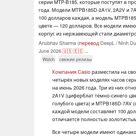
серии MTP-B185, которые поступят в пр
года. Модели MTPB185D-2A1V, 2A2V и 7A
100 долларов каждая, а модель MTPB18
цвете — 120 долларов. Все модели име
корпус из нержавеющей стали диаметро
Anubhav Sharma (
перевод
DeepL / Ninh Du
June 2026
🇺🇸
🇪🇸
...
Watch
свежие релизы
Компания Casio
разместила на св
четырёх новых моделях часов сер
на июнь 2026 года. Три из них от
2A1V (циферблат тёмно-синего цв
голубого цвета) и MTPB185D-7AV (
каждой модели составляет 100 до
отличается полностью золотистым
Все четыре модели имеют одинак