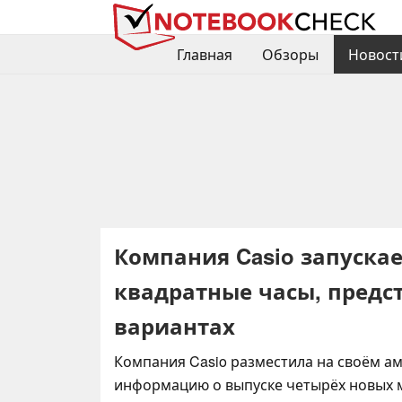
Главная
Обзоры
Новост
Компания Casio запуска
квадратные часы, предс
вариантах
Компания Casio разместила на своём а
информацию о выпуске четырёх новых 