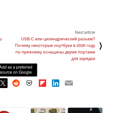
Next article
ш
USB-C или цилиндрический разъем?
⟩
Почему некоторые ноутбуки в 2026 году
по-прежнему оснащены двумя портами
для зарядки
Add as a preferred
source on Google