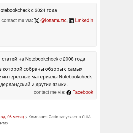
Notebookcheck
c 2024 года
contact me via:
@lottamuzic
,
LinkedIn
1 статей на Notebookcheck
c 2008 года
в которой собраны обзоры с самых
е интересные материалы Notebookcheck
дерландский и другие языки.
contact me via:
Facebook
год, 06 месяц
> Компания Casio запускает в США
нтах