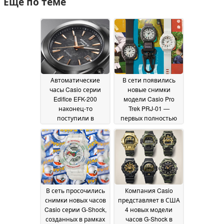
Ещё по теме
Автоматические
В сети появились
часы Casio серии
новые снимки
Edifice EFK-200
модели Casio Pro
наконец-то
Trek PRJ-01 —
поступили в
первых полностью
продажу в США, в
аналоговых часов
том числе с
серии Pro Trek с
циферблатом из
ремешком с
кованого
карабином
22 June 2026
углеродного волокна
09 July 2026
В сеть просочились
Компания Casio
снимки новых часов
представляет в США
Casio серии G-Shock,
4 новых модели
созданных в рамках
часов G-Shock в