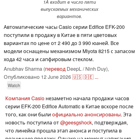
1A входит в число пяти
выпускаемых механических
вариантов.
Автоматические часы Casio серии Edifice EFK-200
поступили в продажу в Китае в пяти цветовых
вариантах по цене от 2 490 до 3 990 юаней. Все
модели оснащены механизмом Miyota 8215 с запасом
хода 42 часа и сапфировым стеклом.
Anubhav Sharma (
перевод
DeepL / Ninh Duy),
Опубликовано
12 June 2026
🇺🇸
🇩🇪
...
Watch
Компания Casio
незаметно начала продажи часов
серии EFK-200 Edifice Automatic в Китае вскоре после
того, как они были
официально анонсированы
. Эта
новость поступила от
@geesgshock
, подтверждая,
что линейка прошла этап анонса и поступила в
розничную продажу. Однако на момент написания