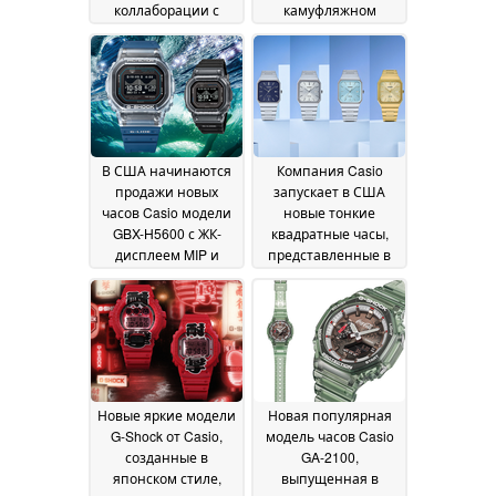
коллаборации с
камуфляжном
Pokémon
исполнении в
20 June 2026
комплекте с
бесплатным
камуфляжным
чехлом
19 June 2026
В США начинаются
Компания Casio
продажи новых
запускает в США
часов Casio модели
новые тонкие
GBX-H5600 с ЖК-
квадратные часы,
дисплеем MIP и
представленные в
оптическим
четырёх цветовых
датчиком
вариантах
18 June 2026
сердечного ритма
18
June 2026
Новые яркие модели
Новая популярная
G-Shock от Casio,
модель часов Casio
созданные в
GA-2100,
японском стиле,
выпущенная в