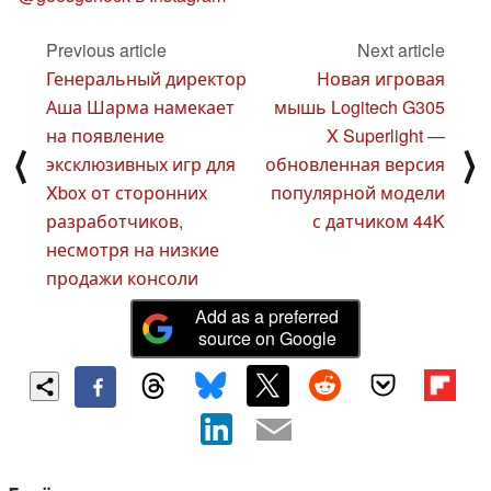
Previous article
Next article
Генеральный директор
Новая игровая
Аша Шарма намекает
мышь Logitech G305
на появление
X Superlight —
⟨
⟩
эксклюзивных игр для
обновленная версия
Xbox от сторонних
популярной модели
разработчиков,
с датчиком 44K
несмотря на низкие
продажи консоли
Add as a preferred
source on Google