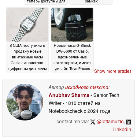
теперь доступны для
рамках
покупки в США
коллаборации,
17 June
наконец-то
2026
появилась в
продаже в США
17
June 2026
В США поступили в
Новые часы G-Shock
продажу новые
DW-5600 от Casio,
винтажные часы
вдохновленные
Casio с аналогово-
автоспортом, имеют
цифровым дисплеем
дизайн Toyo Proxes
Show more articles
и браслетом
Sport R
11 June 2026
серебристого цвета
Автор
исходного текста
:
16 June 2026
Anubhav Sharma
- Senior Tech
Writer
- 1810 статей на
Notebookcheck
c 2024 года
contact me via:
@lottamuzic
,
LinkedIn